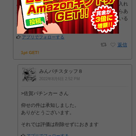
あと設備で思い出しましたが、パチンコ台の手入れ
が酷いです。右打ちで球が飛ばない台がちらほらあ
ります。それを店員さんに言っても後日直っている
事も無いです。設備は1ですね。
アプリでフォローする
返信
1pt GET!
みんパチスタッフ８
2022年8月6日 2:52 PM
>佐賀パチンカー さん
仰せの件は承知しました。
ありがとうございます。
それでは評価は削除せずにおきます
アプリでフォローする