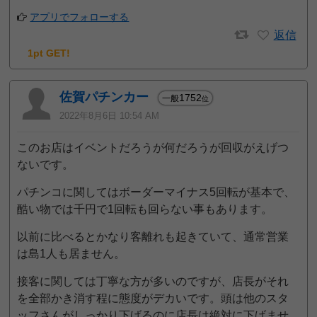
アプリでフォローする
返信
1pt GET!
佐賀パチンカー
1752
一般
位
2022年8月6日 10:54 AM
このお店はイベントだろうが何だろうが回収がえげつ
ないです。
パチンコに関してはボーダーマイナス5回転が基本で、
酷い物では千円で1回転も回らない事もあります。
以前に比べるとかなり客離れも起きていて、通常営業
は島1人も居ません。
接客に関しては丁寧な方が多いのですが、店長がそれ
を全部かき消す程に態度がデカいです。頭は他のスタ
ッフさんがしっかり下げるのに店長は絶対に下げませ