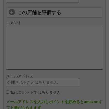
この店舗を評価する
コメント
メールアドレス
私はロボットではありません
メールアドレスを入力しポイントを貯めるとamazonギ
フト券がもらえます