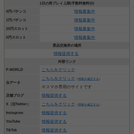
1日の再プレイ上限(手数料無料分)
情報募集中
4円パチンコ
情報募集中
1円パチンコ
情報募集中
20円スロット
情報募集中
5円スロット
景品交換所の場所
情報提供する
pt大幅還元
外部リンク
こちらをクリック
P-WORLD
こちらをクリック
（
情報を修正する
）
台データ
※スマホ専用のサイトです
情報提供する
店舗ブログ
こちらをクリック
X（旧Twitter）
（
情報を修正する
）
情報提供する
Instagram
情報提供する
YouTube
情報提供する
TikTok