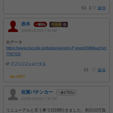
1
返信
赤木
6
一般
位
2025年2月20日 7:44 AM
台データ
https://www.pscube.jp/dedamajyoho-P-townDMMpachi/c
756703/
アプリでフォローする
返信
5pt GET!
佐賀パチンカー
1752
一般
位
2023年11月9日 7:36 PM
リニューアルと言う事で2日間行きました。初日10万負