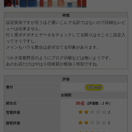
特徴
設定状況ですが言うほど通いこんでる訳ではないので詳細なレビ
ューは出来ません。
行く度ポチポチとデータをチェックしてる限りはそこそこ設定入
ってそうですし、
メインもバラも数台は必ず出てる印象があります。
つかさ筑紫野店のようにブログ示唆などは無いようです。
あのお店だけはやはり旧体質が根強く特別ですね。
評価
番付
普通の店
全期間
30点
総合点
（評価数：2 件）
2
営業評価
2
接客評価