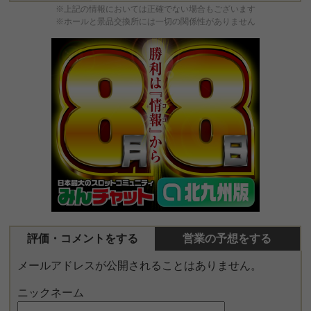
※上記の情報においては正確でない場合もございます
※ホールと景品交換所には一切の関係性がありません
評価・コメントをする
営業の予想をする
メールアドレスが公開されることはありません。
ニックネーム