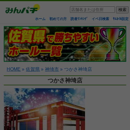
ホーム
初めての方
読者ﾗﾝｷﾝｸﾞ
イベ日検索
ｻﾑﾈｲﾙ設定
HOME
»
佐賀県
»
神埼市
»
つかさ神埼店
つかさ神埼店