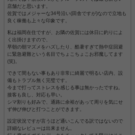
店舗だと思います。
佐賀ではメジャーな34号沿い(田舎ですが)なので立地も
良く稼働も上々な印象です。
私は福岡在住ですが、お隣の佐賀には休日に釣りによ
く出掛けますので、
早朝の朝マズメをハズしたり、酷暑すぎて熱中症回避
に緊急避難という名目でちょこちょこお邪魔してます
(笑)。
できて間もない事もあり非常に綺麗で明るい店内、設
備もトラブル無く完璧です。
今まで打ってストレスを感じる事は無かったですね。
接客も良し、対応も早い。
シマ割りも好みで、通路に余裕があって周りを気にせ
ず伸び伸びと打つことができます。
設定状況ですが言うほど通いこんでる訳ではないので
詳細なレビューは出来ません。