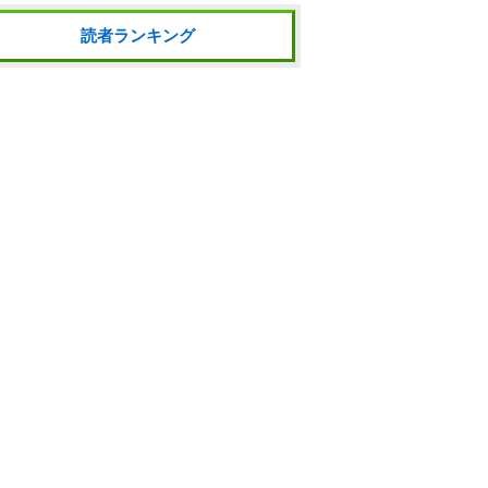
読者ランキング