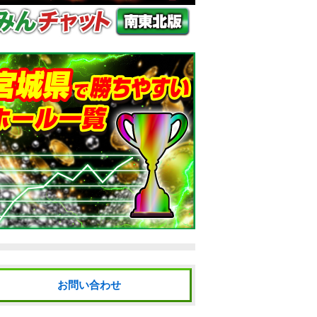
お問い合わせ