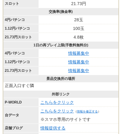
21.73円
スロット
交換率(換金率)
28玉
4円パチンコ
100玉
1.12円パチンコ
4.8枚
21.73円スロット
1日の再プレイ上限(手数料無料分)
情報募集中
4円パチンコ
情報募集中
1.12円パチンコ
情報募集中
21.73円スロット
景品交換所の場所
正面入口すぐ隣
外部リンク
こちらをクリック
P-WORLD
こちらをクリック
（
情報を修正する
）
台データ
※スマホ専用のサイトです
情報提供する
店舗ブログ