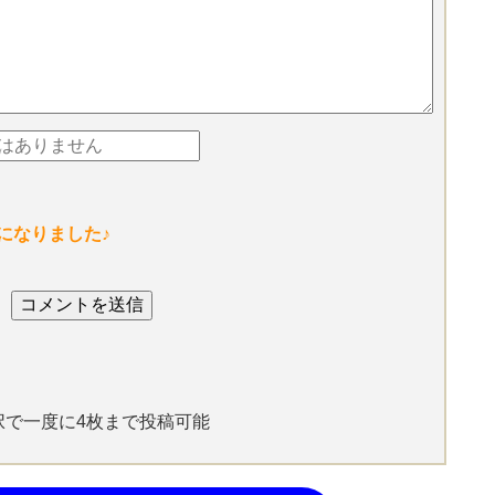
になりました♪
選択で一度に4枚まで投稿可能