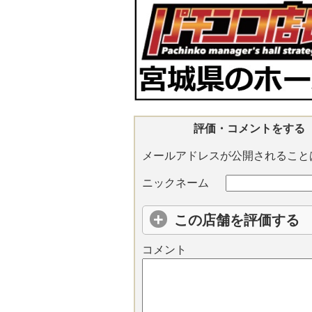
評価・コメントをする
メールアドレスが公開されること
ニックネーム
この店舗を評価する
コメント