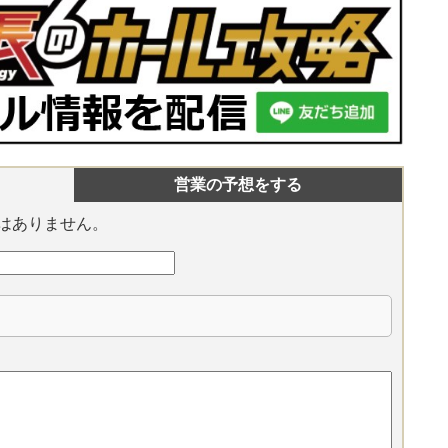
営業の予想をする
はありません。