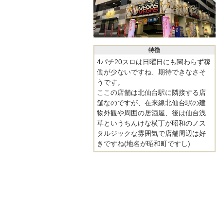
特徴
4パチ20スロは日曜日にも関わらず稼
働が少ないですね、期待できなさそ
うです。
ここの店舗は北仙台駅に隣接する店
舗なのですが、在来線北仙台駅の建
物外観や周囲の居酒屋、後は仙台浅
草というちんけな横丁が昭和のノス
タルジックな雰囲気で店舗周辺は好
きですね(地名が昭和町ですし)