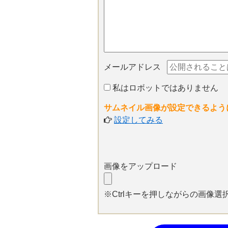
メールアドレス
私はロボットではありません
サムネイル画像が設定できるよう
設定してみる
画像をアップロード
※Ctrlキーを押しながらの画像