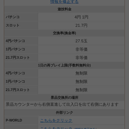
情報を修正する
遊技料金
4円 1円
パチンコ
21.7円
スロット
交換率(換金率)
27.5玉
4円パチンコ
非等価
1円パチンコ
非等価
21.7円スロット
1日の再プレイ上限(手数料無料分)
無制限
4円パチンコ
無制限
1円パチンコ
無制限
21.7円スロット
景品交換所の場所
景品カウンターから右側直進して出入口を出て右側にあります
外部リンク
こちらをクリック
P-WORLD
こちらをクリック