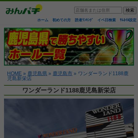
ホーム
初めての方
読者ﾗﾝｷﾝｸﾞ
イベ日検索
ｻﾑﾈｲﾙ設定
HOME
»
鹿児島県
»
鹿児島市
»
ワンダーランド1188鹿
児島新栄店
ワンダーランド1188鹿児島新栄店