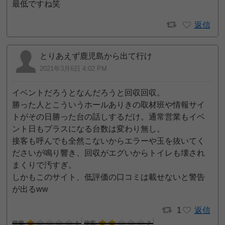
最低ですね笑
返信
とりあえず鹿児島から出て行け
2021年3月6日 4:02 PM
イベントだろうとなんだろうと回収回収。
勝った人とこういうホールありきの取材班や情報サイ
トがその日勝った台の話しするだけ。通常営業もイベ
ント日もプラスになる台数は変わり無し。
接客も呼んでも全然こないからエラーや玉を抜いてく
ださいが鳴り響き、回収がエグいからトイレも壊され
まくりで汚すぎ。
しかもこのサイト、低評価の口コミは載せないと警告
が出るww
1
返信
営業
1
接客
2