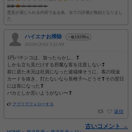
設備
1
悪意が感じられる内容である為、全ての評価が無効となりまし
た
ハイエナお掃除
19295
一般
位
2021年1月4日 2:12 AM
1円パチンコは、放ったらかし、❢
しかも立ち見だけする邪魔な客を注意しない❢
前に居た水元は社員になった途端偉そうに、客の現金
カードを抜き、打たないなら長椅子へどうぞ❢その翌日
には首になった❢
バカとしか言いようがない〜❢
アプリでフォローする
返信
古いコメント →