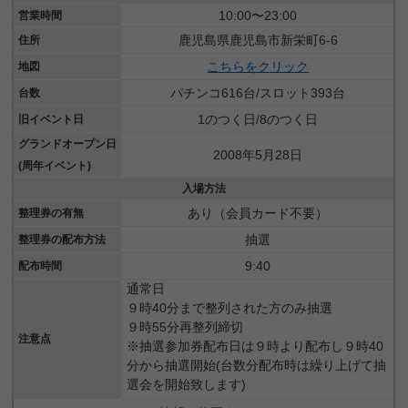
10:00〜23:00
営業時間
鹿児島県鹿児島市新栄町6-6
住所
こちらをクリック
地図
パチンコ616台/スロット393台
台数
1のつく日/8のつく日
旧イベント日
グランドオープン日
2008年5月28日
(周年イベント)
入場方法
あり（会員カード不要）
整理券の有無
抽選
整理券の配布方法
9:40
配布時間
通常日
９時40分まで整列された方のみ抽選
９時55分再整列締切
注意点
※抽選参加券配布日は９時より配布し９時40
分から抽選開始(台数分配布時は繰り上げて抽
選会を開始致します)