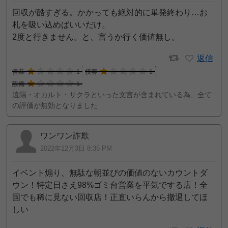
回収が酷すぎる。かかっても絶対的に単発終わり…お
札を吸い込めばいいだけ。
2度と行きません。と、言うか行く価値無し。
返信
営業
1
接客
1
設備
1
遠隔・オカルト・サクラといった文言が含まれている為、全て
の評価が無効となりました
ワンワン詐欺
2022年12月3日 8:35 PM
イベント煽り、無駄な朝並びの価値のないカウントダ
ウン！特定日さえ98%ゴミ台営業を平気でする店！全
国でも稀に見ない回収店！正直いらんから撤退してほ
しい