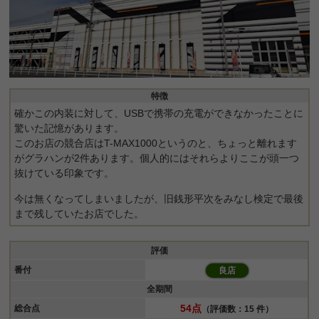
特徴
確かこの内装に対して、USBで携帯の充電ができなかったことに
驚いた記憶があります。
このお店の競合店はT-MAX1000というのと、ちょっと離れます
がグラハンが2件あります。個人的にはそれらよりここが頭一つ
抜けている印象です。
今は無くなってしまいましたが、旧銭形平次をみなし検定で最後
まで残していたお店でした。
評価
番付
良店
全期間
54点
総合点
（評価数：15 件）