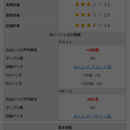
3.1
営業評価
2.9
接客評価
3.6
設備評価
旧イベント日の実績
スロット
+186枚
台あたりの平均差枚
99
サンプル数
みんレポ スロット版
詳細データ
+35枚（8）
1のつく日
+350枚（8）
8のつく日
パチンコ
-420玉
台あたりの平均差玉
99
サンプル数
みんレポ パチンコ版
詳細データ
基本情報