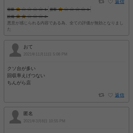
返信
営業
1
接客
1
設備
2
悪意が感じられる内容である為、全ての評価が無効となりまし
た
おて
2021年11月11日 5:08 PM
クソ台が多い
回収率えげつない
ちんがら店
返信
匿名
2021年3月8日 10:55 PM