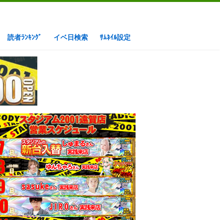
読者ﾗﾝｷﾝｸﾞ
イベ日検索
ｻﾑﾈｲﾙ設定