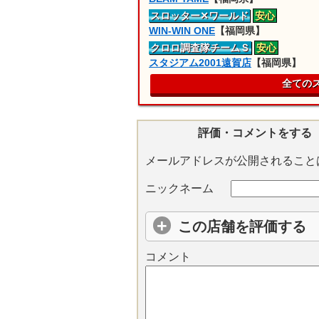
スロッター
✕ワールド
安心
WIN-WIN ONE
【福岡県】
クロロ
調査隊
チームＳ
安心
スタジアム2001遠賀店
【福岡県】
全ての
評価・コメントをする
メールアドレスが公開されること
ニックネーム
この店舗を評価する
コメント