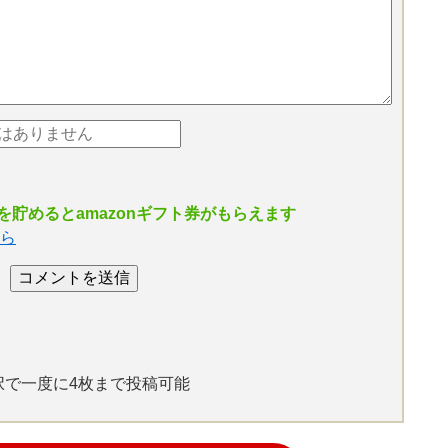
貯めるとamazonギフト券がもらえます
ら
選択で一度に4枚まで投稿可能