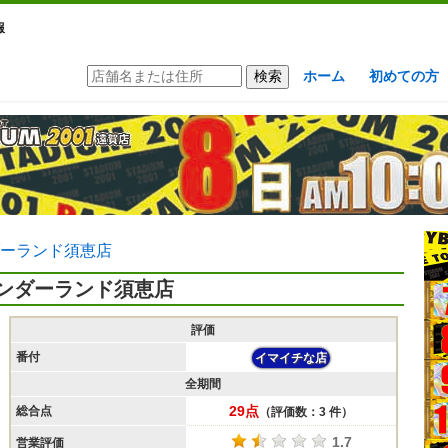
報
ホーム
初めての方
ーランド須恵店
ンダーランド須恵店
評価
番付
イマイチな店
全期間
29点
総合点
（評価数：3 件）
1.7
営業評価