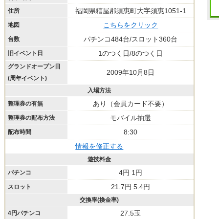
福岡県糟屋郡須惠町大字須惠1051-1
住所
こちらをクリック
地図
パチンコ484台/スロット360台
台数
1のつく日/8のつく日
旧イベント日
グランドオープン日
2009年10月8日
(周年イベント)
入場方法
あり（会員カード不要）
整理券の有無
モバイル抽選
整理券の配布方法
8:30
配布時間
情報を修正する
遊技料金
4円 1円
パチンコ
21.7円 5.4円
スロット
交換率(換金率)
27.5玉
4円パチンコ