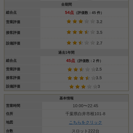
全期間
54点
総合点
（評価数：45 件）
3.2
営業評価
3.5
接客評価
2.7
設備評価
過去1年間
45点
総合点
（評価数：2 件）
2.5
営業評価
3.5
接客評価
3
設備評価
基本情報
10:00〜22:45
営業時間
千葉県白井市根101-8
住所
こちらをクリック
地図
スロット222台
台数