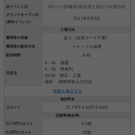
2のつく日/毎月16日/月と日がゾロ目の日
旧イベント日
グランドオープン日
2017年9月2日
(周年イベント)
入場方法
あり（会員カード不要）
整理券の有無
シャッフル抽選
整理券の配布方法
9:45
配布時間
9：45 抽選
9：55 再整列
注意点
10:00 開店・入場
場所 喫煙所前入口付近
情報を修正する
遊技料金
21.73円 5.43円 0.54円
スロット
交換率(換金率)
5.0枚
21.73円スロット
20枚
5.43円スロット