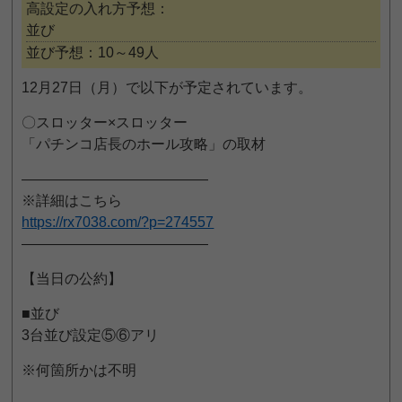
高設定の入れ方予想：
並び
並び予想：10～49人
12月27日（月）で以下が予定されています。
〇スロッター×スロッター
「パチンコ店長のホール攻略」の取材
—————————————
※詳細はこちら
https://rx7038.com/?p=274557
—————————————
【当日の公約】
■並び
3台並び設定⑤⑥アリ
※何箇所かは不明