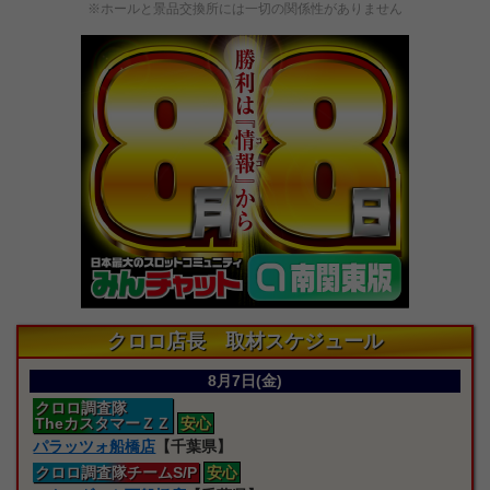
※ホールと景品交換所には一切の関係性がありません
クロロ店長 取材スケジュール
8月7日(金)
クロロ
調査隊
TheカスタマーＺＺ
安心
パラッツォ船橋店
【千葉県】
クロロ
調査隊
チームS/P
安心