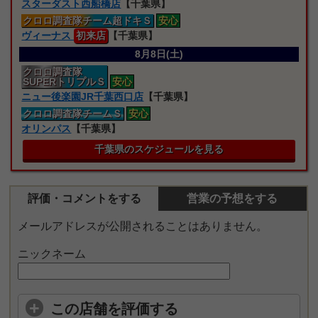
スターダスト西船橋店
【千葉県】
クロロ
調査隊
チーム超ドキＳ
安心
ヴィーナス
初来店
【千葉県】
8月8日(土)
クロロ
調査隊
SUPERトリプルＳ
安心
ニュー後楽園JR千葉西口店
【千葉県】
クロロ
調査隊
チームＳ
安心
オリンパス
【千葉県】
千葉県のスケジュールを見る
評価・コメントをする
営業の予想をする
メールアドレスが公開されることはありません。
ニックネーム
この店舗を評価する