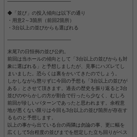
—————————————
◆「並び」の投入傾向は以下の通り
・用意2～3箇所（前回2箇所）
・3台以上の並びからも選ばれる
—————————————
末尾7の日恒例の並び公約。
前回は当ホールの傾向として「3台以上の並びからも対
象に選ばれる」と予想しましたが、見事にハズレてし
まいました。恐らくは裏をかいてきたのでしょう。
しかしながら懲りずに今回の予想も「3台以上の並びが
ある」とさせて頂きます。過去の歴史を振り返ると3台
並びのやらかしの方が割合で行ったら少なく、むしろ
前回が珍しいパターンであったと思われます。余程意
地が悪くない限りは今回も3台以上の並び箇所が存在す
るものと予想します。
以上の事から出ている台の両隣は勿論の事、更に幅を
広くして5台程度の並びまでを想定した立ち回りがベス