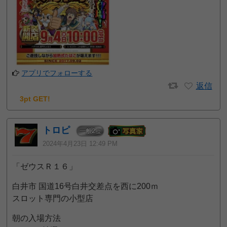
アプリでフォローする
返信
3pt GET!
トロピ
2
一般
位
2024年4月23日 12:49 PM
「ゼウスＲ１６」
白井市 国道16号白井交差点を西に200ｍ
スロット専門の小型店
朝の入場方法