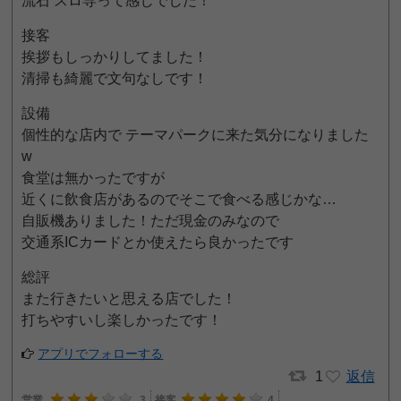
流石 スロ専って感じでした！
接客
挨拶もしっかりしてました！
清掃も綺麗で文句なしです！
設備
個性的な店内で テーマパークに来た気分になりました
w
食堂は無かったですが
近くに飲食店があるのでそこで食べる感じかな…
自販機ありました！ただ現金のみなので
交通系ICカードとか使えたら良かったです
総評
また行きたいと思える店でした！
打ちやすいし楽しかったです！
アプリでフォローする
1
返信
営業
3
接客
4