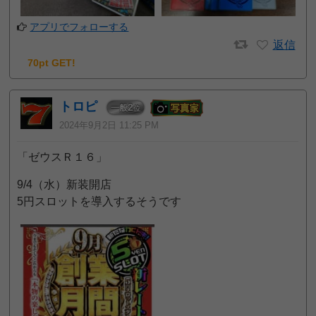
アプリでフォローする
返信
70pt GET!
トロピ
2
一般
位
2024年9月2日 11:25 PM
「ゼウスＲ１６」
9/4（水）新装開店
5円スロットを導入するそうです