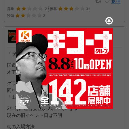
返信
営業
2
接客
3
設備
2
トロピ
2
一般
位
2024年9月5日 10:26 AM
「ゼウスＲ１６」
国道16号線 白井交差点に近い
木下街道沿いのスロット専門小型店
グランドオープン 2017年9月2日
同年5月まではパチンコ・スロット併設の
「出玉本舗上総屋玉五郎 白井店」でした
2年前に運営会社が変わっています
現在の旧イベント日は不明
朝の入場方法