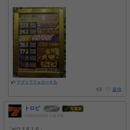
アプリでフォローする
返信
トロピ
2
一般
位
2026年3月9日 2:25 PM
「ゼウスＲ１６」