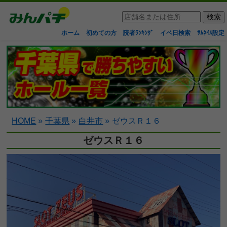
ホーム
初めての方
読者ﾗﾝｷﾝｸﾞ
イベ日検索
ｻﾑﾈｲﾙ設定
HOME
»
千葉県
»
白井市
»
ゼウスＲ１６
ゼウスＲ１６