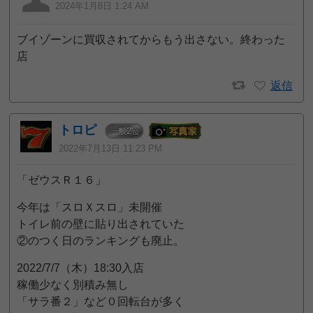
2024年1月8日 1:24 AM
ブイゾーンに買収されてからもう出さない。終わった
店
返信
トロピ
2
一般
位
2022年7月13日 11:23 PM
「ゼウスＲ１６」
今年は「スロＸスロ」未開催
トイレ前の壁に貼り出されていた
②のつく日のランキングも廃止。
2022/7/7（木）18:30入店
稼働少なく別積み無し
「サラ番２」など０回転台が多く