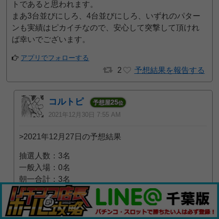
トであると思われます。
まあ3台並びにしろ、4台並びにしろ、いずれのパター
ンも実績はピカイチなので、安心して突撃して頂けれ
ば幸いでございます。
アプリでフォローする
2
予想結果を報告する
コルトピ
25
予想屋
位
2021年12月30日 7:55 AM
>2021年12月27日の予想結果
抽選人数：3名
一般入場：0名
朝一合計：3名
—————————————
※詳細はこちら
https://rx7038.com/?p=277167