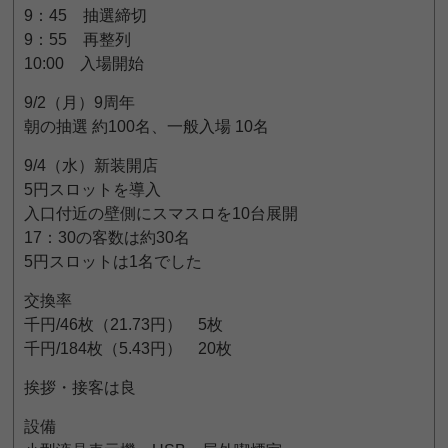
9：45 抽選締切
9：55 再整列
10:00 入場開始
9/2（月）9周年
朝の抽選 約100名、一般入場 10名
9/4（水）新装開店
5円スロットを導入
入口付近の壁側にスマスロを10台展開
17：30の客数は約30名
5円スロットは1名でした
交換率
千円/46枚（21.73円） 5枚
千円/184枚（5.43円） 20枚
挨拶・接客は良
設備