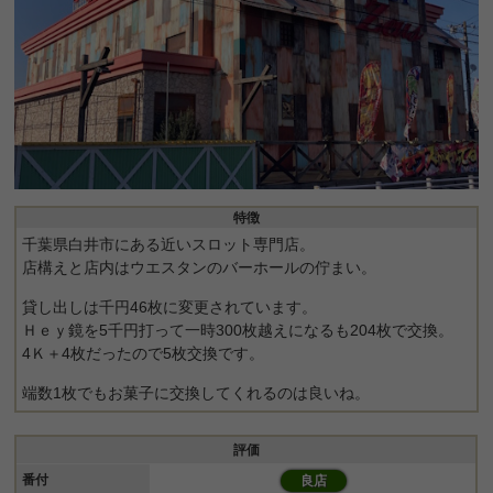
特徴
千葉県白井市にある近いスロット専門店。
店構えと店内はウエスタンのバーホールの佇まい。
貸し出しは千円46枚に変更されています。
Ｈｅｙ鏡を5千円打って一時300枚越えになるも204枚で交換。
4Ｋ＋4枚だったので5枚交換です。
端数1枚でもお菓子に交換してくれるのは良いね。
評価
番付
良店