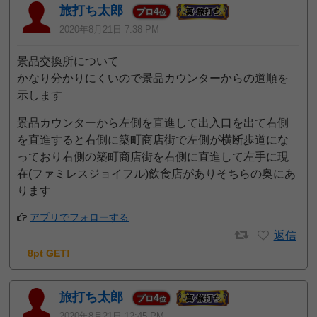
旅打ち太郎
4
プロ
位
2020年8月21日 7:38 PM
景品交換所について
かなり分かりにくいので景品カウンターからの道順を
示します
景品カウンターから左側を直進して出入口を出て右側
を直進すると右側に築町商店街で左側が横断歩道にな
っており右側の築町商店街を右側に直進して左手に現
在(ファミレスジョイフル)飲食店がありそちらの奥にあ
ります
アプリでフォローする
返信
8pt GET!
旅打ち太郎
4
プロ
位
2020年8月21日 12:45 PM