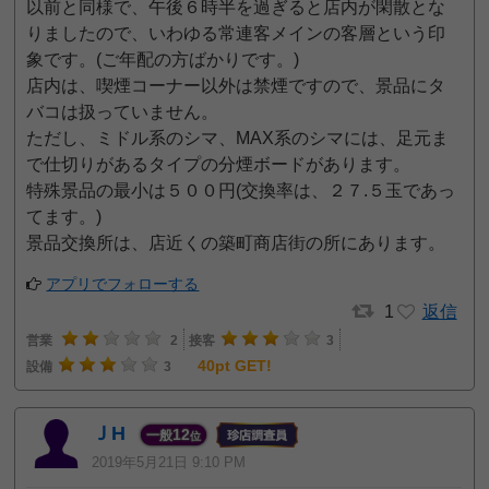
以前と同様で、午後６時半を過ぎると店内が閑散とな
りましたので、いわゆる常連客メインの客層という印
象です。(ご年配の方ばかりです。)
店内は、喫煙コーナー以外は禁煙ですので、景品にタ
バコは扱っていません。
ただし、ミドル系のシマ、MAX系のシマには、足元ま
で仕切りがあるタイプの分煙ボードがあります。
特殊景品の最小は５００円(交換率は、２７.５玉であっ
てます。)
景品交換所は、店近くの築町商店街の所にあります。
アプリでフォローする
1
返信
営業
2
接客
3
40pt GET!
設備
3
ＪH
12
一般
位
2019年5月21日 9:10 PM