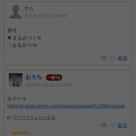
サム
2025年7月21日 9:38 AM
屋号
✖ まるみつｌＮ
〇まるみつ in
返信
おろち
7
一般
位
2024年10月14日 10:23 PM
台データ
https://p-town.dmm.com/shops/nagasaki/11488/jackpot
アプリでフォローする
返信
3pt GET!