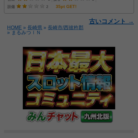
35pt GET!
設備
2
古いコメント →
HOME
»
長崎県
»
長崎市/西彼杵郡
»
まるみつｌＮ