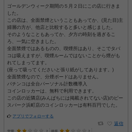
ゴールデンウィーク期間の５月２日にこの店に行きま
した。
この店は、全面禁煙ということもあってか、(見た目)主
婦層の方が、他店と比較すると多いと感じました。
そのようなこともあってか、夕方の時刻を過ぎるこ
ろ、一気に空きました。
全面禁煙ではあるものの、喫煙所はあり、そこでタバ
コは吸えますが、喫煙ルームではないことから煙がも
れてしまってます。
(座って吸ってくださいと張り紙がしてあります。)
全面禁煙なので、分煙ボードはありません。
パチンコは全台パーソナル計数機導入
コインロッカーは、無料で利用できます。
この店の近隣店(みんぱちには掲載されてない店)のピー
スパーク浜町店のコインロッカーは有料百円でした。
アプリでフォローする
返信
営業
2
接客
2