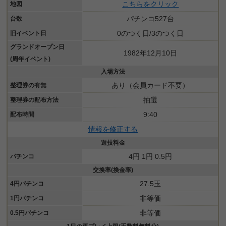
こちらをクリック
地図
パチンコ527台
台数
0のつく日/3のつく日
旧イベント日
グランドオープン日
1982年12月10日
(周年イベント)
入場方法
あり（会員カード不要）
整理券の有無
抽選
整理券の配布方法
9:40
配布時間
情報を修正する
遊技料金
4円 1円 0.5円
パチンコ
交換率(換金率)
27.5玉
4円パチンコ
非等価
1円パチンコ
非等価
0.5円パチンコ