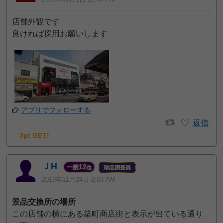
店舗外観です
良ければ採用お願いします
アプリでフォローする
返信
3pt GET!
ＪH
12
一般
位
2019年11月24日 2:03 AM
景品交換所の場所
この店舗の横にある築町商店街と表示が出ている通り