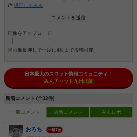
設定してみる
画像をアップロード
※画像長押しで一度に4枚まで投稿可能
日本最大のスロット情報コミュニティ！
みんチャット九州北版
新着コメント (全32件)
一般コメント
劣悪コメント
みんレポ
おろち
7
一般
位