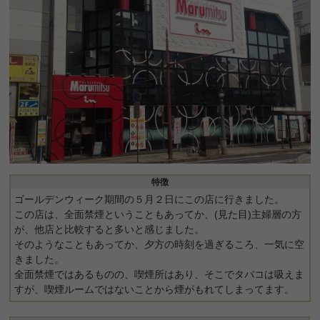
特徴
ゴールデンウィーク期間の５月２日にこの店に行きました。
この店は、全面禁煙ということもあってか、(見た目)主婦層の方
が、他店と比較すると多いと感じました。
そのようなこともあってか、夕方の時刻を過ぎるころ、一気に空
きました。
全面禁煙ではあるものの、喫煙所はあり、そこでタバコは吸えま
すが、喫煙ルームではないことから煙がもれてしまってます。