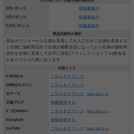
1日の再プレイ上限(手数料無料分)
情報募集中
4円パチンコ
情報募集中
1円パチンコ
情報募集中
0.5円パチンコ
景品交換所の場所
景品カウンターから左側を直進して出入口を出て右側を直進する
と右側に築町商店街で左側が横断歩道になっており右側の築町商
店街を右側に直進して左手に現在(ファミレスジョイフル)飲食店
がありそちらの奥にあります
外部リンク
こちらをクリック
P-WORLD
こちらをクリック
DMMぱちタウン
こちらをクリック
台データ
（
情報を修正する
）
情報提供する
店舗ブログ
こちらをクリック
X（旧Twitter）
（
情報を修正する
）
情報提供する
Instagram
こちらをクリック
YouTube
（
情報を修正する
）