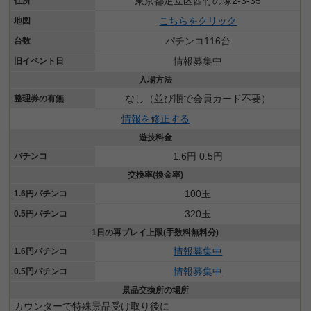
東京都足立区西竹の塚2-3-35
住所
こちらをクリック
地図
パチンコ116台
台数
情報募集中
旧イベント日
入場方法
なし（並び順で会員カード不要）
整理券の有無
情報を修正する
遊技料金
1.6円 0.5円
パチンコ
交換率(換金率)
100玉
1.6円パチンコ
320玉
0.5円パチンコ
1日の再プレイ上限(手数料無料分)
情報募集中
1.6円パチンコ
情報募集中
0.5円パチンコ
景品交換所の場所
カウンターで特殊景品受け取り後に