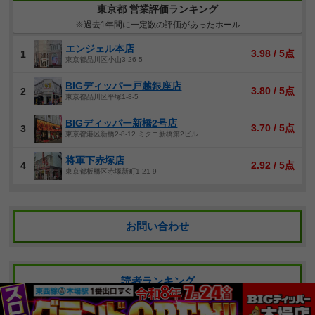
東京都 営業評価ランキング
※過去1年間に一定数の評価があったホール
エンジェル本店
3.98 / 5点
1
東京都品川区小山3-26-5
BIGディッパー戸越銀座店
3.80 / 5点
2
東京都品川区平塚1-8-5
BIGディッパー新橋2号店
3.70 / 5点
3
東京都港区新橋2-8-12 ミクニ新橋第2ビル
将軍下赤塚店
2.92 / 5点
4
東京都板橋区赤塚新町1-21-9
お問い合わせ
読者ランキング