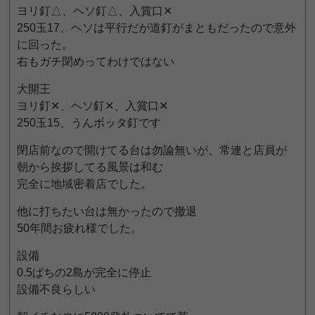
ヨリ釘△、ヘソ釘△、入賞口✕
250玉17、ヘソは平行だが道釘がまともだったので意外
に回った。
右もガチ閉めってわけではない
大開王
ヨリ釘✕、ヘソ釘✕、入賞口✕
250玉15、うんボッタ釘です
閉店前なので開けてる台は勿論無いが、常連と店員が
朝から挨拶してる風景は和む
完全に地域密着店でした。
他に打ちたい台は無かったので撤退
50年間お疲れ様でした。
設備
0.5ぱちの2島が完全に停止
設備不良らしい