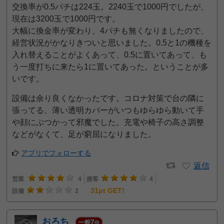
交換率が0.5パチは224玉。2240玉で1000円でしたが、
現在は3200玉で1000円です。
大幅に換金率が変わり、4パチも無くなりましたので、
経営状況がかなりきついと思いました。0.5と1の機種を
入れ替えることがよくあって、0.5に置いてあって、も
う一度打ちに来たら1に置いてあった。ということが多
いです。
設備は余り良くなかったです。コロナ対策で台の隣に
張ってる、薄い透明カバーがいつもゆらゆら動いて手
や顔にぶつかって邪魔でした。充電や椅子の高さ調整
などがなくて、足が窮屈になりました。
アプリでフォローする
返信
営業
4
接客
4
31pt GET!
設備
2
おろち
7
一般
位