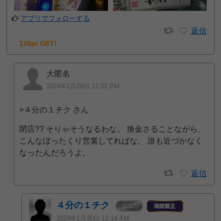
アプリでフォローする
返信
120pt GET!
大匿名
2024年1月29日 11:02 PM
>４分の１チク さん
閉店?? そりゃそうなるわな。 換金さることながら、
こんなぼったくり営業してればな。 誰も近づかなく
なったんだろうよ。
返信
４分の１チク
2
プロ
位
2024年1月30日 12:14 AM