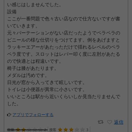
い感じはしませんでした。
設備
ここが一番問題で色々古い店なので仕方ないですが書
いていきます。
元々パーテーションがない店だったようでペラペラの
ビニールの様な仕切りをつけてます。例をあげますと
ラッキーエアーがあたっただけで揺れるレベルのペラ
ペラ度です。スロットはレバー叩く度に左肘があたる
ので快適とは程遠いです。
椅子は膝があたります。
メダルは汚めです。
日光が窓から入ってきて眩しいです。
トイレは小便器が異常に小さいです。
いいところは駅から近いくらいしか見当たりませんで
した。
アプリでフォローする
返信
営業
2
接客
3