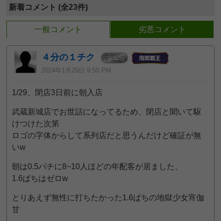
新着コメント (全23件)
一般コメント
劣悪コメント
４分の１チク
2
プロ
位
2024年1月29日 9:50 PM
1/29、閉店3日前に朝入店
武蔵新城店でお世話になってるため、閉店と聞いて駆
けつけた次第
ロゴの字体からして系列店だと思うんだけど確証が無
いw
朝は0.5パチに8~10人ほどの年配客が居ました、
1.6ぱちはゼロw
とりあえず無性に打ちたかった1.6ぱちの地獄少女宵伽
甘