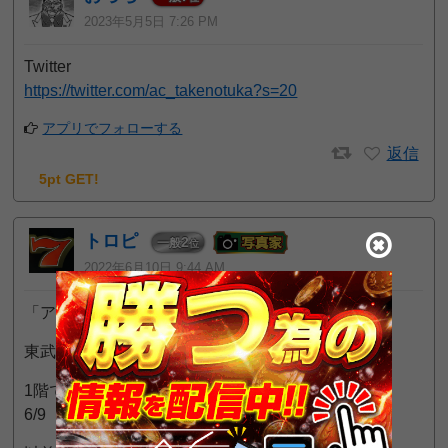
2023年5月5日 7:26 PM
Twitter
https://twitter.com/ac_takenotuka?s=20
アプリでフォローする
返信
5pt GET!
トロピ
2
一般
位
2022年6月10日 9:44 AM
「アクセス竹の塚店」
東武伊勢崎線 竹ノ塚駅前の小型店
1階でパチンコのみ営業
6/9（木）17時頃の客数 30名