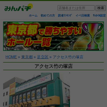
ホーム
初めての方
読者ﾗﾝｷﾝｸﾞ
イベ日検索
ｻﾑﾈｲﾙ設定
HOME
»
東京都
»
足立区
»
アクセス竹の塚店
アクセス竹の塚店