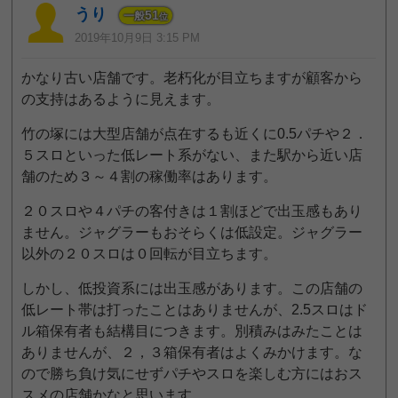
うり
51
一般
位
2019年10月9日 3:15 PM
かなり古い店舗です。老朽化が目立ちますが顧客から
の支持はあるように見えます。
竹の塚には大型店舗が点在するも近くに0.5パチや２．
５スロといった低レート系がない、また駅から近い店
舗のため３～４割の稼働率はあります。
２０スロや４パチの客付きは１割ほどで出玉感もあり
ません。ジャグラーもおそらくは低設定。ジャグラー
以外の２０スロは０回転が目立ちます。
しかし、低投資系には出玉感があります。この店舗の
低レート帯は打ったことはありませんが、2.5スロはド
ル箱保有者も結構目につきます。別積みはみたことは
ありませんが、２，３箱保有者はよくみかけます。な
ので勝ち負け気にせずパチやスロを楽しむ方にはおス
スメの店舗かなと思います。