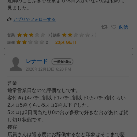
近隣のことぶき谷在家より休日人がいない店は初めて
見ました。
アプリでフォローする
返信
営業
3
接客
2
23pt GET!
設備
2
レナード
556
一般
位
2020年12月10日 6:28 PM
営業
通常営業日なので評価なしです。
客付きは4パチ1割以下1パチ1割以下0,5パチ5割くらい
2スロ5割くらい5スロ1割以下でした。
5スロは3日間当たり0の台が多数で好きな台があれば貸
し切り状態です。
接客
店員さんは通る度にお辞儀するなど印象はそこまで悪