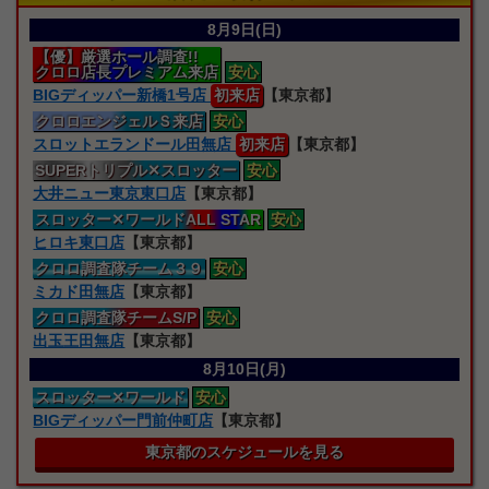
8月9日(日)
【優】厳選ホール調査!!
クロロ店長プレミアム来店
安心
BIGディッパー新橋1号店
初来店
【東京都】
クロロエンジェルＳ来店
安心
スロットエランドール田無店
初来店
【東京都】
SUPERトリプル
✕スロッター
安心
大井ニュー東京東口店
【東京都】
スロッター
✕ワールドALL STAR
安心
ヒロキ東口店
【東京都】
クロロ
調査隊
チーム３９
安心
ミカド田無店
【東京都】
クロロ
調査隊
チームS/P
安心
出玉王田無店
【東京都】
8月10日(月)
スロッター
✕ワールド
安心
BIGディッパー門前仲町店
【東京都】
東京都のスケジュールを見る