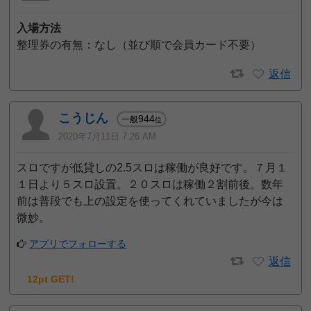
入場方法
整理券の有無：なし（並び順で会員カード不要）
返信
こうじん
944
一般
位
2020年7月11日 7:26 AM
スロですが低貸しの2.5スロは稼働が良好です。７月１
１日より５スロ設置。２０スロは稼働２割前後。数年
前は普段でも上の設定を使ってくれていましたが今は
微妙。
アプリでフォローする
返信
12pt GET!