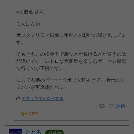
>大匿名 さん
こんばんわ
ボッタクリ云々以前に年配方の憩いの場と化してま
す。
そもそもこの換金率で勝つとか負けるとか言うのは
筋違いです、レトロな雰囲気を楽しむゲーセン感覚
で行くのが正解です。
にしても隣のピー○ークボッタ釘すぎて、地元のジ
ジババが可哀想だわ…
アプリでフォローする
返信
2pt GET!
にとろ
44
プロ
位