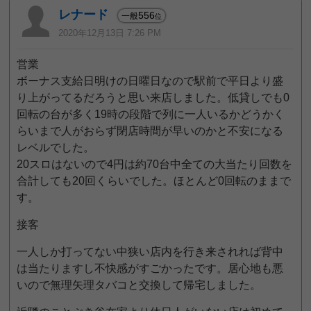
レナード
556
一般
位
2020年12月13日 7:26 PM
営業
ボーナス支給日明けの日曜日なので駅前で平日より盛
り上がってるだろうと思い来店しました。低貸しでも0
回転の台が多く19時の段階で列に一人いるかどうかく
らいまで人がおらず閉店時間が早いのかと不安になる
レベルでした。
20スロはないので4円は約70台中全ての大当たり回数を
合計しても20回くらいでした。ほとんど0回転のままで
す。
接客
一人しか打ってない中狭い店内を行き来されれば背中
は当たりますし不快感がすごかったです。居心地も悪
いので無理矢理タバコと交換して帰宅しました。