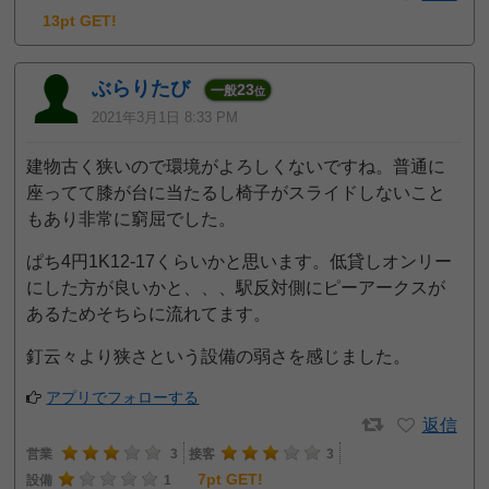
13pt GET!
ぶらりたび
23
一般
位
2021年3月1日 8:33 PM
建物古く狭いので環境がよろしくないですね。普通に
座ってて膝が台に当たるし椅子がスライドしないこと
もあり非常に窮屈でした。
ぱち4円1K12-17くらいかと思います。低貸しオンリー
にした方が良いかと、、、駅反対側にピーアークスが
あるためそちらに流れてます。
釘云々より狭さという設備の弱さを感じました。
アプリでフォローする
返信
営業
3
接客
3
7pt GET!
設備
1