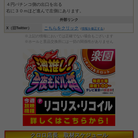
４円パチンコ側の出口を出る
右に３０ｍほど進んで左側にあります。
外部リンク
こちらをクリック
X（旧Twitter）
（
情報を修正する
）
※上記の情報においては正確でない場合もございます
※ホールと景品交換所には一切の関係性がありません
クロロ店長 取材スケジュール