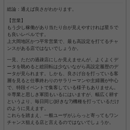
総論：通えば良さがわかります。
【営業】
もう少し稼働があり当たり台が見えやすければ星５で
も良いレベルです。
上大岡地区かつ平常営業で、最も高設定を打てるチャ
ンスがある店ではないでしょうか。
一見、ただの過疎店にしか見えませんが、よくよくデ
ータを眺めると総回転は少ないながら高設定履歴のデ
ータが見られます。しかも、良さげ台を打っている客
層を見ると仕事終わりのサラリーマンや主婦層が中心
で、特段イベントで集客している様子もありません。
※専業と思しき軍団もいるにはいますが、幅広く耕す
というより、毎日同じ(好きな?)機種を打っているだけ
のように見えます。
これらを踏まえ、一般ユーザがふらっと寄ってもワン
チャンス狙える店と言えるのではないでしょうか。