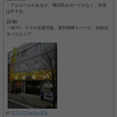
・アルコールがあるが、飛沫防止ボードがなく、対策
は不十分。
(設備)
・Wi-Fi、スマホ充電可能、屋外喫煙スペース、加熱式
タバコエリア。
アプリでフォローする