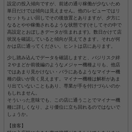
設定の投入傾向ですが、前述の通り稼働が少ないため
単日だけでは傾向は見えません。他のレビューではリ
セットちょい回しでその後放置とありますが、夕方に
なるとやや稼働されるような状態です(そしてその中で
高設定とおぼしきデータが生まれます)。数日かけて店
状況を確認していると傾向が見えてきます。それが何
かは店に通ってください。ヒントは店にあります。
少し踏み込んでデータを確認しますと、バジリスク絆
２やまどか前後編のようなメジャー機種よりも、他店
ではあまり見かけない・バラにあるようなマイナー機
種の扱いが良く見えます。マイナー機種は解析があま
り出ていないこともあり、専業が手を付けづらいのか
もしれません。
そういった意味でも、この店に通うことでマイナー機
種に詳しくなり、より優位に立ち回れるのではないで
しょうか。
【接客】