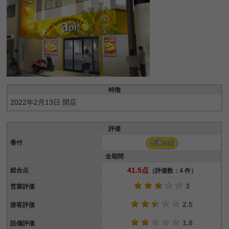
特徴
2022年2月13日 閉店
評価
番付
普通の店
全期間
41.5点
総合点
（評価数：4 件）
3
営業評価
2.5
接客評価
1.8
設備評価