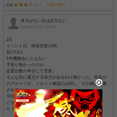
77pt GET!
設備
3
体力がない店は仕方ない
2022年2月1日 1:58 PM
2/1
イベント日 時差営業12時
並び15人
5号機撤去にともない
予算が無かったのか、
設置台数の半分にて営業。
そんな店に還元する体力があるわけ無かった。何名か
のグループが、リセット確認のみ回し、その後は稼働
されてない。
今回からジャグラー0台。
ともない、粗利を出せる後期高齢者0人へ
もう時間の問題かもしれない。