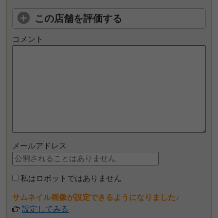
この店舗を評価する
コメント
メールアドレス
私はロボットではありません
サムネイル画像が設定できるようになりました♪
設定してみる