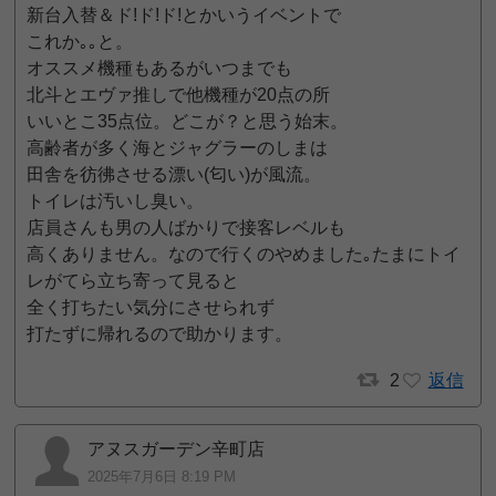
新台入替＆ド!ド!ド!とかいうイベントで
これか｡｡と。
オススメ機種もあるがいつまでも
北斗とエヴァ推しで他機種が20点の所
いいとこ35点位。どこが？と思う始末。
高齢者が多く海とジャグラーのしまは
田舎を彷彿させる漂い(匂い)が風流。
トイレは汚いし臭い。
店員さんも男の人ばかりで接客レベルも
高くありません。なので行くのやめました｡たまにトイ
レがてら立ち寄って見ると
全く打ちたい気分にさせられず
打たずに帰れるので助かります。
2
返信
アヌスガーデン辛町店
2025年7月6日 8:19 PM