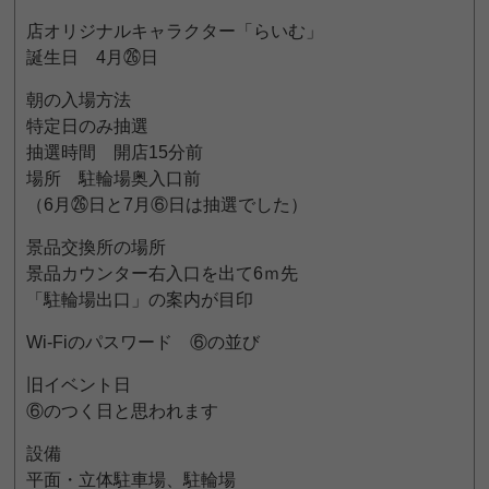
店オリジナルキャラクター「らいむ」
誕生日 4月㉖日
朝の入場方法
特定日のみ抽選
抽選時間 開店15分前
場所 駐輪場奥入口前
（6月㉖日と7月⑥日は抽選でした）
景品交換所の場所
景品カウンター右入口を出て6ｍ先
「駐輪場出口」の案内が目印
Wi-Fiのパスワード ⑥の並び
旧イベント日
⑥のつく日と思われます
設備
平面・立体駐車場、駐輪場