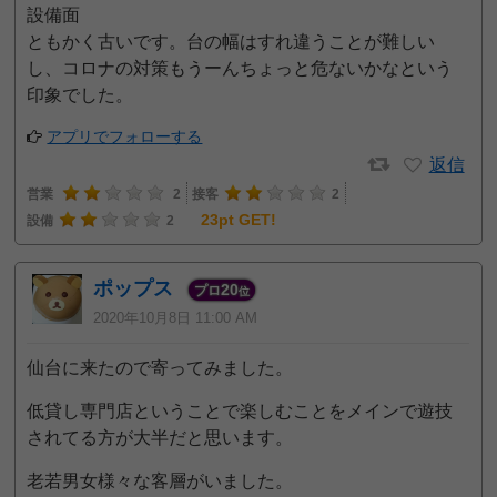
設備面
ともかく古いです。台の幅はすれ違うことが難しい
し、コロナの対策もうーんちょっと危ないかなという
印象でした。
アプリでフォローする
返信
営業
2
接客
2
23pt GET!
設備
2
ポップス
20
プロ
位
2020年10月8日 11:00 AM
仙台に来たので寄ってみました。
低貸し専門店ということで楽しむことをメインで遊技
されてる方が大半だと思います。
老若男女様々な客層がいました。