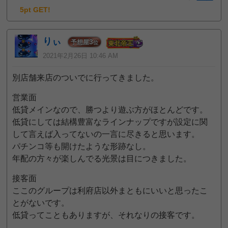
5pt GET!
りぃ
3
予想屋
位
2021年2月26日 10:46 AM
別店舗来店のついでに行ってきました。
営業面
低貸メインなので、勝つより遊ぶ方がほとんどです。
低貸にしては結構豊富なラインナップですが設定に関
して言えば入ってないの一言に尽きると思います。
パチンコ等も開けたような形跡なし。
年配の方々が楽しんでる光景は目につきました。
接客面
ここのグループは利府店以外まともにいいと思ったこ
とがないです。
低貸ってこともありますが、それなりの接客です。