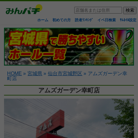
ホーム
初めての方
読者ﾗﾝｷﾝｸﾞ
イベ日検索
ｻﾑﾈｲﾙ設定
HOME
»
宮城県
»
仙台市宮城野区
»
アムズガーデン幸
町店
アムズガーデン幸町店