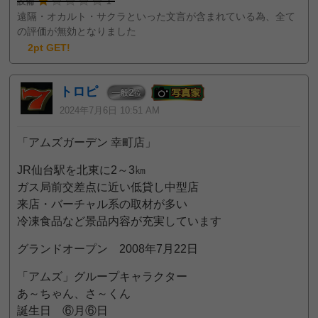
設備
1
遠隔・オカルト・サクラといった文言が含まれている為、全て
の評価が無効となりました
2pt GET!
トロピ
2
一般
位
2024年7月6日 10:51 AM
「アムズガーデン 幸町店」
JR仙台駅を北東に2～3㎞
ガス局前交差点に近い低貸し中型店
来店・バーチャル系の取材が多い
冷凍食品など景品内容が充実しています
グランドオープン 2008年7月22日
「アムズ」グループキャラクター
あ～ちゃん、さ～くん
誕生日 ⑥月⑥日