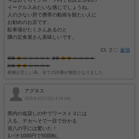
イーグルスみたいな感じでしょうね。
人の少ない所で携帯の動画を観たい人に
お勧めのお店です。
駐車場がたくさんあるのと
隣の定食屋さん美味しいです。
2
返信
営業
1
接客
2
設備
2
根拠が乏しい為、全ての評価が無効となりました
アグネス
2025年10月15日 4:14 AM
県内の低貸しの中でワースト３には
入る。デカへそで一目で分かる
逆八の字には驚いた！
1パチ1000円で50回転。