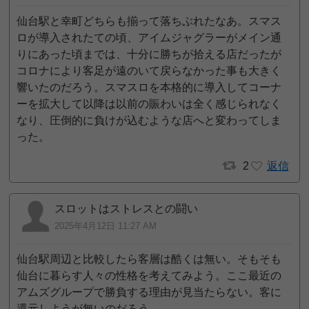
仙台駅と幸町どちらも揃って落ちぶれたなあ。スマス
ロが導入されたての頃、アイムジャグラーがメイン通
りにあった頃までは、十分に勝ちが拾える店だったが
コロナにより客足が遠のいて戻らなかった事も大きく
響いたのだろう。スマスロを本格的に導入してコーナ
ーを拡大して以降は以前の賑わいは全く感じられなく
なり、圧倒的に負けが込むような店へと変わってしま
った。
2
返信
スロットはストレスとの闘い
2025年4月12日 11:27 AM
仙台駅周辺と比較したら客層は酷くは無い。そもそも
仙台に暮らす人々の性格を考えてみよう。ここ最近の
アムズグループで勝負する理由が見当たらない。客に
還元しようが無いのだろう。