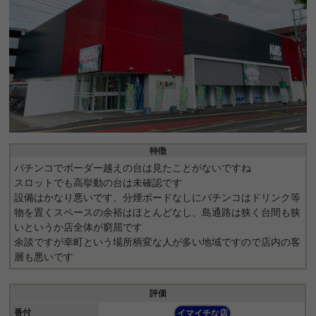
特徴
パチンコでボーダー越えの台は見たことがないですね
スロットでも高挙動の台は未確認です
設備はかなり悪いです、分煙ボードなしにパチンコはドリンク等
物を置くスペースの余裕はほとんどなし、島通路は狭く台間も狭
いというか店全体が窮屈です
余談ですが幸町という場所柄変な人が多い地域ですので店内の客
層も悪いです
評価
番付
イマイチな店