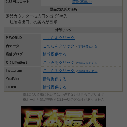
情報募集中
2.32円スロット
景品交換所の場所
景品カウンター右入口を出て6ｍ先
「駐輪場出口」の案内が目印
外部リンク
こちらをクリック
P-WORLD
こちらをクリック
台データ
（
情報を修正する
）
情報提供する
店舗ブログ
こちらをクリック
X（旧Twitter）
（
情報を修正する
）
こちらをクリック
Instagram
（
情報を修正する
）
情報提供する
YouTube
情報提供する
TikTok
※上記の情報においては正確でない場合もございます
※ホールと景品交換所には一切の関係性がありません