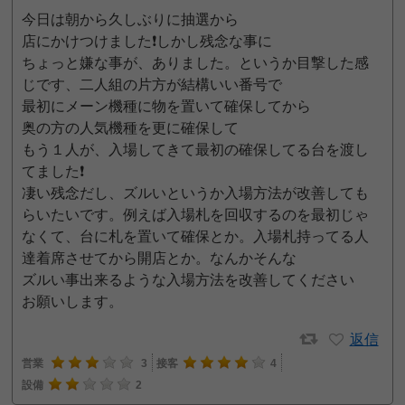
今日は朝から久しぶりに抽選から
店にかけつけました❗しかし残念な事に
ちょっと嫌な事が、ありました。というか目撃した感
じです、二人組の片方が結構いい番号で
最初にメーン機種に物を置いて確保してから
奥の方の人気機種を更に確保して
もう１人が、入場してきて最初の確保してる台を渡し
てました❗
凄い残念だし、ズルいというか入場方法が改善しても
らいたいです。例えば入場札を回収するのを最初じゃ
なくて、台に札を置いて確保とか。入場札持ってる人
達着席させてから開店とか。なんかそんな
ズルい事出来るような入場方法を改善してください
お願いします。
返信
営業
3
接客
4
設備
2