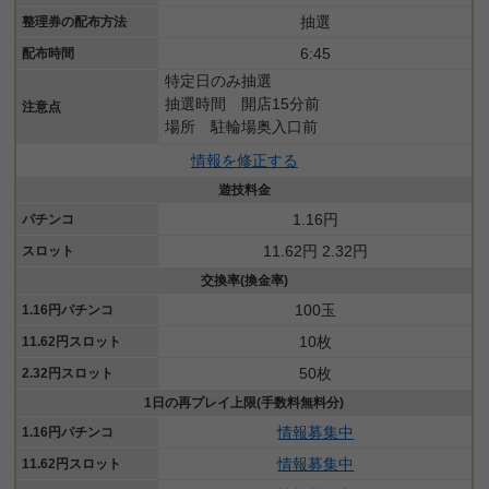
抽選
整理券の配布方法
6:45
配布時間
特定日のみ抽選
抽選時間 開店15分前
注意点
場所 駐輪場奥入口前
情報を修正する
遊技料金
1.16円
パチンコ
11.62円 2.32円
スロット
交換率(換金率)
100玉
1.16円パチンコ
10枚
11.62円スロット
50枚
2.32円スロット
1日の再プレイ上限(手数料無料分)
情報募集中
1.16円パチンコ
情報募集中
11.62円スロット