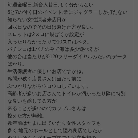
毎週金曜日,新台入替日,よく分からない
6と7の付く日のイベント,常にジャグラーしか打たない
知らない女性演者来店日が
回収日なのでその日は避けた方が良い。
スロットは2スロに幾ばくか設定が
入ったりなかったりで10スロはベタ。
パチンコは1パチのみで海は多少遊べるが
他の台は当たりが0120フリーダイヤルみたいなデータ
ばかり。
生活保護者に優しいお店ですかね。
席間が狭く店員さんは当たり前に
ぶつかりながらウロウロしています。
高齢者が多いお店さんでトイレが汚かったり隣に特別
な臭いを醸してる方が
来ることが多いのでカップルさんは
控えた方が無難。
数年前はたまに出ていたり女性スタッフも
多く,地元のホールとして隠れ良店でしたが
今はおそらくグループ内でも設立当初の