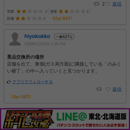
2
返信
営業
2
接客
2
37pt GET!
設備
2
hiyokokko
627
一般
位
2020年1月23日 1:55 PM
景品交換所の場所
店舗を出て、東側(ガス局方面)に隣接している「のみく
い横丁」の中へ入っていくと見つかります。
アプリでフォローする
返信
15pt GET!
THE養分
2
予想屋
位
2020年1月14日 7:42 AM