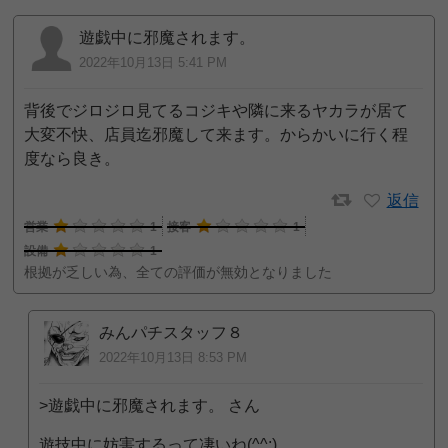
遊戯中に邪魔されます。
2022年10月13日 5:41 PM
背後でジロジロ見てるコジキや隣に来るヤカラが居て
大変不快、店員迄邪魔して来ます。からかいに行く程
度なら良き。
返信
営業
1
接客
1
設備
1
根拠が乏しい為、全ての評価が無効となりました
みんパチスタッフ８
2022年10月13日 8:53 PM
>遊戯中に邪魔されます。 さん
遊技中に妨害するって凄いね(^^;)