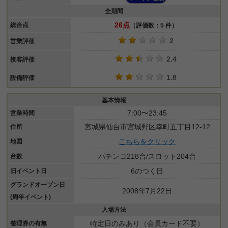
全期間
26点
総合点
（評価数：5 件）
2
営業評価
2.4
接客評価
1.8
設備評価
基本情報
7:00〜23:45
営業時間
宮城県仙台市宮城野区幸町五丁目12-12
住所
こちらをクリック
地図
パチンコ218台/スロット204台
台数
6のつく日
旧イベント日
グランドオープン日
2008年7月22日
(周年イベント)
入場方法
特定日のみあり（会員カード不要）
整理券の有無