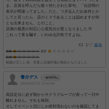
ま。店員を呼んだら散々待たされた挙句、「台説明の
表示が間違ってました」だと。つぎ込んだお金何とか
してと言ったら、店のミスであることは認めますが何
とも出来ません、とのこと。
店側の最悪の対応に心底気分が悪くなりました !!!
これって客を騙す、いわゆる詐欺ですよね。
1
返信
営業
1
接客
1
設備
1
根拠が乏しい為、営業と設備評価が無効となりました
養分デス
6809
一般
位
2024年9月7日 12:04 AM
高設定台に必ず朝からサクラグループが座って一日中
離れません。それも毎回。
そしてイベント日にしか絶対現れないのを確認してま