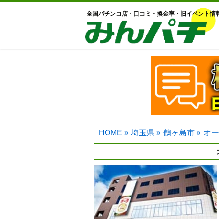
全国パチンコ店・口コミ・換金率・旧イベント情
HOME
»
埼玉県
»
鶴ヶ島市
»
オー