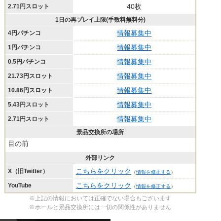
40枚
2.71円スロット
1日の再プレイ上限(手数料無料分)
情報募集中
4円パチンコ
情報募集中
1円パチンコ
情報募集中
0.5円パチンコ
情報募集中
21.73円スロット
情報募集中
10.86円スロット
情報募集中
5.43円スロット
情報募集中
2.71円スロット
景品交換所の場所
目の前
外部リンク
こちらをクリック
X（旧Twitter）
（
情報を修正する
）
こちらをクリック
YouTube
（
情報を修正する
）
※上記の情報においては正確でない場合もございます
※ホールと景品交換所には一切の関係性がありません