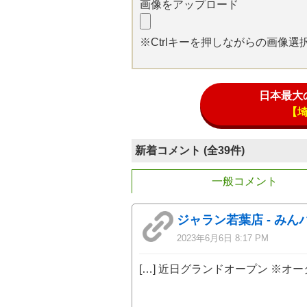
画像をアップロード
※Ctrlキーを押しながらの画像
日本最大
【
新着コメント (全39件)
一般コメント
ジャラン若葉店 - みん
2023年6月6日 8:17 PM
[…] 近日グランドオープン ※オー