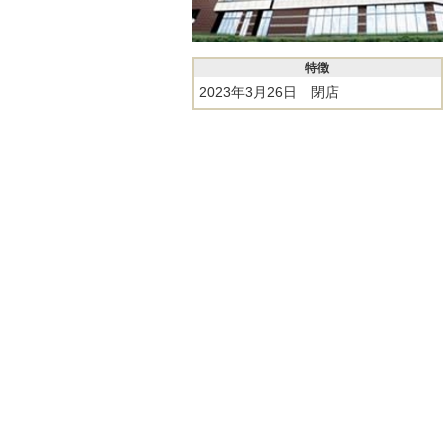
特徴
2023年3月26日 閉店