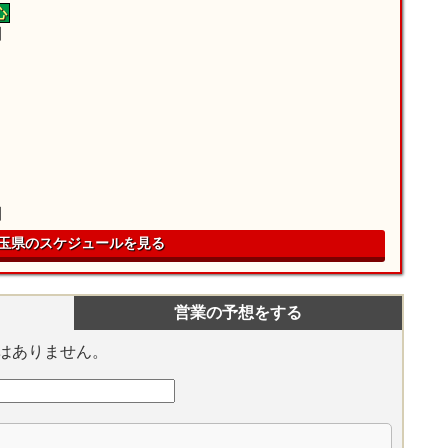
心
】
】
玉県のスケジュールを見る
営業の予想をする
はありません。