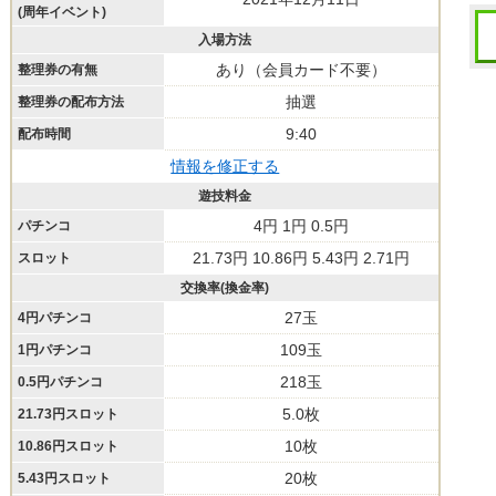
(周年イベント)
入場方法
あり（会員カード不要）
整理券の有無
抽選
整理券の配布方法
9:40
配布時間
情報を修正する
遊技料金
4円 1円 0.5円
パチンコ
21.73円 10.86円 5.43円 2.71円
スロット
交換率(換金率)
27玉
4円パチンコ
109玉
1円パチンコ
218玉
0.5円パチンコ
5.0枚
21.73円スロット
10枚
10.86円スロット
20枚
5.43円スロット