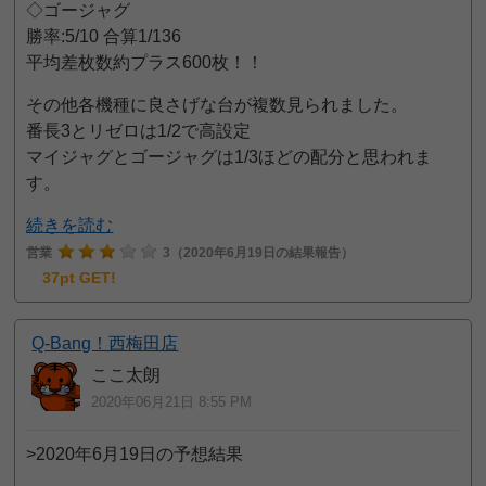
◇ゴージャグ
勝率:5/10 合算1/136
平均差枚数約プラス600枚！！
その他各機種に良さげな台が複数見られました。
番長3とリゼロは1/2で高設定
マイジャグとゴージャグは1/3ほどの配分と思われま
す。
続きを読む
営業
3
（2020年6月19日の結果報告）
37pt GET!
Q-Bang！西梅田店
ここ太朗
2020年06月21日 8:55 PM
>2020年6月19日の予想結果