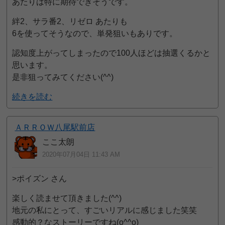
あたりは特に期待できそうです。
絆2、サラ番2、リゼロ あたりも
6を使ってそうなので、単発狙いもありです。
認知度上がってしまったので100人ほどは抽選くるかと
思います。
是非狙ってみてください(^^)
続きを読む
ＡＲＲＯＷ八尾駅前店
ここ太朗
2020年07月04日 11:43 AM
>ポイズン さん
楽しく読ませて頂きました(^^)
地元の私にとって、すごいリアルに感じました笑笑
感動的？なストーリーですね(o^^o)