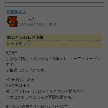
四海樓本店
ここ太朗
2020年08月06日 12:55 AM
2020年8月8日の予想
出玉予想：◯
8月8日
しばらく閉まっていた地下1階のリニューアルオープン
です。
※抽選はコンパスです。
•46枚貸しに変更
•換金率は不明
•貯玉再プレイはしばらくできないと情報あり
※ガセかもしれませんが軍団対策かも？
8月4日が過去見ない回収だったので