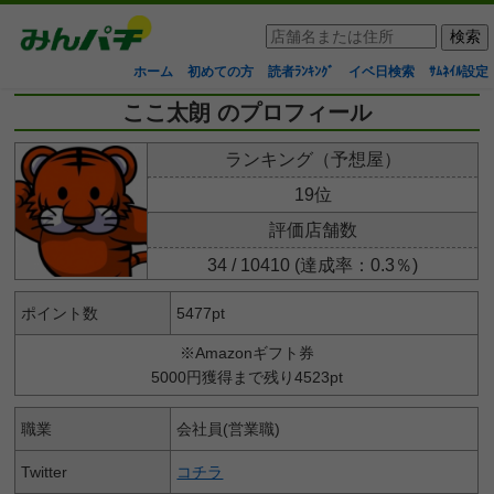
ホーム
初めての方
読者ﾗﾝｷﾝｸﾞ
イベ日検索
ｻﾑﾈｲﾙ設定
ここ太朗 のプロフィール
ランキング（予想屋）
19位
評価店舗数
34 / 10410 (達成率：0.3％)
ポイント数
5477pt
※Amazonギフト券
5000円獲得まで残り4523pt
職業
会社員(営業職)
Twitter
コチラ