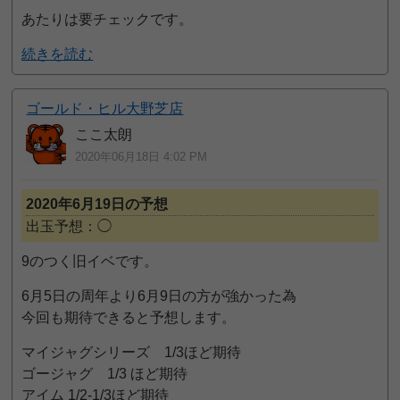
あたりは要チェックです。
続きを読む
ゴールド・ヒル大野芝店
ここ太朗
2020年06月18日 4:02 PM
2020年6月19日の予想
出玉予想：◯
9のつく旧イベです。
6月5日の周年より6月9日の方が強かった為
今回も期待できると予想します。
マイジャグシリーズ 1/3ほど期待
ゴージャグ 1/3 ほど期待
アイム 1/2-1/3ほど期待