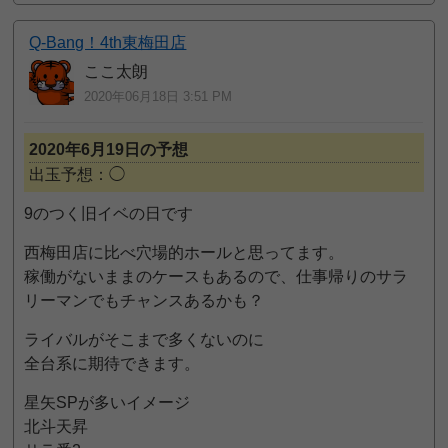
Q-Bang！4th東梅田店
ここ太朗
2020年06月18日 3:51 PM
2020年6月19日の予想
出玉予想：◯
9のつく旧イベの日です
西梅田店に比べ穴場的ホールと思ってます。
稼働がないままのケースもあるので、仕事帰りのサラ
リーマンでもチャンスあるかも？
ライバルがそこまで多くないのに
全台系に期待できます。
星矢SPが多いイメージ
北斗天昇