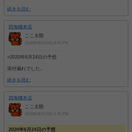
続きを読む
四海樓本店
ここ太朗
2020年06月23日 8:31 PM
>2020年6月24日の予想
添付漏れでした。
続きを読む
四海樓本店
ここ太朗
2020年06月23日 6:35 PM
2020年6月24日の予想