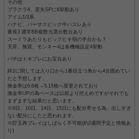
その他
ブラクラ4、星矢SPに6挙動あり
アイム1/3系
ハナビ、バーサスビック中ハズレあり
番長3 通常BB複数当選台数台あり
スーミラあたりもビックヒキ弱の半台かも？
天昇、無双、モンキー4は各機種設定4挙動
パチはトキプレにお宝台あり
絆2に関しては入り口から1番目立つ角から4台固めてい
たと予想します。
換金率は6.6枚→5.15枚へ変更されており
換金率UPの為ベースは以前より控えめですがそれでも
まずますな結果だと思います。
※9日、10日、14日、15日にも配分寄せる為、出しすぎ
ない配分にしたと思われます。
※貯玉再プレイはしばらく不可能(約2週間予定と情報あ
り)