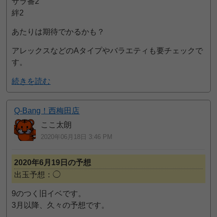
サラ番2
絆2
あたりは期待でかるかも？
アレックスなどのAタイプやバラエティも要チェックで
す。
続きを読む
Q-Bang！西梅田店
ここ太朗
2020年06月18日 3:46 PM
2020年6月19日の予想
出玉予想：◯
9のつく旧イベです。
3月以降、久々の予想です。