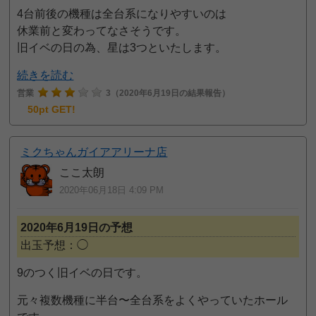
4台前後の機種は全台系になりやすいのは
休業前と変わってなさそうです。
旧イベの日の為、星は3つといたします。
続きを読む
営業
3
（2020年6月19日の結果報告）
50pt GET!
ミクちゃんガイアアリーナ店
ここ太朗
2020年06月18日 4:09 PM
2020年6月19日の予想
出玉予想：◯
9のつく旧イベの日です。
元々複数機種に半台〜全台系をよくやっていたホール