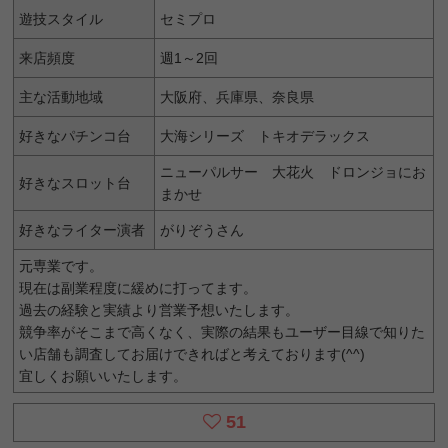
遊技スタイル
セミプロ
来店頻度
週1～2回
主な活動地域
大阪府、兵庫県、奈良県
好きなパチンコ台
大海シリーズ トキオデラックス
ニューパルサー 大花火 ドロンジョにお
好きなスロット台
まかせ
好きなライター演者
がりぞうさん
元専業です。
現在は副業程度に緩めに打ってます。
過去の経験と実績より営業予想いたします。
競争率がそこまで高くなく、実際の結果もユーザー目線で知りた
い店舗も調査してお届けできればと考えております(^^)
宜しくお願いいたします。
51