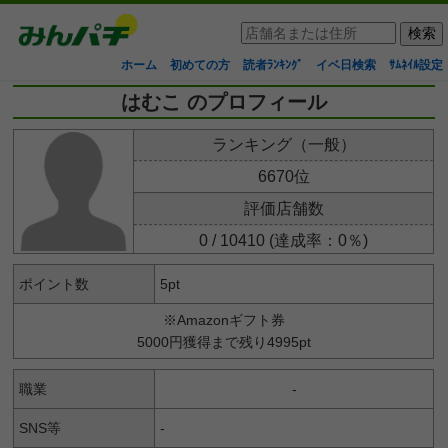
ホーム
初めての方
読者ﾗﾝｷﾝｸﾞ
イベ日検索
ｻﾑﾈｲﾙ設定
はむこ のプロフィール
ランキング（一般）
6670位
評価店舗数
0 / 10410 (達成率：0％)
ポイント数
5pt
※Amazonギフト券
5000円獲得まで残り4995pt
職業
-
SNS等
-