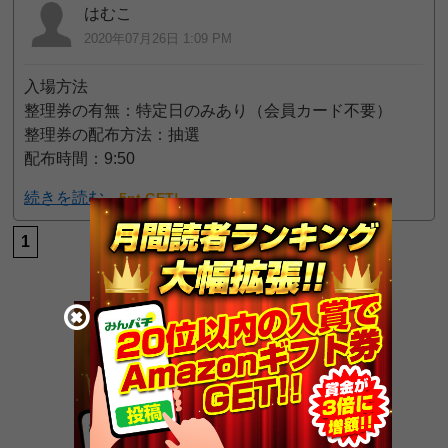
はむこ
2020年07月26日 1:09 PM
入場方法
整理券の有無：特定日のみあり（会員カード不要）
整理券の配布方法：抽選
配布時間：9:50
続きを読む
5pt GET!
1