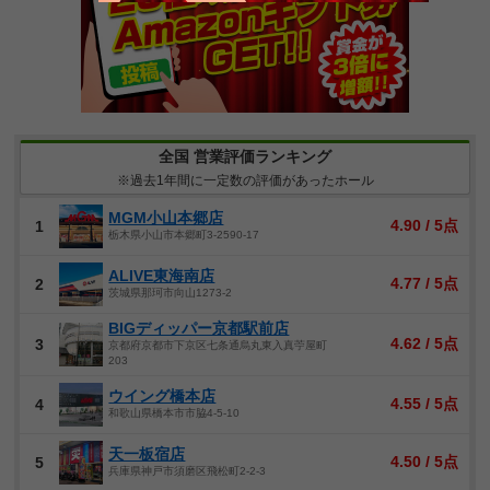
全国 営業評価ランキング
※過去1年間に一定数の評価があったホール
MGM小山本郷店
4.90 / 5点
1
栃木県小山市本郷町3-2590-17
ALIVE東海南店
4.77 / 5点
2
茨城県那珂市向山1273-2
BIGディッパー京都駅前店
4.62 / 5点
3
京都府京都市下京区七条通烏丸東入真苧屋町
203
ウイング橋本店
4.55 / 5点
4
和歌山県橋本市市脇4-5-10
天一板宿店
4.50 / 5点
5
兵庫県神戸市須磨区飛松町2-2-3