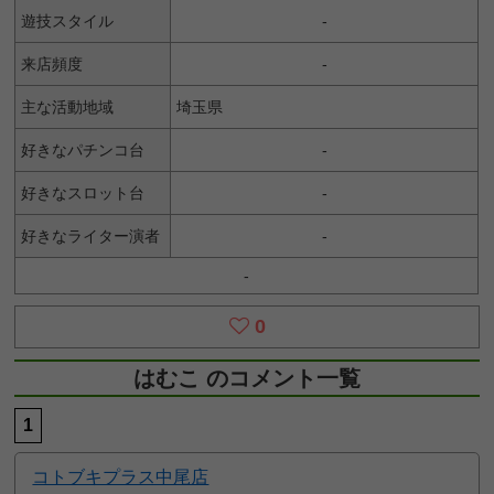
遊技スタイル
-
来店頻度
-
主な活動地域
埼玉県
好きなパチンコ台
-
好きなスロット台
-
好きなライター演者
-
-
0
はむこ のコメント一覧
1
コトブキプラス中尾店