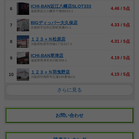
ICHI-BAN近江八幡店SLOT333
4.46 / 5点
6
滋賀県近江八幡市千僧供622-1
BIGディッパー大久保店
4.33 / 5点
7
京都府宇治市広野町西裏91-1
１２３＋Ｎ松原店
4.31 / 5点
8
大阪府松原市丹南1丁目317-1
ICHI-BAN草津店
4.19 / 5点
9
滋賀県草津市木川町306-1
１２３＋Ｎ羽曳野店
4.15 / 5点
10
大阪府羽曳野市広瀬186番地の1
さらに見る
お問い合わせ