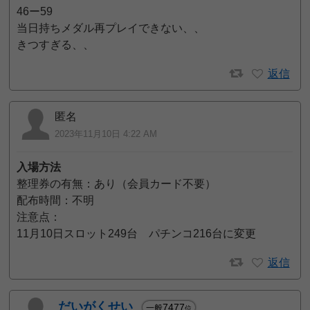
46ー59
当日持ちメダル再プレイできない、、
きつすぎる、、
返信
匿名
2023年11月10日 4:22 AM
入場方法
整理券の有無：あり（会員カード不要）
配布時間：不明
注意点：
11月10日スロット249台 パチンコ216台に変更
返信
だいがくせい
7477
一般
位