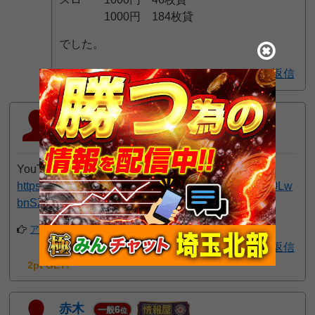
1000円 184枚貸
でした。
返信
赤木
6
一般
位
2022年8月27日 2:34 PM
YouTube
https://youtube.com/channel/UCHQtn09yW265BPp0Lw
bnSZQ
アプリでフォローする
返信
2pt GET!
赤木
6
一般
位