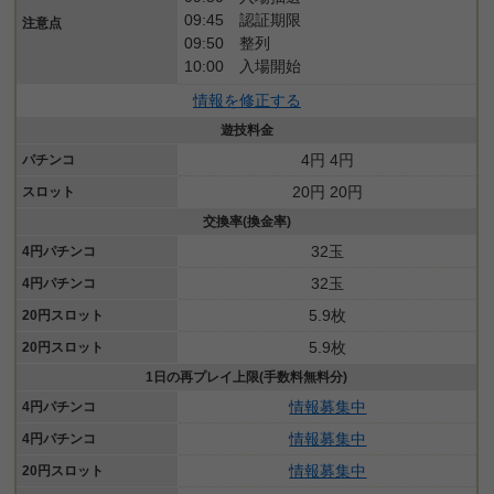
09:45 認証期限
注意点
09:50 整列
10:00 入場開始
情報を修正する
遊技料金
4円 4円
パチンコ
20円 20円
スロット
交換率(換金率)
32玉
4円パチンコ
32玉
4円パチンコ
5.9枚
20円スロット
5.9枚
20円スロット
1日の再プレイ上限(手数料無料分)
情報募集中
4円パチンコ
情報募集中
4円パチンコ
情報募集中
20円スロット