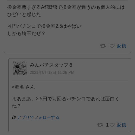
換金率悪すぎるA館B館で換金率が違うのも個人的には
ひどいと感じた
４円パチンコで換金率2.5はやばい
しかも埼玉だぜ？
返信
みんパチスタッフ８
2021年8月12日 11:29 PM
>匿名 さん
まあまあ、2.5円でも回るパチンコであれば面白く
ね？
アプリでフォローする
1
返信