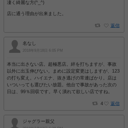
凄く綺麗な方(^_^)
店に通う理由が出来ました。
返信
名なし
2018年9月18日 6:05 PM
本当に出さない店。超極悪店。絆を打ちますが、事故
以外に出玉伸びない。まめに設定変更はしますが、123
の打ち変え。ハイエナ、抜き逃げの常連ばかり。店は
いついっても選びたい放題。他台で事故があった次の
日は、99％回収です。早く潰れて欲しい店ですね。
4
返信
ジャグラー親父