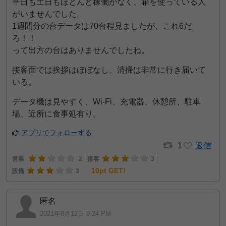
平日も土日もほとんど稼働がなく、箱を使っている人
がいませんでした。
1週間分の台データは70台程見ましたが、これ6だ
ろ！！
って出方の台はありませんでしたね。
接客面では挨拶はほぼなし、清掃は非常に行き届いて
いる。
データ機は見やすく、Wi-Fi、充電器、休憩所、駐車
場、近所に食事処有り。
アプリでフォローする
1
返信
営業
2
接客
3
10pt GET!
設備
3
匿名
2021年8月12日 9:24 PM