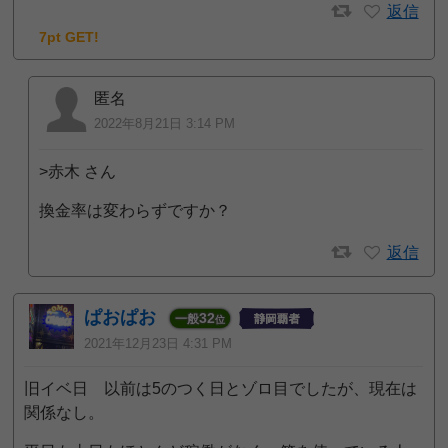
返信
7pt GET!
匿名
2022年8月21日 3:14 PM
>赤木 さん
換金率は変わらずですか？
返信
ぱおぱお
32
一般
位
2021年12月23日 4:31 PM
旧イベ日 以前は5のつく日とゾロ目でしたが、現在は
関係なし。