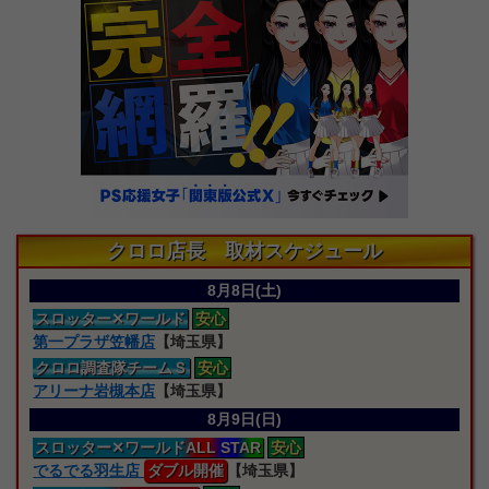
クロロ店長 取材スケジュール
8月8日(土)
スロッター
✕ワールド
安心
第一プラザ笠幡店
【埼玉県】
クロロ
調査隊
チームＳ
安心
アリーナ岩槻本店
【埼玉県】
8月9日(日)
スロッター
✕ワールドALL STAR
安心
でるでる羽生店
ダブル開催
【埼玉県】