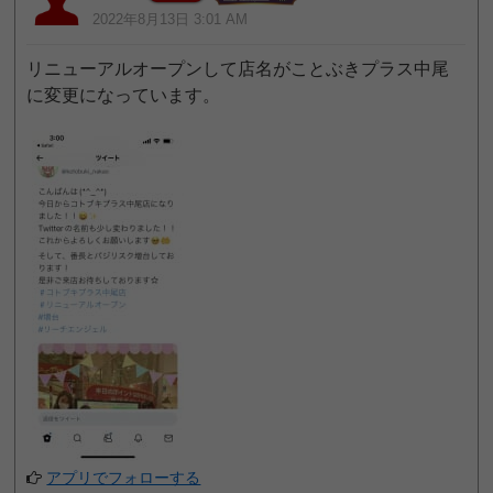
2022年8月13日 3:01 AM
リニューアルオープンして店名がことぶきプラス中尾
に変更になっています。
アプリでフォローする