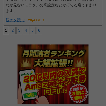
なか見ないミラクルの高設定などが打てる店でもあり
ます。
続きを読む
28pt GET!
1
2
3
4
5
6