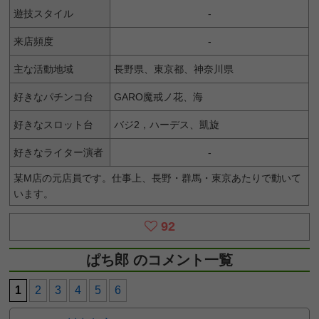
遊技スタイル
-
来店頻度
-
主な活動地域
長野県、東京都、神奈川県
好きなパチンコ台
GARO魔戒ノ花、海
好きなスロット台
バジ2，ハーデス、凱旋
好きなライター演者
-
某M店の元店員です。仕事上、長野・群馬・東京あたりで動いて
います。
92
ぱち郎 のコメント一覧
1
2
3
4
5
6