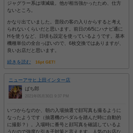
ジャグラー系は壊滅級。他が相当強かったため、仕方
ないところ。
かなり出ていました。普段の客の入りからすると考え
られないくらいだと思います。前日の6/5にハナビ通に
Hを使うなど、日頃も設定を使っているようです。基本
機種単位の全台っぽいので、6枚交換ではありますが、
良いお店だと思います。
続きを読む
16pt GET!
ニューアサヒ上田インター店
ぱち郎
2021年05月30日 9:37 PM
いつからなのか、朝の入場抽選で顔写真も撮るように
なったようです（抽選機のペダルを踏んだ時に自動的
に撮影？）。入場時に番号と顔写真を確認しているよ
うなので強度な引き子対策と言えます。人気のお店な