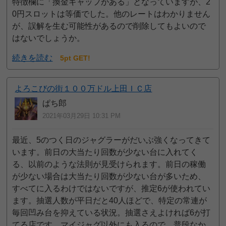
特徴欄に「換金ギャップがある」となっていますが、2
0円スロットは等価でした。他のレートはわかりません
が、誤解を生む可能性があるので削除してもよいので
はないでしょうか。
続きを読む
5pt GET!
よろこびの街１００万ドル上田ＩＣ店
ぱち郎
2021年03月29日 10:31 PM
最近、5のつく日のジャグラーがだいぶ強くなってきて
います。前日の大当たり回数が少ない台に入れてく
る、以前のような法則が見受けられます。前日の稼働
が少ない場合は大当たり回数が少ない台が多いため、
すべてに入るわけではないですが、推定6が使われてい
ます。抽選人数が平日だと40人ほどで、特定の常連が
毎回凹み台を抑えている状況。抽選さえよければ6が打
てる店です。マイジャグ以外にも入るので、普段なか