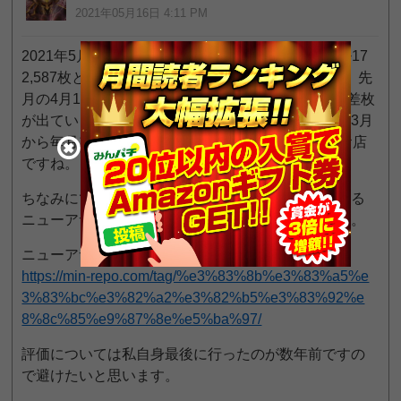
2021年05月16日 4:11 PM
2021年5月15日（旧イベ日：5のつく日）に総差枚+17
2,587枚という驚異的な数字をたたき出しています。先
月の4月15日が周年だったようで、そこでも十分な差枚
が出ていましたが、さらにその上をいっています。3月
から毎月15日が強いようなので今後も注目したいお店
ですね。
ちなみにですが、グループで旗艦店と位置付けている
ニューアサヒ青木島店よりもはるかに出しています。
ニューアサヒ茅野店：みんレポ
https://min-repo.com/tag/%e3%83%8b%e3%83%a5%e
3%83%bc%e3%82%a2%e3%82%b5%e3%83%92%e
8%8c%85%e9%87%8e%e5%ba%97/
評価については私自身最後に行ったのが数年前ですの
で避けたいと思います。