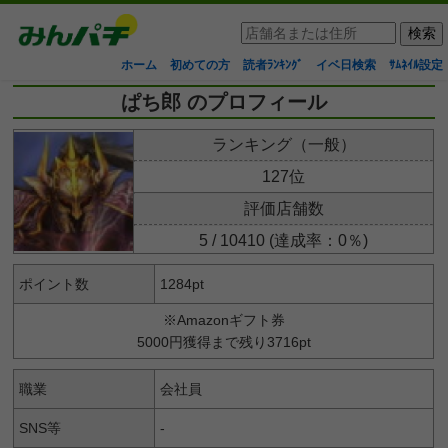
ホーム
初めての方
読者ﾗﾝｷﾝｸﾞ
イベ日検索
ｻﾑﾈｲﾙ設定
ぱち郎 のプロフィール
ランキング（一般）
127位
評価店舗数
5 / 10410 (達成率：0％)
ポイント数
1284pt
※Amazonギフト券
5000円獲得まで残り3716pt
職業
会社員
SNS等
-