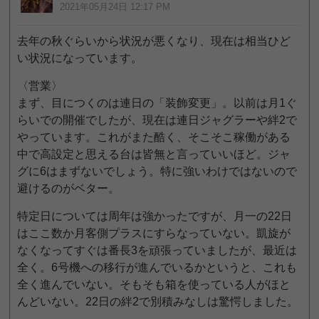
2021年05月24日 12:17 PM
去年の秋ぐらいから状況が悪くなり、現在は相当ひど
い状況になっています。
〈営業〉
まず、目につくのは連日の「装飾変更」。以前は月1ぐ
らいでの開催でしたが、現在は連日ジャグラーや絆2で
やっています。これがまた酷く、そこそこ稼働がある
中で高設定と思える台は皆無と言っていいほど。ジャ
グに6はまずないでしょう。特に強いわけではないので
避けるのがベター。
特定日については周年は強かったですが、月一の22日
はここ数か月客側プラスにすらなっていない。凱旋が
なくなってすぐは番長3を頑張っていましたが、最近は
全く。6号機への移行が進んでいるかというと、これも
全く進んでいない。そもそも箱を使っている人がほと
んどいない。22日の絆2で別積みなしは驚愕しました。