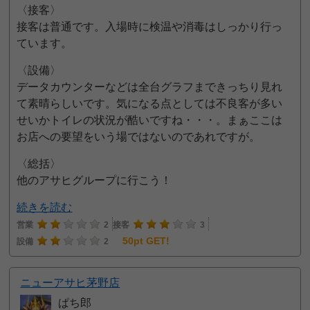
〈接客〉
接客は普通です。入場時に検温や消毒はしっかり行っ
ています。
〈設備〉
データカウンターなどは全台グラフまできっちり見れ
て素晴らしいです。気になる点としては不良客が多い
せいかトイレの状況が酷いですね・・・。まぁここは
お店への要望をいう場ではないのであれですが。
〈総括〉
他のアサヒグループに行こう！
続きを読む
営業
2
接客
3
50pt GET!
設備
2
ニューアサヒ茅野店
ぱち郎