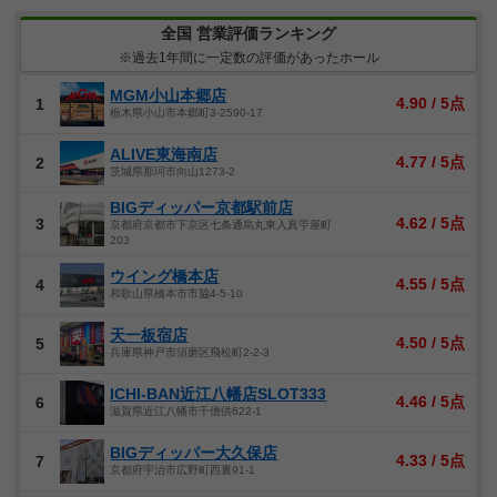
全国 営業評価ランキング
※過去1年間に一定数の評価があったホール
MGM小山本郷店
4.90 / 5点
1
栃木県小山市本郷町3-2590-17
ALIVE東海南店
4.77 / 5点
2
茨城県那珂市向山1273-2
BIGディッパー京都駅前店
4.62 / 5点
3
京都府京都市下京区七条通烏丸東入真苧屋町
203
ウイング橋本店
4.55 / 5点
4
和歌山県橋本市市脇4-5-10
天一板宿店
4.50 / 5点
5
兵庫県神戸市須磨区飛松町2-2-3
ICHI-BAN近江八幡店SLOT333
4.46 / 5点
6
滋賀県近江八幡市千僧供622-1
BIGディッパー大久保店
4.33 / 5点
7
京都府宇治市広野町西裏91-1