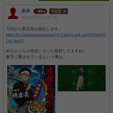
赤木
6
一般
位
2026年7月15日 9:48 PM
7/16から新店長が就任します。
https://x.com/ginseisamurai?s=21&t=Lsu4–aVf1PZwHQ
QvCbezQ
めちゃくちゃ気合い入った格好してますね！
数字に囲まれているという事は、、