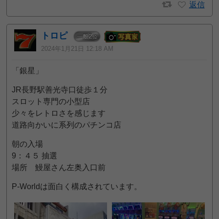
返信
トロピ
2
一般
位
2024年1月21日 12:18 AM
「銀星」
JR長野駅善光寺口徒歩１分
スロット専門の小型店
少々をレトロさを感じます
道路向かいに系列のパチンコ店
朝の入場
9：４５ 抽選
場所 鰻屋さん左奥入口前
P-Worldは面白く構成されています。