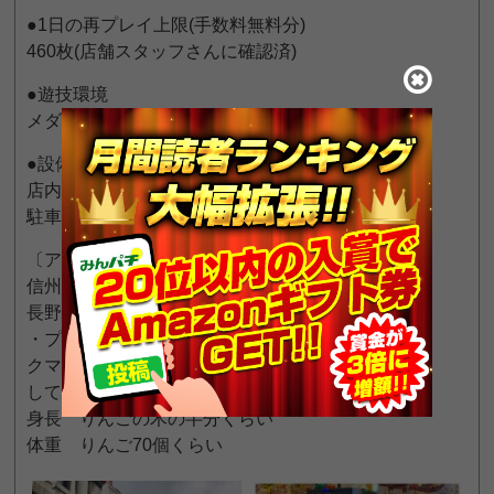
●1日の再プレイ上限(手数料無料分)
460枚(店舗スタッフさんに確認済)
●遊技環境
メダル機は箱､大型液晶表示機､仕切り無し
●設備
店内はカーペット敷
駐車場は無さそうです。
〔アルクマ〕
信州(長野県)の観光PRキャラクター
長野駅ビルに撮影スポットがあります。
・プロフィール
クマなのに寒がりで頭にかぶりものを
しているのが特徴だそうです。
身長 りんごの木の半分くらい
体重 りんご70個くらい