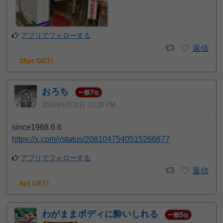
アプリでフォローする
返信
35pt GET!
おろち
7
一般
位
2026年5月31日 10:28 PM
since1968.6.6
https://x.com/i/status/2061047540515266677
アプリでフォローする
返信
8pt GET!
わがままボディに酔いしれる
5
一般
位