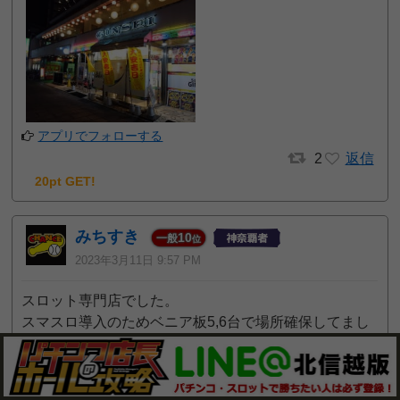
アプリでフォローする
2
返信
20pt GET!
みちすき
10
一般
位
2023年3月11日 9:57 PM
スロット専門店でした。
スマスロ導入のためベニア板5,6台で場所確保してまし
た。
流石に3月10日夜来店時はこれといった特定日でもなく
お客様も2,3割程度でした。周りに競合もない感じでし