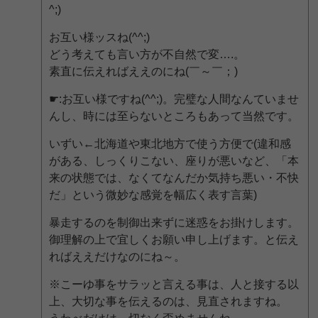
^;)ゞ
お互い様ッスね(^^;)
どう考えても言い方が不自然で変….。
素直に伝えればええのにね(￣～￣；)
☛:お互い様ですね(^^;)。完璧な人間なんていませ
んし、時には至らないところもあって当然です。
いずい←北海道や東北地方で使う方便で(違和感
がある、しっくりこない、座りが悪いなど、「本
来の状態では、なくてなんだか気持ち悪い・不快
だ」という微妙な感覚を幅広く表す言葉)
暴走するのを制御出来ずに迷惑をお掛けします。
御理解の上で宜しくお願い申し上げます。と伝え
ればええだけなのにね～。
※こーゆ事をサラッと言える事は、人と接する以
上、大切な事を伝えるのは、見直されますね。