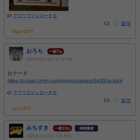
アプリでフォローする
返信
45pt GET!
おろち
7
一般
位
2023年8月11日 11:56 PM
台データ
https://p-town.dmm.com/shops/nagano/5440/jackpot
アプリでフォローする
返信
4pt GET!
みちすき
10
一般
位
2023年3月13日 7:35 PM