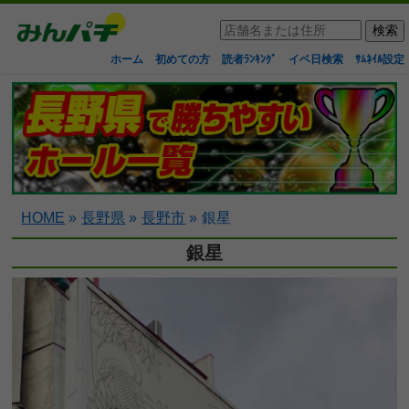
ホーム
初めての方
読者ﾗﾝｷﾝｸﾞ
イベ日検索
ｻﾑﾈｲﾙ設定
HOME
»
長野県
»
長野市
»
銀星
銀星