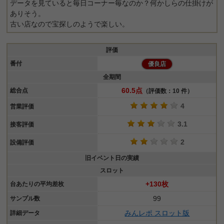
データを見ていると毎日コーナー毎なのか？何かしらの仕掛けが
ありそう。
古い店なので宝探しのようで楽しい。
評価
番付
優良店
全期間
60.5点
総合点
（評価数：10 件）
4
営業評価
3.1
接客評価
2
設備評価
旧イベント日の実績
スロット
+130枚
台あたりの平均差枚
99
サンプル数
みんレポ スロット版
詳細データ