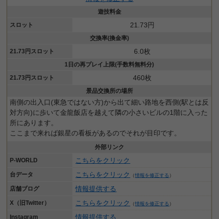
遊技料金
21.73円
スロット
交換率(換金率)
6.0枚
21.73円スロット
1日の再プレイ上限(手数料無料分)
460枚
21.73円スロット
景品交換所の場所
南側の出入口(東急ではない方)から出て細い路地を西側(駅とは反
対方向)に歩いて金龍飯店を越えて隣の小さいビルの1階に入った
所にあります。
ここまで来れば銀星の看板があるのでそれが目印です。
外部リンク
こちらをクリック
P-WORLD
こちらをクリック
台データ
（
情報を修正する
）
情報提供する
店舗ブログ
こちらをクリック
X（旧Twitter）
（
情報を修正する
）
情報提供する
Instagram