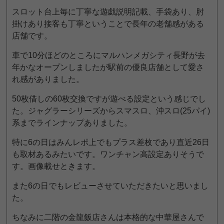
スロット台上毎に丁寧な遊戯説明記載、手袋あり、肘
掛けあり接客も丁寧ということで長年の老舗感がある
店舗です。
車で10分ほどのところにマルハンメガシティ長野が去
年かなオープンしましたが駅前の優良店舗として愛さ
れ感がありました。
50枚借しの60枚交換ですが遊べる設定という感じでし
た。ジャグラーシリーズからスマスロ、沖スロ(25パイ)
系までラインナップありました。
特に6の日はみんレポ上でもプラス差枚であり直近26日
も取材あるみたいです。ワンチャン高設定ありそうで
す。画像載せときます。
また6の日でもレビューさせていただきたいと思いまし
た。
ちなみに二階の金龍飯店さんは本格的な中華屋さんで