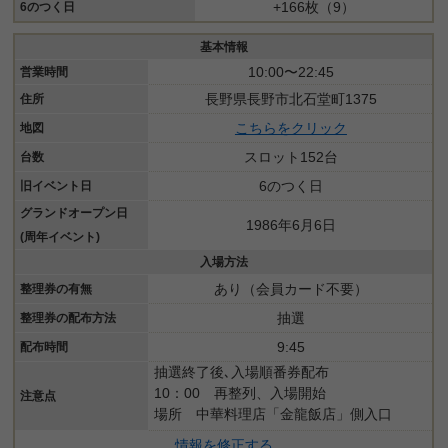
+166枚（9）
6のつく日
基本情報
10:00〜22:45
営業時間
長野県長野市北石堂町1375
住所
こちらをクリック
地図
スロット152台
台数
6のつく日
旧イベント日
グランドオープン日
1986年6月6日
(周年イベント)
入場方法
あり（会員カード不要）
整理券の有無
抽選
整理券の配布方法
9:45
配布時間
抽選終了後､入場順番券配布
10：00 再整列、入場開始
注意点
場所 中華料理店「金龍飯店」側入口
情報を修正する