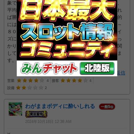
象で、大当たり回数も日によって違いはありますが、
平均２０回位です。ある程度釘を見て、回る台で粘れ
ば勝てます（あくまでもイチパチレベルで）。具体的
にはメインのアグネスは、１，０００円あたり７０～
８０回辺り回る台が多いです。縦の比較で、へそサイ
ズにメリハリがあり、全台かは不明ですが、毎日しっ
かり調整しているようです。他の店よりも「海」に関
してのみですが、イチパチの利益率は低めと推測しま
す。
返信
営業
4
接客
4
設備
2
わがままボディに酔いしれる
5
一般
位
2024年10月18日 12:38 AM