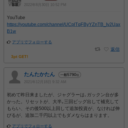
2022年8月30日 10:52 PM
YouTube
https://youtube.com/channel/UCplTqFByYZnTB_Iv2Uax
B1w
アプリでフォローする
返信
3pt GET!
たんたかたん
5790
一般
位
2021年12月18日 9:32 AM
初めて昨日来ましたが、ジャグラーは､ガックン台が多
かった。リセットが、大半｡三回ビッグ出して補充して
もらい、その後500以上回して追加投資が、なければ伸
びるが、追加二千円以上でもダメならはまります。
アプリでフォローする