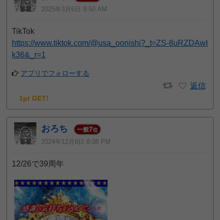
2025年3月6日 9:50 AM
TikTok
https://www.tiktok.com/@usa_oonishi?_t=ZS-8uRZDAwI
k36&_r=1
アプリでフォローする
返信
1pt GET!
おろち
7
一般
位
2024年12月8日 8:08 PM
12/26で39周年