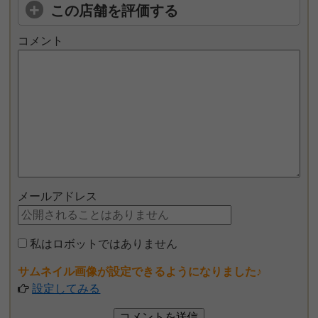
この店舗を評価する
コメント
メールアドレス
私はロボットではありません
サムネイル画像が設定できるようになりました♪
設定してみる