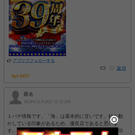
アプリでフォローする
返信
8pt GET!
匿名
2024年11月16日 12:31 AM
１パチ情報です。「海」は基本的に甘いです。釘を動
かしている印象があるため、優良店であると思いま
す。釘を見ず同一台にしがみつく常連年寄りが多い印