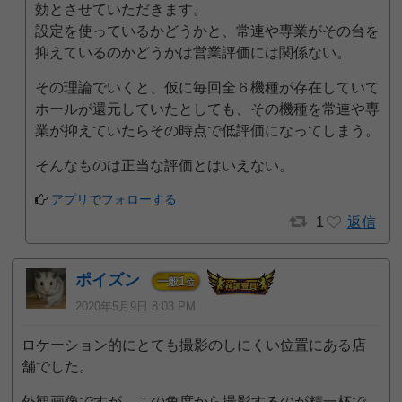
効とさせていただきます。
設定を使っているかどうかと、常連や専業がその台を
抑えているのかどうかは営業評価には関係ない。
その理論でいくと、仮に毎回全６機種が存在していて
ホールが還元していたとしても、その機種を常連や専
業が抑えていたらその時点で低評価になってしまう。
そんなものは正当な評価とはいえない。
アプリでフォローする
1
返信
ポイズン
1
一般
位
2020年5月9日 8:03 PM
ロケーション的にとても撮影のしにくい位置にある店
舗でした。
外観画像ですが、この角度から撮影するのが精一杯で