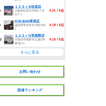
91-1
１２３＋Ｎ松原店
4.31 / 5点
8
大阪府松原市丹南1丁目
317-1
ICHI-BAN草津店
4.19 / 5点
9
滋賀県草津市木川町306-
1
１２３＋Ｎ羽曳野店
4.15 / 5点
0
大阪府羽曳野市広瀬186
番地の1
さらに見る
お問い合わせ
読者ランキング