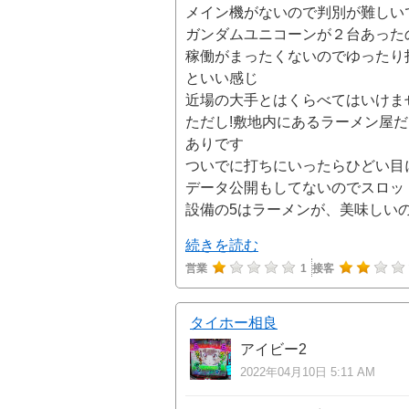
メイン機がないので判別が難しい
ガンダムユニコーンが２台あった
稼働がまったくないのでゆったり
といい感じ
近場の大手とはくらべてはいけま
ただし!敷地内にあるラーメン屋
ありです
ついでに打ちにいったらひどい目
データ公開もしてないのでスロッ
設備の5はラーメンが、美味しいの
続きを読む
営業
1
接客
タイホー相良
アイビー2
2022年04月10日 5:11 AM