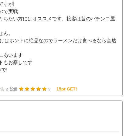
ですが!
ので実戦
打ちたい方にはオススメです。接客は昔のパチンコ屋
せん。
だけはホントに絶品なのでラーメンだけ食べるなら全然
にあいます
トもお察しです
で!
15pt GET!
2
設備
5