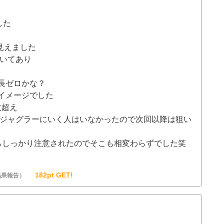
した
見えました
かいてあり
長ゼロかな？
イメージでした
枚超え
朝ジャグラーにいく人はいなかったので次回以降は狙い
らしっかり注意されたのでそこも相変わらずでした笑
182pt GET!
結果報告）