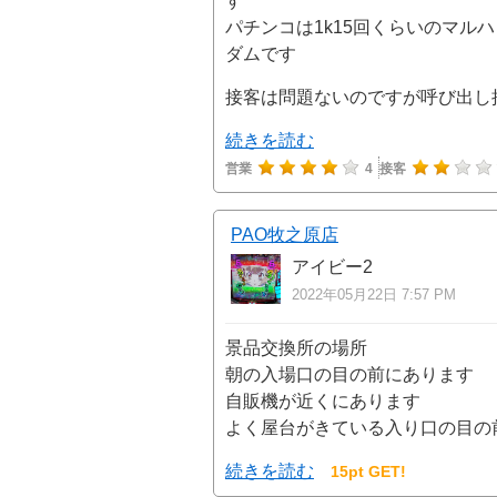
す
パチンコは1k15回くらいのマル
ダムです
接客は問題ないのですが呼び出し
続きを読む
営業
4
接客
PAO牧之原店
アイビー2
2022年05月22日 7:57 PM
景品交換所の場所
朝の入場口の目の前にあります
自販機が近くにあります
よく屋台がきている入り口の目の
続きを読む
15pt GET!