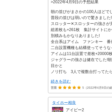
>2022年4月9日の予想結果
朝の並びがまさかの100人ほどで
普段の並びは弱いので驚きました!
スロッター✕スロッターの強さが
総差枚も+261枚 集計サイトに
別積みもかなりありました!
全台系はアイム ファンキー 番
二台設置機種も結構使ってそうな
アイムは11台設置で差枚+20000
ジャグラーの強さは健在でした!
目かと
ノリ打ち 3人で複数台打ってた
続きを読む
営業
5
（2022年4月9日の
タイホー相良
アイビー2