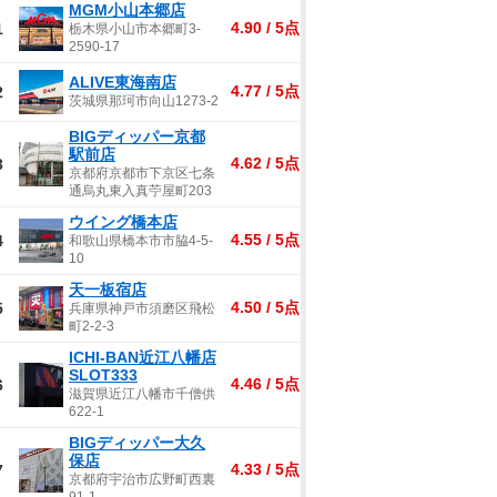
MGM小山本郷店
4.90 / 5点
1
栃木県小山市本郷町3-
2590-17
ALIVE東海南店
4.77 / 5点
2
茨城県那珂市向山1273-2
BIGディッパー京都
駅前店
4.62 / 5点
3
京都府京都市下京区七条
通烏丸東入真苧屋町203
ウイング橋本店
4.55 / 5点
4
和歌山県橋本市市脇4-5-
10
天一板宿店
4.50 / 5点
5
兵庫県神戸市須磨区飛松
町2-2-3
ICHI-BAN近江八幡店
SLOT333
4.46 / 5点
6
滋賀県近江八幡市千僧供
622-1
BIGディッパー大久
保店
4.33 / 5点
7
京都府宇治市広野町西裏