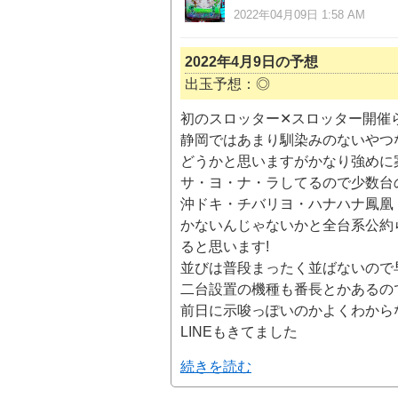
2022年04月09日 1:58 AM
2022年4月9日の予想
出玉予想：◎
初のスロッター✕スロッター開催
静岡ではあまり馴染みのないやつ
どうかと思いますがかなり強めに
サ・ヨ・ナ・ラしてるので少数台
沖ドキ・チバリヨ・ハナハナ鳳凰
かないんじゃないかと全台系公約
ると思います!
並びは普段まったく並ばないので
二台設置の機種も番長とかあるの
前日に示唆っぽいのかよくわから
LINEもきてました
続きを読む