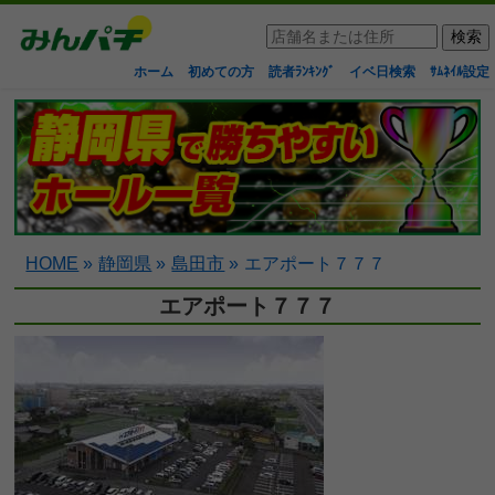
ホーム
初めての方
読者ﾗﾝｷﾝｸﾞ
イベ日検索
ｻﾑﾈｲﾙ設定
HOME
»
静岡県
»
島田市
»
エアポート７７７
エアポート７７７