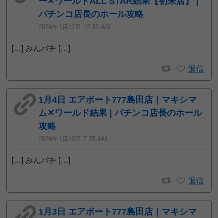
ー✕ワールドALL STAR結果【初来店】 |
パチンコ店長のホール攻略
2026年1月12日 12:35 AM
[…] みんパチ […]
返信
1月4日 エアポート777島田店｜マキシマ
ム✕ワールド結果 | パチンコ店長のホール
攻略
2026年1月10日 7:25 AM
[…] みんパチ […]
返信
1月3日 エアポート777島田店｜マキシマ