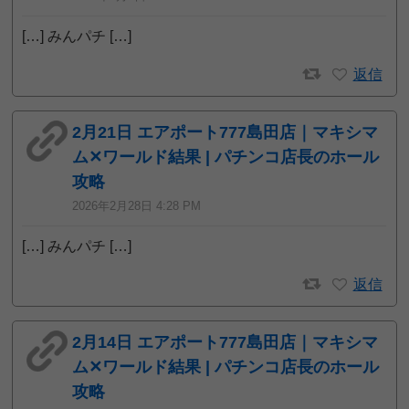
[…] みんパチ […]
返信
2月21日 エアポート777島田店｜マキシマ
ム✕ワールド結果 | パチンコ店長のホール
攻略
2026年2月28日 4:28 PM
[…] みんパチ […]
返信
2月14日 エアポート777島田店｜マキシマ
ム✕ワールド結果 | パチンコ店長のホール
攻略