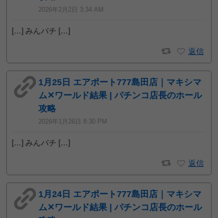
2026年2月2日 3:34 AM
[…] みんパチ […]
返信
1月25日 エアポート777島田店｜マキシマ
ム✕ワールド結果 | パチンコ店長のホール
攻略
2026年1月26日 8:30 PM
[…] みんパチ […]
返信
1月24日 エアポート777島田店｜マキシマ
ム✕ワールド結果 | パチンコ店長のホール