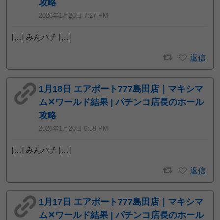
攻略
2026年1月26日 7:27 PM
[…] みんパチ […]
返信
1月18日 エアポート777島田店｜マキシマ
ム✕ワールド結果 | パチンコ店長のホール
攻略
2026年1月20日 6:59 PM
[…] みんパチ […]
返信
1月17日 エアポート777島田店｜マキシマ
ム✕ワールド結果 | パチンコ店長のホール