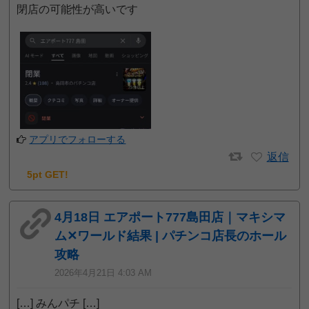
閉店の可能性が高いです
アプリでフォローする
返信
5pt GET!
4月18日 エアポート777島田店｜マキシマ
ム✕ワールド結果 | パチンコ店長のホール
攻略
2026年4月21日 4:03 AM
[…] みんパチ […]