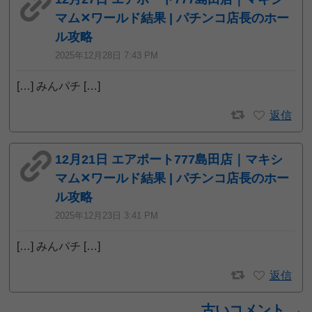
マム✕ワールド結果 | パチンコ店長のホー
ル攻略
2025年12月28日 7:43 PM
[…] みんパチ […]
返信
12月21日 エアポート777島田店｜マキシ
マム✕ワールド結果 | パチンコ店長のホー
ル攻略
2025年12月23日 3:41 PM
[…] みんパチ […]
返信
古いコメント →