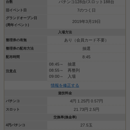
パチンコ128台/スロット188台
台数
7のつく日
旧イベント日
グランドオープン日
2019年3月19日
(周年イベント)
入場方法
あり（会員カード不要）
整理券の有無
抽選
整理券の配布方法
8:45
配布時間
08:45～ 抽選
08:55～ 再整列
注意点
09:00～ 入場
情報を修正する
遊技料金
4円 1.25円 0.57円
パチンコ
21.73円 2.5円
スロット
交換率(換金率)
27.5玉
4円パチンコ