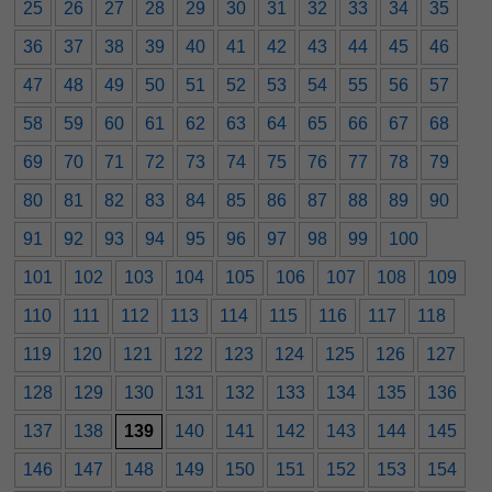
25
26
27
28
29
30
31
32
33
34
35
36
37
38
39
40
41
42
43
44
45
46
47
48
49
50
51
52
53
54
55
56
57
58
59
60
61
62
63
64
65
66
67
68
69
70
71
72
73
74
75
76
77
78
79
80
81
82
83
84
85
86
87
88
89
90
91
92
93
94
95
96
97
98
99
100
101
102
103
104
105
106
107
108
109
110
111
112
113
114
115
116
117
118
119
120
121
122
123
124
125
126
127
128
129
130
131
132
133
134
135
136
137
138
139
140
141
142
143
144
145
146
147
148
149
150
151
152
153
154