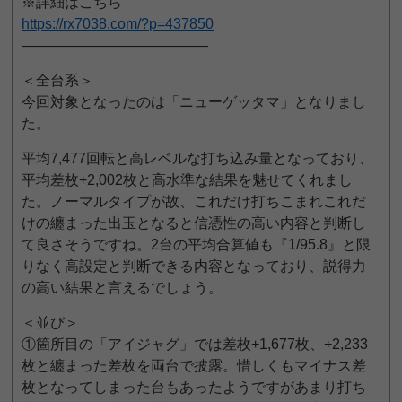
※詳細はこちら
https://rx7038.com/?p=437850
—————————————
＜全台系＞
今回対象となったのは「ニューゲッタマ」となりまし
た。
平均7,477回転と高レベルな打ち込み量となっており、
平均差枚+2,002枚と高水準な結果を魅せてくれまし
た。ノーマルタイプが故、これだけ打ちこまれこれだ
けの纏まった出玉となると信憑性の高い内容と判断し
て良さそうですね。2台の平均合算値も『1/95.8』と限
りなく高設定と判断できる内容となっており、説得力
の高い結果と言えるでしょう。
＜並び＞
①箇所目の「アイジャグ」では差枚+1,677枚、+2,233
枚と纏まった差枚を両台で披露。惜しくもマイナス差
枚となってしまった台もあったようですがあまり打ち