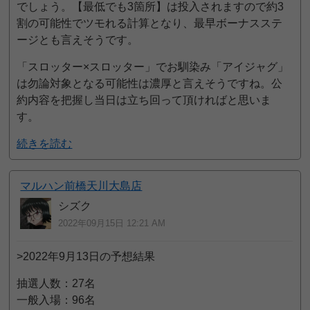
でしょう。【最低でも3箇所】は投入されますので約3
割の可能性でツモれる計算となり、最早ボーナスステ
ージとも言えそうです。
「スロッター×スロッター」でお馴染み「アイジャグ」
は勿論対象となる可能性は濃厚と言えそうですね。公
約内容を把握し当日は立ち回って頂ければと思いま
す。
続きを読む
マルハン前橋天川大島店
シズク
2022年09月15日 12:21 AM
>2022年9月13日の予想結果
抽選人数：27名
一般入場：96名