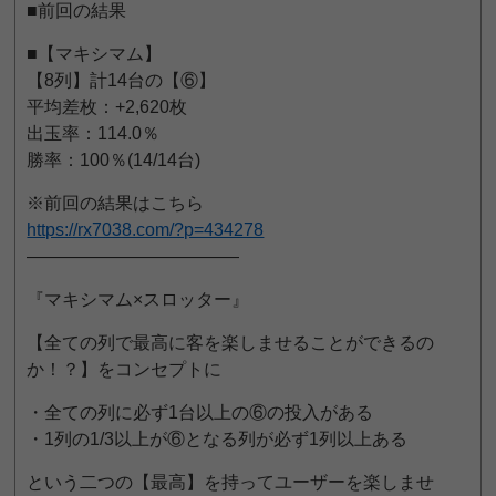
■前回の結果
■【マキシマム】
【8列】計14台の【⑥】
平均差枚：+2,620枚
出玉率：114.0％
勝率：100％(14/14台)
※前回の結果はこちら
https://rx7038.com/?p=434278
————————————
『マキシマム×スロッター』
【全ての列で最高に客を楽しませることができるの
か！？】をコンセプトに
・全ての列に必ず1台以上の⑥の投入がある
・1列の1/3以上が⑥となる列が必ず1列以上ある
という二つの【最高】を持ってユーザーを楽しませ