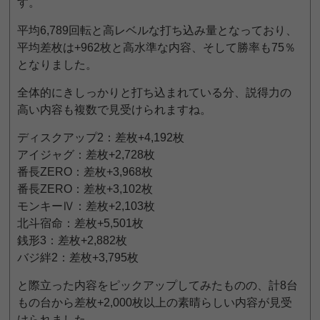
す。
平均6,789回転と高レベルな打ち込み量となっており、
平均差枚は+962枚と高水準な内容、そして勝率も75％
となりました。
全体的にきしっかりと打ち込まれている分、説得力の
高い内容も複数で見受けられますね。
ディスクアップ2：差枚+4,192枚
アイジャグ：差枚+2,728枚
番長ZERO：差枚+3,968枚
番長ZERO：差枚+3,102枚
モンキーⅣ：差枚+2,103枚
北斗宿命：差枚+5,501枚
銭形3：差枚+2,882枚
バジ絆2：差枚+3,795枚
と際立った内容をピックアップしてみたものの、計8台
もの台から差枚+2,000枚以上の素晴らしい内容が見受
けられました。