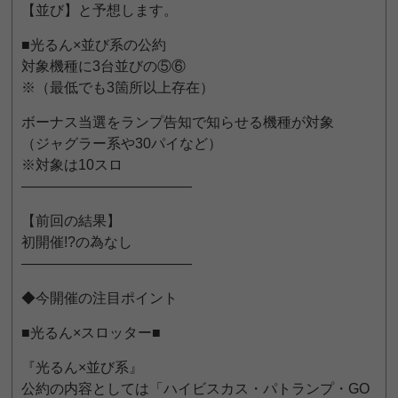
【並び】と予想します。
■光るん×並び系の公約
対象機種に3台並びの⑤⑥
※（最低でも3箇所以上存在）
ボーナス当選をランプ告知で知らせる機種が対象
（ジャグラー系や30パイなど）
※対象は10スロ
————————————
【前回の結果】
初開催!?の為なし
————————————
◆今開催の注目ポイント
■光るん×スロッター■
『光るん×並び系』
公約の内容としては「ハイビスカス・パトランプ・GO