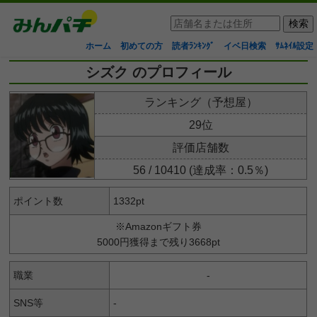
ホーム
初めての方
読者ﾗﾝｷﾝｸﾞ
イベ日検索
ｻﾑﾈｲﾙ設定
シズク のプロフィール
ランキング（予想屋）
29位
評価店舗数
56 / 10410 (達成率：0.5％)
ポイント数
1332pt
※Amazonギフト券
5000円獲得まで残り3668pt
職業
-
SNS等
-