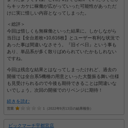
らキッカケに稼働が広がっていった可能性があっただ
けに実に惜しい内容となってしまった。
＜総評＞
今回は惜しくも無稼働といった結果に。しかしながら
当日は【全台差枚+10,616枚】とユーザー有利な状況で
あった事は間違いなさそう。『旧イベ日』という事も
あり、単品系が多く散りばめられていたかもしれない
ですね。
今回は残念な結果とはなってしまったけれど、過去の
開催では全台系5機種の用意といった大盤振る舞い仕様
も見受けられるので今後も期待できることは間違いな
いでしょう。次回の開催でのリベンジに期待！
続きを読む
営業
1
（2022年9月13日の結果報告）
ビックマーチ宇都宮店