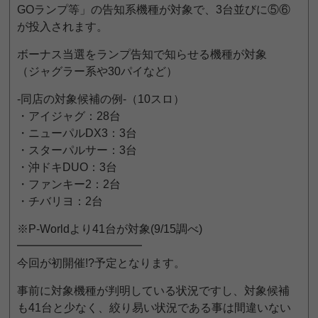
GOランプ等」の告知系機種が対象で、3台並びに⑤⑥
が投入されます。
ボーナス当選をランプ告知で知らせる機種が対象
（ジャグラー系や30パイなど）
-同店の対象候補の例-（10スロ）
・アイジャグ：28台
・ニューパルDX3：3台
・スターパルサー：3台
・沖ドキDUO：3台
・ファンキー2：2台
・チバリヨ：2台
※P-Worldより41台が対象(9/15調べ)
━━━━━━━━━━━
今回が初開催!?予定となります。
事前に対象機種が判明している状況ですし、対象候補
も41台と少なく、絞り易い状況である事は間違いない