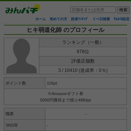
ホーム
初めての方
読者ﾗﾝｷﾝｸﾞ
イベ日検索
ｻﾑﾈｲﾙ設定
ヒキ弱道化師 のプロフィール
ランキング（一般）
978位
評価店舗数
3 / 10410 (達成率：0％)
ポイント数
116pt
※Amazonギフト券
5000円獲得まで残り4884pt
職業
-
SNS等
-