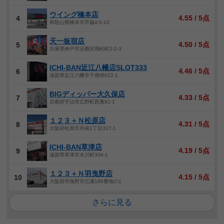
ウイング橋本店
4.55 / 5点
4
和歌山県橋本市市脇4-5-10
天一板宿店
4.50 / 5点
5
兵庫県神戸市須磨区飛松町2-2-3
ICHI-BAN近江八幡店SLOT333
4.46 / 5点
6
滋賀県近江八幡市千僧供622-1
BIGディッパー大久保店
4.33 / 5点
7
京都府宇治市広野町西裏91-1
１２３＋Ｎ松原店
4.31 / 5点
8
大阪府松原市丹南1丁目317-1
ICHI-BAN草津店
4.19 / 5点
9
滋賀県草津市木川町306-1
１２３＋Ｎ羽曳野店
4.15 / 5点
10
大阪府羽曳野市広瀬186番地の1
さらに見る