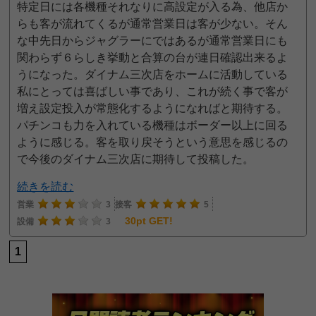
特定日には各機種それなりに高設定が入る為、他店か
らも客が流れてくるが通常営業日は客が少ない。そん
な中先日からジャグラーにではあるが通常営業日にも
関わらず６らしき挙動と合算の台が連日確認出来るよ
うになった。ダイナム三次店をホームに活動している
私にとっては喜ばしい事であり、これが続く事で客が
増え設定投入が常態化するようになればと期待する。
パチンコも力を入れている機種はボーダー以上に回る
ように感じる。客を取り戻そうという意思を感じるの
で今後のダイナム三次店に期待して投稿した。
続きを読む
営業
3
接客
5
30pt GET!
設備
3
1