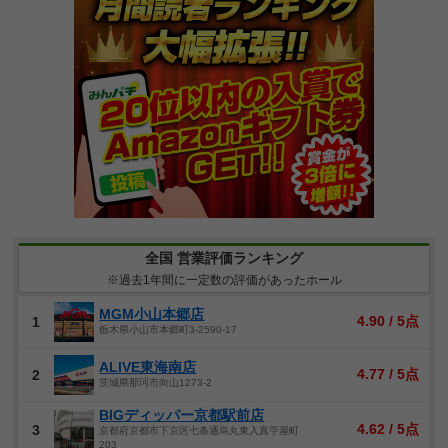
全国 営業評価ランキング
※過去1年間に一定数の評価があったホール
MGM小山本郷店
4.90 / 5点
1
栃木県小山市本郷町3-2590-17
ALIVE東海南店
4.77 / 5点
2
茨城県那珂市向山1273-2
BIGディッパー京都駅前店
4.62 / 5点
3
京都府京都市下京区七条通烏丸東入真苧屋町
203