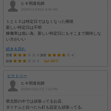
ヒキ弱道化師
2025年11月01日 8:44 AM
１と１５は特定日ではなくなった模様
新しい特定日は不明
稼働率は低い為、新しい特定日にもそこまで期待しな
い方がいい
続きを読む
営業
3
接客
4
3pt GET!
設備
3
ビクトリー
ヒキ弱道化師
2025年10月17日 7:22 PM
県北部の中では頑張ってるお店。
ダイナムと比べたら釘も設定も頑張ってる。