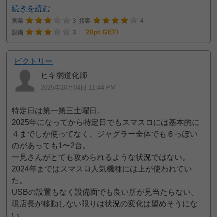
続きを読む
営業
3
接客
4
20pt GET!
設備
3
ビクトリー
ヒキ弱道化師
2025年10月04日 11:44 PM
特定日は第一第三土曜日。
2025年になってから特定日でもスマスロには基本的に
４までしか使ってなく、ジャグラー全体でも６っぽい
のがあっても1〜2台。
一見さんがとても攻められるような状況ではない。
2024年まではスマスロ人気機種には上が使われてい
た。
USBの設置もなく設備面でも良い所が見当たらない。
現店長が移動しない限りは状況の変化は望めそうにな
い。