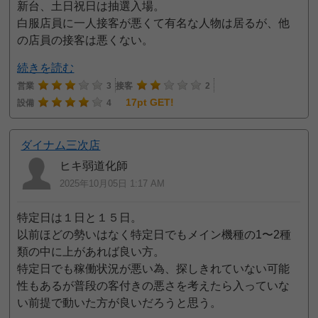
新台、土日祝日は抽選入場。
白服店員に一人接客が悪くて有名な人物は居るが、他
の店員の接客は悪くない。
続きを読む
営業
3
接客
2
17pt GET!
設備
4
ダイナム三次店
ヒキ弱道化師
2025年10月05日 1:17 AM
特定日は１日と１５日。
以前ほどの勢いはなく特定日でもメイン機種の1〜2種
類の中に上があれば良い方。
特定日でも稼働状況が悪い為、探しきれていない可能
性もあるが普段の客付きの悪さを考えたら入っていな
い前提で動いた方が良いだろうと思う。