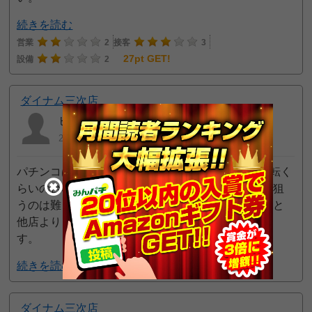
続きを読む
営業
2
接客
3
27pt GET!
設備
2
ダイナム三次店
ヒキ弱道化師
2021年10月10日 10:24 AM
パチンコは基本的にラムクリしてます。残り400回転く
らいの台ならばほぼラムクリされてるので宵越しを狙
うのは難しい店です。ラムクリの残り回転を考えると
他店よりもかなり厳しい営業をしている店と思いま
す。
続きを読む
4pt GET!
ダイナム三次店