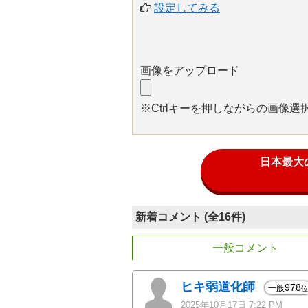
設定してみる
画像をアップロード
※Ctrlキーを押しながらの画像
日本最大
新着コメント (全16件)
一般コメント
ヒキ弱道化師
978
一般
位
2025年10月17日 7:22 PM