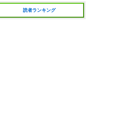
読者ランキング