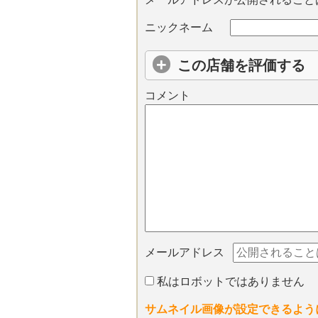
ニックネーム
この店舗を評価する
コメント
メールアドレス
私はロボットではありません
サムネイル画像が設定できるよう