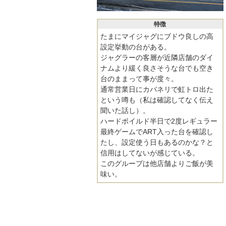
特徴
たまにマイジャグにブドウ良しの高
設定挙動の台がある。
ジャグラーの客層が近隣店舗のダイ
ナムより緩く良さそうな台でも空き
台のままって事が度々。
通常営業日にカバネリで虹トロ出た
という噂も（私は確認してなく伝え
聞いた話し）。
ハードボイルド半日で2度レギュラー
最終ゲームでART入った台を確認し
たし、設定使う日もあるのかな？と
信用はしてないが感じている。
このグループは他店舗よりご飯が美
味い。