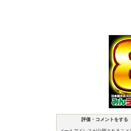
評価・コメントをする
メールアドレスが公開されること