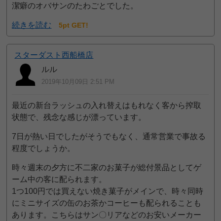
潔癖のオバサンのたわごとでした。
続きを読む
5pt GET!
スターダスト西船橋店
ルル
2019年10月09日 2:51 PM
最近の新台ラッシュの入れ替えはもれなく客から搾取
状態で、残念な感じが漂っています。
7日が熱い日でしたがそうでもなく、通常営業で事故る
程度でしょうか。
時々週末の夕方に不二家のお菓子が総付景品としてゲ
ーム中の客に配られます。
1つ100円では買えない焼き菓子がメインで、時々同時
にミニサイズの缶のお茶かコーヒーも配られることも
あります。こちらはサン〇リアなどのお安いメーカー