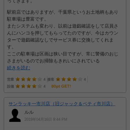
ってきます。
駅前店ではありますが、千葉県というお土地柄もあり
駐車場は豊富です。
またシステムも変わり、以前は遊戯確認をして店員さ
んにハンコを押してもらってたのですが、今はカウン
ターで遊戯確認なしでサービス券に交換してくれま
す。
ここの駐車場は区画は狭い目ですが、常に警備のおじ
さまがいるのでお掃除もきれいにされている
続きを読む
営業
4
接客
4
80pt GET!
設備
4
サンラッキ一市川店（旧ジャック＆ベティ市川店）
ルル
2019年04月16日 9:44 PM