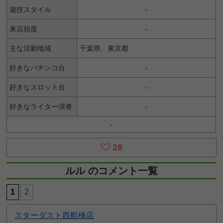
遊技スタイル
-
来店頻度
-
主な活動地域
千葉県、東京都
好きなパチンコ台
-
好きなスロット台
-
好きなライター演者
-
-
28
ルル のコメント一覧
1
2
スターダスト西船橋店