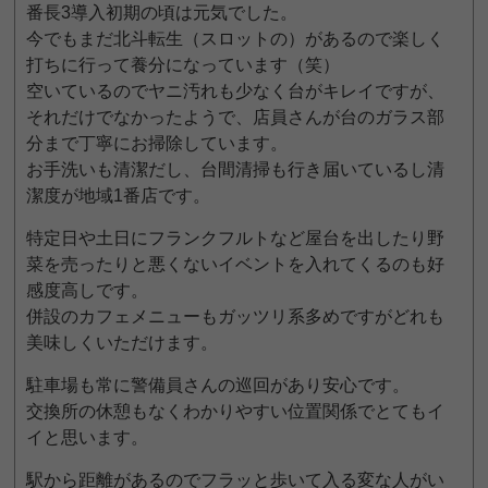
番長3導入初期の頃は元気でした。
今でもまだ北斗転生（スロットの）があるので楽しく
打ちに行って養分になっています（笑）
空いているのでヤニ汚れも少なく台がキレイですが、
それだけでなかったようで、店員さんが台のガラス部
分まで丁寧にお掃除しています。
お手洗いも清潔だし、台間清掃も行き届いているし清
潔度が地域1番店です。
特定日や土日にフランクフルトなど屋台を出したり野
菜を売ったりと悪くないイベントを入れてくるのも好
感度高しです。
併設のカフェメニューもガッツリ系多めですがどれも
美味しくいただけます。
駐車場も常に警備員さんの巡回があり安心です。
交換所の休憩もなくわかりやすい位置関係でとてもイ
イと思います。
駅から距離があるのでフラッと歩いて入る変な人がい