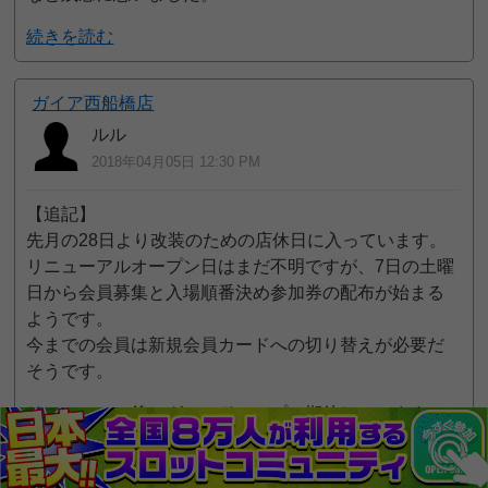
続きを読む
ガイア西船橋店
ルル
2018年04月05日 12:30 PM
【追記】
先月の28日より改装のための店休日に入っています。
リニューアルオープン日はまだ不明ですが、7日の土曜
日から会員募集と入場順番決め参加券の配布が始まる
ようです。
今までの会員は新規会員カードへの切り替えが必要だ
そうです。
リニューアル後のグレードアップに期待しています。
（笑）
続きを読む
5pt GET!