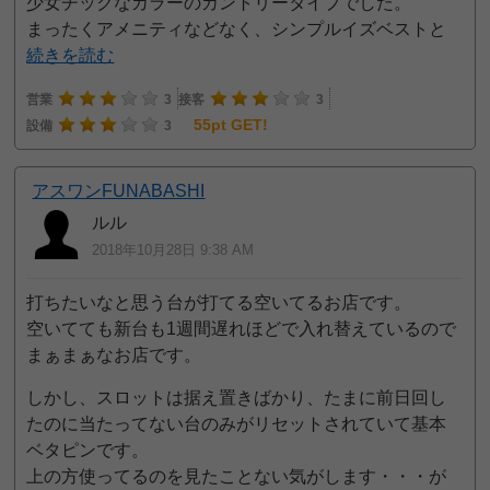
少女チックなカラーのカントリータイプでした。
まったくアメニティなどなく、シンプルイズベストと
続きを読む
営業
3
接客
3
55pt GET!
設備
3
アスワンFUNABASHI
ルル
2018年10月28日 9:38 AM
打ちたいなと思う台が打てる空いてるお店です。
空いてても新台も1週間遅れほどで入れ替えているので
まぁまぁなお店です。
しかし、スロットは据え置きばかり、たまに前日回し
たのに当たってない台のみがリセットされていて基本
ベタピンです。
上の方使ってるのを見たことない気がします・・・が