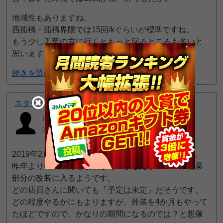
地域性もありますね。
西船橋・船橋界隈では15回/kぐらいが標準ですね。
もう少し千葉の方に行くともっと回るところも多いと
思います。
続きを読む
10pt GET!
スターダスト西船橋店
ルル
2019年02月17日 8:54 PM
2019年2月20日よりしばらく店休日に入るそうです。
昨年より外装部分を改装していましたが、ついに営業
部分の改装に入るようです。
どの店員さんに聞いても「予定は未定」だそうです。
どの程度やるかにもよりますが、外装を4か月もやって
たほどですので、かなりの期間になるのでは？と想像