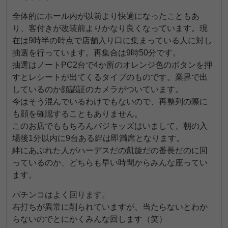
全体的にホール内が以前より快適になったこともあ
り、客付きが改装前よりかなり良くなっています。現
在は9時半の時点で店舗入り口に集まっている人に対し
抽選を行っています。再集合は9時50分です。
抽選はノートPC2台で4か所のオレンジ色のボタンを押
すとレシートが出てくるタイプのものです。業界で出
しているのか顔認証のカメラがついています。
今はそう混んでいるわけでもないので、再整列の際に
も顔を確認することもありません。
このお店でももちろんバジキッズはいまして、朝の入
場後1分以内に9台ある絆は即満席となります。
絆にあぶれた人がハーデスだの凱旋だの番長だのに回
っているのか、どちらも早い時間からみんな座ってい
ます。
パチンコはよく回ります。
右打ちが異常に削られていますが、当たらないとわか
らないのでとにかくみんな回します（笑）