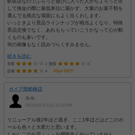
駅前店なのでふらっと遊びに入った人がちょろっと出
して換金の際に最低単位に届かず、大量のお菓子類を
選んでる残念な場面にもよく出くわします。
いっときより景品ラインナップが相当よくなり、特殊
景品交換でなく、あれもらっていこうかなって心が動
くものも多いです。
何の画像もなく読みづらくすみません。
続きを読む
営業
3
接客
4
43pt GET!
設備
4
ガイア西船橋店
ルル
2021年07月31日 11:59 PM
リニューアル後2年ほど過ぎ、ここ1年ほどはどこのホ
ールも色々と大変だと思います。
しかしこのお店・・・お掃除全くやっていません。