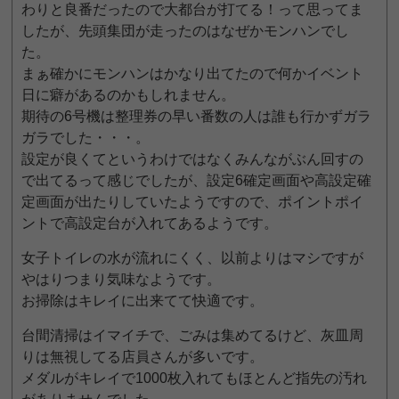
わりと良番だったので大都台が打てる！って思ってま
したが、先頭集団が走ったのはなぜかモンハンでし
た。
まぁ確かにモンハンはかなり出てたので何かイベント
日に癖があるのかもしれません。
期待の6号機は整理券の早い番数の人は誰も行かずガラ
ガラでした・・・。
設定が良くてというわけではなくみんながぶん回すの
で出てるって感じでしたが、設定6確定画面や高設定確
定画面が出たりしていたようですので、ポイントポイ
ントで高設定台が入れてあるようです。
女子トイレの水が流れにくく、以前よりはマシですが
やはりつまり気味なようです。
お掃除はキレイに出来てて快適です。
台間清掃はイマイチで、ごみは集めてるけど、灰皿周
りは無視してる店員さんが多いです。
メダルがキレイで1000枚入れてもほとんど指先の汚れ