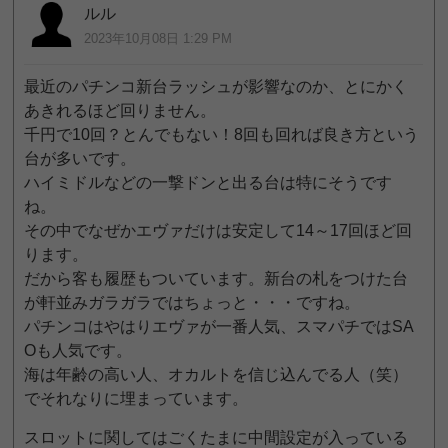
ルル
2023年10月08日 1:29 PM
最近のパチンコ新台ラッシュが影響なのか、とにかく
あきれるほど回りません。
千円で10回？とんでもない！8回も回れば良き方という
台が多いです。
ハイミドルなどの一撃ドンと出る台は特にそうです
ね。
その中でなぜかエヴァだけは安定して14～17回ほど回
ります。
だから客も履歴もついています。新台の札をつけた台
が軒並みガラガラではちょっと・・・ですね。
パチンコはやはりエヴァが一番人気、スマパチではSA
Oも人気です。
海は年齢の高い人、オカルトを信じ込んでる人（笑）
でそれなりに埋まっています。
スロットに関してはごくたまに中間設定が入っている