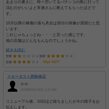
あまりの暑さに、時々空いてるパチンコの島に行って
涼むのがいいよと常連さんに教えてもらったほどで
す。
10月以降の稼働の落ち具合は添付の画像が原因だと思
います。
これじゃちょっとね・・・と言った感じです。
他の店舗はどんなもんなのでしょうかね。
続きを読む
営業
2
接客
4
50pt GET!
設備
4
スターダスト西船橋店
ルル
2019年04月29日 1:23 AM
リニューアル後、10日ほど経ちましたが今の様子をお
伝えします。