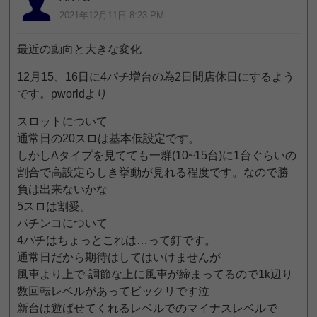
2021年12月11日 8:23 PM
最近の動向と大きな変化
12月15、16日に4パチ増台の為2日間店休日にするよう
です。pworldより
スロットについて
通常日の20スロは基本低設定です。
しかしAタイプを見てても一群(10~15台)に1台ぐらいの
割合で高設定らしき挙動が見れる程度です。なので勝
負は出来ないかな
5スロは割愛。
パチンコについて
4パチはちょっとこれは…って釘です。
通常日だから期待はしてはいけませんが
風車より上で-調節な上に風車が締まってるので1k辺り
数回転レベルがあってビックリです泣
新台は遊ばせてくれるレベルでのマイナスレベルで