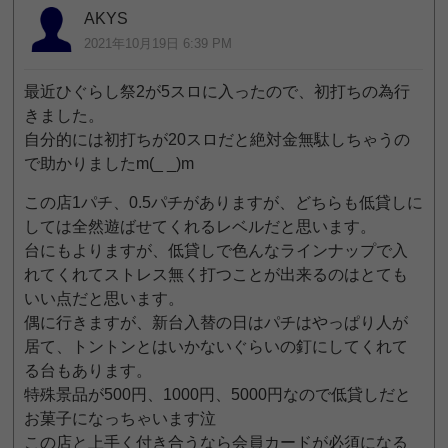
AKYS
2021年10月19日 6:39 PM
最近ひぐらし祭2が5スロに入ったので、初打ちの為行
きました。
自分的には初打ちが20スロだと絶対金無駄しちゃうの
で助かりましたm(_ _)m
この店1パチ、0.5パチがありますが、どちらも低貸しに
しては全然遊ばせてくれるレベルだと思います。
台にもよりますが、低貸しで色んなラインナップで入
れてくれてストレス無く打つことが出来るのはとても
いい点だと思います。
偶に行きますが、新台入替の日はパチはやっぱり人が
居て、トントンとはいかないぐらいの釘にしてくれて
る台もあります。
特殊景品が500円、1000円、5000円なので低貸しだと
お菓子になっちゃいます泣
この店と上手く付き合うなら会員カードが必須になる