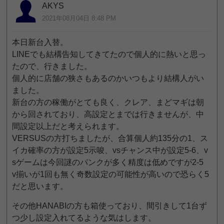
AKYS
2021年08月04日 8:48 PM
本日新台入替。
LINEでも結構告知してきてたので個人的に熱いと思っ
たので、行きました。
個人的に店舗の狭さもあるのかいつもより結構人がい
ました。
新台の方の稼働がとても良く、クレア、まどマギは朝
から回されており、高設定とまでは行きませんが、中
間設定以上だと考えられます。
VERSUSの方打ちましたが、合算個人約135分の1、ス
イカ確率の方が設定5示唆、vsチャンス中が設定5-6、v
sゲームは今回謎のパンクが多く精度は低めですが2-5
v揃いが1回も無く奇数設定の可能性が高いので恐らく5
だと思います。
その他HANABIの方も箱使っており、間引きして1台ず
つ少し設定入れてるような気はします。