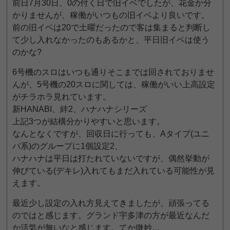
前日7月30日、0の付く日で旧イベでしたが、花金か分
かりませんが、稼働がいつもの旧イベより良いです。
前の旧イベは20で土曜だったので客は集まると判断し
て少し入れなかったのもあるかと、平日旧イベは使う
のかな?
6号機のスロはいつも通りそこまでは回されておりませ
んが、5号機の20スロに関しては、稼働がいい上高設定
がチラホラ見れています。
新HANABI、絆2、ハナハナシリーズ
上記3つが結構分かりやすいと思います。
なんとなくですが、回収日に行っても、Aタイプ(ユニ
バ系)のグループに1個設定2、
ハナハナは平日は打たれていないですが、偶然挙動が
伸びている(デキレ)入れてもまだ入れている可能性が見
えます。
最近少し設定の入れ方見えてきましたが、頑張ってる
のではと感じます。グランド宇多津の方が最近なんだ
か活気が無いなと感じます。てか微妙…