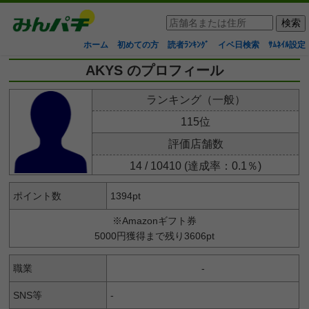
ホーム
初めての方
読者ﾗﾝｷﾝｸﾞ
イベ日検索
ｻﾑﾈｲﾙ設定
AKYS のプロフィール
ランキング（一般）
115位
評価店舗数
14 / 10410 (達成率：0.1％)
ポイント数
1394pt
※Amazonギフト券
5000円獲得まで残り3606pt
職業
-
SNS等
-