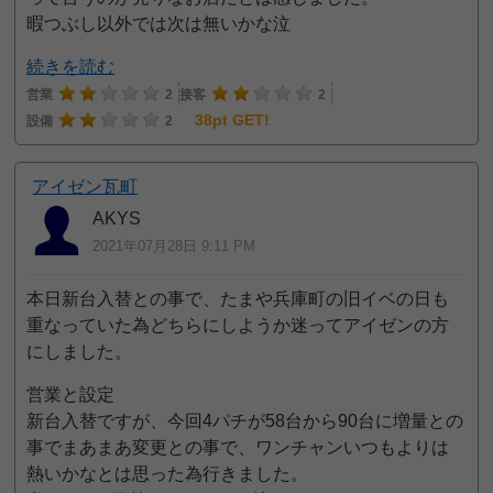
暇つぶし以外では次は無いかな泣
続きを読む
営業
2
接客
2
38pt GET!
設備
2
アイゼン瓦町
AKYS
2021年07月28日 9:11 PM
本日新台入替との事で、たまや兵庫町の旧イベの日も
重なっていた為どちらにしようか迷ってアイゼンの方
にしました。
営業と設定
新台入替ですが、今回4パチが58台から90台に増量との
事でまあまあ変更との事で、ワンチャンいつもよりは
熱いかなとは思った為行きました。