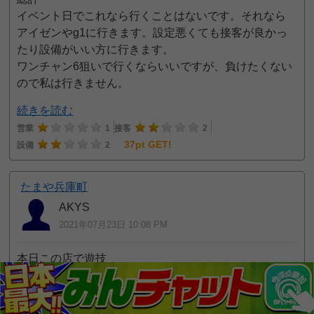
イベント日でこれなら行くことはないです。それなら
アイゼンやg1に行きます。設定悪くても接客が良かっ
たり設備がいい方に行きます。
ワンチャン6狙いで行くならいいですが、負けたくない
ので私は行きません。
続きを読む
営業
1
接客
2
37pt GET!
設備
2
たまや兵庫町
AKYS
2021年07月23日 10:08 PM
本日この店で遊技
パチンコスロット両方遊技しました。
スロットの方はやっぱりベニヤ板化している部分があ