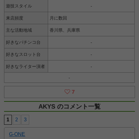
遊技スタイル
-
来店頻度
月に数回
主な活動地域
香川県、兵庫県
好きなパチンコ台
-
好きなスロット台
-
好きなライター演者
-
-
7
AKYS のコメント一覧
1
2
3
G-ONE