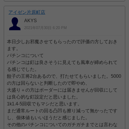
アイゼン片原町店
AKYS
2021年07月30日 6:20 PM
本日少しお邪魔させてもらったので評価の方しておき
ます。
パチンコについて
パチンコは釘は良さそうに見えても風車が締められて
る感じでした。
餃子の王将2台あるので、打たせてもらいました。5000
の方は回らないと判断したので即やめ、
大盛り＋の方はボーダーには届きませんが回収にして
は良心的な釘設定だと思いました。
1k1.4-5回収でもマシだと思います。
まだ通常ルートの回る凸凹も擦り減って無かったです
し、個体値もいいほうだと感じました。
その他のパチンコについてのガチガチまでとは言わな