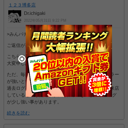
１２３博多店
Dr.ichigaki
2022年05月31日 9:22 PM
>みんパチスタッフ さん
ご返信が遅れ、申し訳ありません。
こちらの勘違いで旧特日と記載しておりました。
大変申し訳ありません。
ただ、毎回なのかは不明ですが7の付く日のジャグラー
が強いという事はあります。
過去ログにてキャロルさんが仰っている7の日にも来店
しているという点ですが、隠れイベなのかマイジャグ
が少し強い事があります。
続きを読む