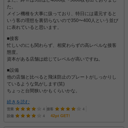
た。
メイン機種を大事に扱っており、特日には還元すると
いう客の理想を裏切らないので350〜400人という並び
に表れていると思います。
■接客
忙しいのにも関わらず、相変わらずの高レベルな接客
態度。
資本がある店舗は総じてレベルが高いですね。
■設備
他の店舗と比べると飛沫防止のプレートがしっかりし
ているような気がします(笑)
ちょっと台間狭いかもくらいかな。
続きを読む
営業
4
接客
4
42pt GET!
設備
4