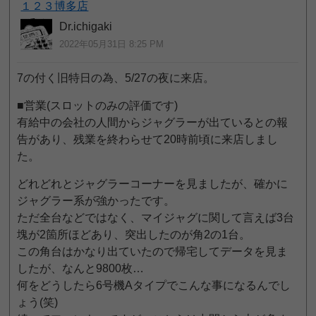
１２３博多店
Dr.ichigaki
2022年05月31日 8:25 PM
7の付く旧特日の為、5/27の夜に来店。
■営業(スロットのみの評価です)
有給中の会社の人間からジャグラーが出ているとの報
告があり、残業を終わらせて20時前頃に来店しまし
た。
どれどれとジャグラーコーナーを見ましたが、確かに
ジャグラー系が強かったです。
ただ全台などではなく、マイジャグに関して言えば3台
塊が2箇所ほどあり、突出したのが角2の1台。
この角台はかなり出ていたので帰宅してデータを見ま
したが、なんと9800枚…
何をどうしたら6号機Aタイプでこんな事になるんでし
ょう(笑)