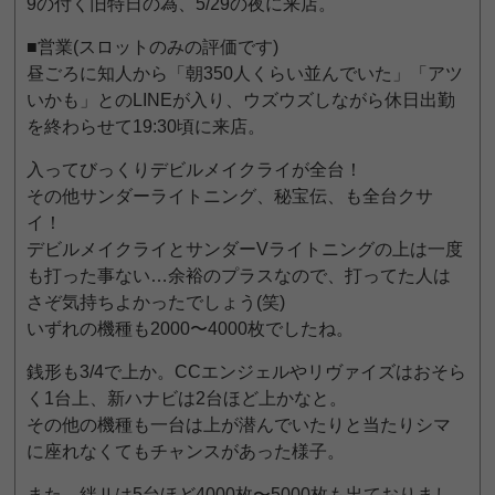
9の付く旧特日の為、5/29の夜に来店。
■営業(スロットのみの評価です)
昼ごろに知人から「朝350人くらい並んでいた」「アツ
いかも」とのLINEが入り、ウズウズしながら休日出勤
を終わらせて19:30頃に来店。
入ってびっくりデビルメイクライが全台！
その他サンダーライトニング、秘宝伝、も全台クサ
イ！
デビルメイクライとサンダーVライトニングの上は一度
も打った事ない…余裕のプラスなので、打ってた人は
さぞ気持ちよかったでしょう(笑)
いずれの機種も2000〜4000枚でしたね。
銭形も3/4で上か。CCエンジェルやリヴァイズはおそら
く1台上、新ハナビは2台ほど上かなと。
その他の機種も一台は上が潜んでいたりと当たりシマ
に座れなくてもチャンスがあった様子。
また、絆Ⅱは5台ほど4000枚〜5000枚も出ておりまし