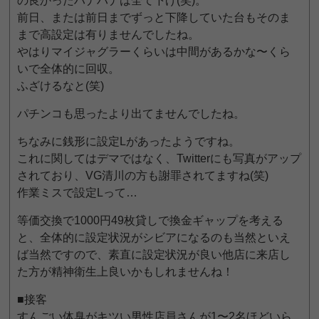
の良かったハナハナは全て下げ(笑)。
前日、または前日までずっと下降していた台もそのま
まで高設定は有りませんでしたね。
やはりマイジャグラーくらいは中間があるかな〜くら
いで全体的に回収。
ふざけるなと(笑)
パチンコも思ったより出てませんでしたね。
ちなみに銭形に設定Lがあったようですね。
これに関してはデマではなく、Twitterにも写真がアップ
されており、VG清川の方も謝罪されてますね(笑)
作業ミスで設定Lって…
等価交換で1000円49枚貸しで換金ギャップを考える
と、全体的に設定状況がシビアになるのも当然といえ
ば当然ですので、素直に設定状況が良い他店に来店し
た方が精神衛生上良いかもしれませんね！
■接客
すんごい体臭がキツい男性店員さんが1〜2名ほどいら