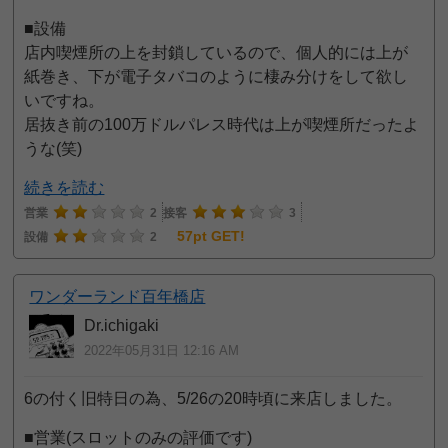
■設備
店内喫煙所の上を封鎖しているので、個人的には上が
紙巻き、下が電子タバコのように棲み分けをして欲し
いですね。
居抜き前の100万ドルパレス時代は上が喫煙所だったよ
うな(笑)
続きを読む
営業
2
接客
3
57pt GET!
設備
2
ワンダーランド百年橋店
Dr.ichigaki
2022年05月31日 12:16 AM
6の付く旧特日の為、5/26の20時頃に来店しました。
■営業(スロットのみの評価です)