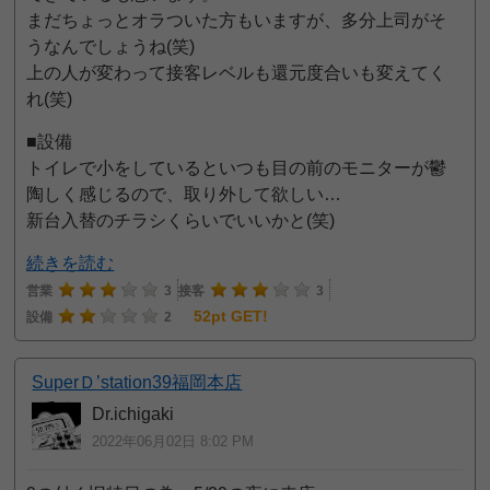
まだちょっとオラついた方もいますが、多分上司がそ
うなんでしょうね(笑)
上の人が変わって接客レベルも還元度合いも変えてく
れ(笑)
■設備
トイレで小をしているといつも目の前のモニターが鬱
陶しく感じるので、取り外して欲しい…
新台入替のチラシくらいでいいかと(笑)
続きを読む
営業
3
接客
3
52pt GET!
設備
2
SuperＤ’station39福岡本店
Dr.ichigaki
2022年06月02日 8:02 PM