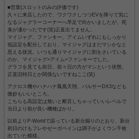
■営業(スロットのみの評価です)
久々に来店したので、ワクワクしつつEVを降りて気に
なるジャグラーコーナーへ早足で向かいましたが、死
臭が凄かったです(笑)正直出てません。
マイジャグ、ファンキー、アイムいずれにもしっかり
低設定を配分しており、マイジャグはまだマシかなと
思える状況。いつも通りマイジャグに割をさいている
のか、マイジャグ>アイム>ファンキーでした。
グラフを見ても前日、前々日の方がマシという状態。
正直旧特日とか関係ないですねここ(笑)
アクロス機やハナハナ鳳凰天翔、パルサーDX3なども
微妙もいいところ。
こちらも高設定は無いと断言しちゃっていいレベルで
当日より前が良い機種ばかり。
以前よりP-Worldで謳っている新台煽りのとおり、新台
初日のけもフレやゼーガペインは調子がよくウン千枚
出ていた模様。