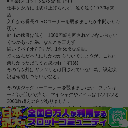
■営業(スロットのみの評価です)
仕事を夕方には切り上げられず、泣く泣く19:30頃来
店。
入店から番長ZEROコーナーを覗きましたが中間かヒキ
弱か。
絆Ⅱの稼働は低く、1000回転も回されていない台がい
くつかあった為、なんとも言えず。
続いてバイオ7ですが、1台5or6な挙動。
打ち込んだ本人にしかわからないでしょうが、これは
楽しかっただろうと思われます(笑)
その台以外はガッツリとは回されていない為、設定状
況は確認しづらいかなと。
その後ジャグラーコーナーを覗きましたが、ファンキ
ー2台が並びで強く、マイジャグやアイムはポツポツと
2000枚超えの台がありました。
急転直下な台は少なく(あっても1〜2台)、低設定は少な
そうな印象。
3、4多めの客が長く遊べるような設定配分ではないで