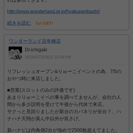
http://www.wonderland.gr.jp/hyakunenbashi/
続きを読む
7pt GET!
ワンダーランド百年橋店
Dr.ichigaki
2022年07月06日 10:39 PM
リフレッシュオープン&りゅーこイベントの為、7/5の
おやつ時に来店しました。
■営業(スロットのみの評価です)
あまりりゅーこイベの事を調べてませんが、会社の人
間から多少説明を受けて午後から代休で来店。
サクっと見回りましたが新台のカバネリが全台？、ハ
ナハナ天翔が真ん中以外が良さげ。
新ハナビは内角側2台が強めで2500枚超えてました。