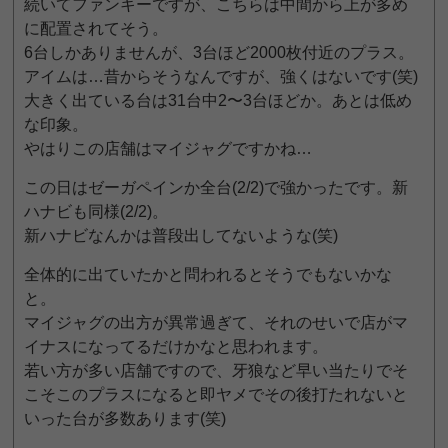
続いてファンキーですが、こちらは中間から上が多め
に配置されてそう。
6台しかありませんが、3台ほど2000枚付近のプラス。
アイムは…昔からそうなんですが、強くはないです(笑)
大きく出ている台は31台中2〜3台ほどか。あとは低め
な印象。
やはりこの店舗はマイジャグですかね…
この日はゼーガペインか全台(2/2)で強かったです。新
ハナビも同様(2/2)。
新ハナビなんかは普段出してないような(笑)
全体的に出ていたかと問われるとそうでもないかな
と。
マイジャグの出方が異常過ぎて、それのせいで店がマ
イナスになってるだけかなと思われます。
若い方が多い店舗ですので、牙狼など早い当たりでそ
こそこのプラスになると即ヤメでその後打たれないと
いった台が多数あります(笑)