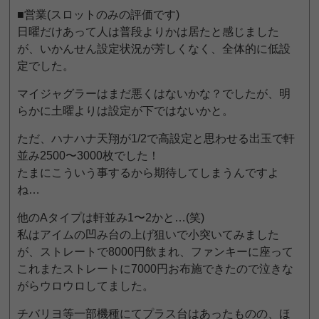
■営業(スロットのみの評価です)
日曜だけあって人は普段よりかは居たと感じました
が、いかんせん設定状況が芳しくなく、全体的に低設
定でした。
マイジャグラーはまだ悪くはないかな？でしたが、明
らかに土曜よりは設定が下ではないかと。
ただ、ハナハナ天翔が1/2で高設定と思わせる出玉で軒
並み2500〜3000枚でした！
たまにこういう事するから期待してしまうんですよ
ね…
他のAタイプは軒並み1〜2かと…(笑)
私はアイムの凹み台の上げ狙いで小突いてみました
が、ストレートで8000円飲まれ、ファンキーに座って
これまたストレートに7000円お布施できたので泣きな
がらウロウロしてました。
チバリヨ等一部機種にてプラス台はあったものの、ほ