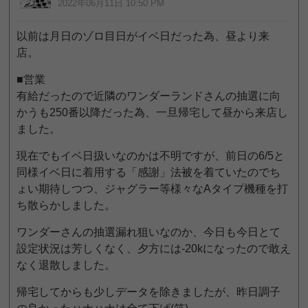
2022年06月11日 10:50 PM
以前は月日のゾロ目日がイベ日だった為、昼より来
店。
■営業
有給だったので近隣のワンダーランドさんの抽選に向
かうも250番以降だった為、一旦帰宅して昼から来店し
ました。
現在でもイベ日扱いなのかは不明ですが、前日の6/5と
同様イベ日に着用する「感謝」法被を着ていたのでち
ょい期待しつつ、ジャグラー等様々なAタイプ機種を打
ち散らかしました。
ワンダーさんの抽選漏れ狙いなのか、今日も今日とて
設定状況は芳しくなく、夕方には-20kになったので敢え
なく退散しました。
帰宅してからも少しデータを除きましたが、昨日調子