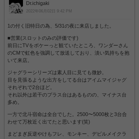
Dr.ichigaki
2022年06月02日 9:42 PM
1の付く旧特日の為、5/31の夜に来店しました。
■営業(スロットのみの評価です)
前日にTVをボケーっと観ていたところ、ワンダーさん
のCMで虹色を強調して放送しており、淡い気持ちを抱
いて来店。
ジャグラーシリーズは素人目に見ても微妙。
目を見張るような出方をしてる台はアイムマイジャグ
それぞれで2台ほど。
それ以外は若干のプラス台はあるものの、マイナス台
多め。
一方で北斗宿命は全台でした。2500〜5000枚と3台合
わせて万枚近く出てたと思います(笑)
まどまぎ反逆やけもフレ、モンキー、デビルメイクラ