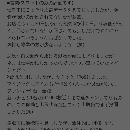
■営業(スロットのみの評価です)
仕事中にこっそり店舗データを見ておりましたが、稼
働が低いのか回されてない台が多数。
お店につくも30日はやはり他の0の付く日より稼働が低
く、回されていないか回されても少しだけですぐにヤ
メられているような台ばかりでした。
気持ち専業の方が少ないような…(笑)
沈没寸前の船から逃げる動物が頭によぎりましたが、
今月は仕事が忙しかったのでついつい空いていたマイ
ジャグへ。
3台ほど回しましたが、サクッと12k溶けました。
マイジャグもアイムも2〜3台くらいしか良台がなく、
ファンキー2台も全滅。
新ハナビも1台だけ1000枚近くまで連チャンしてたもの
の、この稼働と出玉状況だはこれ以上勝負できず撤退
しました(笑)
撤退前に他機種も見ましたが、全体的に中間は少な
草、上か(少ない)下かのどちらかなという印象。