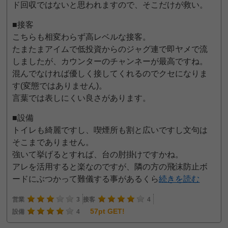
ド回収ではないと思われますので、そこだけが救い。
■接客
こちらも相変わらず高レベルな接客。
たまたまアイムで低投資からのジャグ連で即ヤメで流
しましたが、カウンターのチャンネーが最高ですね。
混んでなければ優しく接してくれるのでクセになりま
す(変態ではありません)。
言葉では表しにくい良さがあります。
■設備
トイレも綺麗ですし、喫煙所も割と広いですし文句は
そこまでありません。
強いて挙げるとすれば、台の肘掛けですかね。
アレを活用すると楽なのですが、隣の方の飛沫防止ボ
ードにぶつかって難儀する事があるくら
続きを読む
営業
3
接客
4
57pt GET!
設備
4