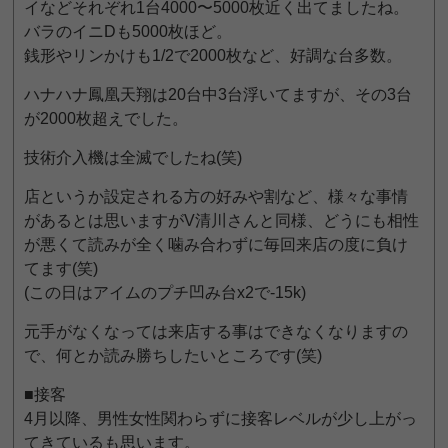
イなどそれぞれ1台4000〜5000枚近く出てましたね。
バラのイニDも5000枚ほど。
銭形やリンかけも1/2で2000枚など、好調な台多数。
ハナハナ鳳凰天翔は20台中3台浮いてますが、その3台
が2000枚超えでした。
技術介入機は全滅でしたね(笑)
店というか設定される方の好みや割など、様々な事情
があるとは思いますがV清川さんと同様、どうにも相性
が悪くて読みが全く噛み合わずに毎回来店の度に負け
てます(笑)
(この日はアイムのプチ凹み台x2で-15k)
元手がなくなっては来店する事はできなくなりますの
で、何とか読み勝ちしたいところです(笑)
■接客
4月以降、男性女性関わらずに接客レベルが少し上がっ
てきているも思います。