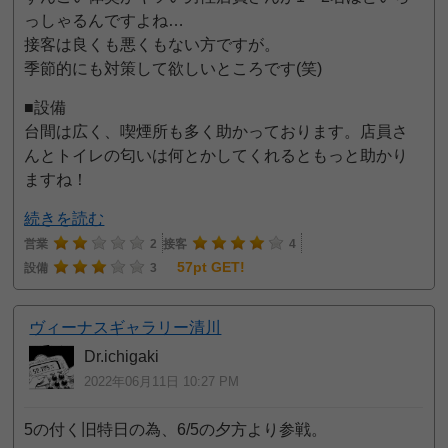
っしゃるんですよね…
接客は良くも悪くもない方ですが。
季節的にも対策して欲しいところです(笑)
■設備
台間は広く、喫煙所も多く助かっております。店員さ
んとトイレの匂いは何とかしてくれるともっと助かり
ますね！
続きを読む
営業
2
接客
4
57pt GET!
設備
3
ヴィーナスギャラリー清川
Dr.ichigaki
2022年06月11日 10:27 PM
5の付く旧特日の為、6/5の夕方より参戦。