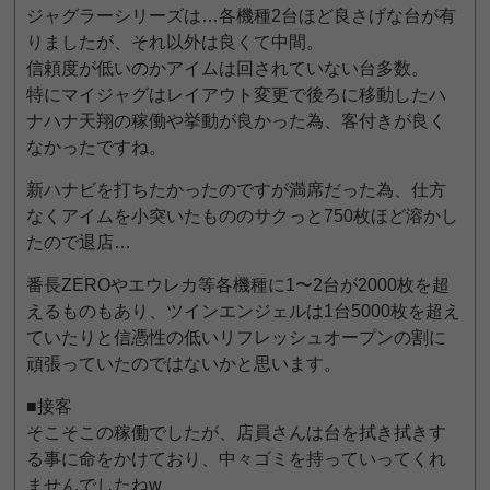
ジャグラーシリーズは…各機種2台ほど良さげな台が有
りましたが、それ以外は良くて中間。
信頼度が低いのかアイムは回されていない台多数。
特にマイジャグはレイアウト変更で後ろに移動したハ
ナハナ天翔の稼働や挙動が良かった為、客付きが良く
なかったですね。
新ハナビを打ちたかったのですが満席だった為、仕方
なくアイムを小突いたもののサクっと750枚ほど溶かし
たので退店…
番長ZEROやエウレカ等各機種に1〜2台が2000枚を超
えるものもあり、ツインエンジェルは1台5000枚を超え
ていたりと信憑性の低いリフレッシュオープンの割に
頑張っていたのではないかと思います。
■接客
そこそこの稼働でしたが、店員さんは台を拭き拭きす
る事に命をかけており、中々ゴミを持っていってくれ
ませんでしたねw