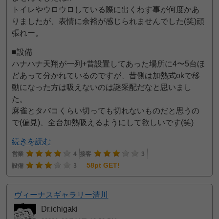
トイレやウロウロしている際に出くわす事が何度かあ
りましたが、表情に余裕が感じられませんでした(笑)頑
張れー。
■設備
ハナハナ天翔が一列+昔設置してあった場所に4〜5台ほ
どあって分かれているのですが、昔側は加熱式okで移
動になった方は吸えないのは謎采配だなと思いまし
た。
麻雀とタバコくらい切っても切れないものだと思うの
で(偏見)、全台加熱吸えるようにして欲しいです(笑)
続きを読む
営業
4
接客
3
58pt GET!
設備
3
ヴィーナスギャラリー清川
Dr.ichigaki