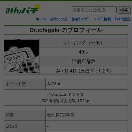
ホーム
初めての方
読者ﾗﾝｷﾝｸﾞ
イベ日検索
ｻﾑﾈｲﾙ設定
Dr.ichigaki のプロフィール
ランキング（一般）
40位
評価店舗数
24 / 10410 (達成率：0.2％)
ポイント数
4478pt
※Amazonギフト券
5000円獲得まで残り522pt
職業
会社員(営業職)
SNS等
-