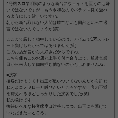
4号機スロ黎明期のような新台にウェイトを置くのも嫌
いではないですが、もう令和なのでバランス良く遊べ
るようにして欲しいですね。
朝から新台取れない人間は勝てないも同然といって過
言ではないのでしょうか(笑)
ここまで厳しく物申しているのは、アイムで1万ストレ
ート負けしたからではありません(笑)
このお店が昔から大好きだからですね。
こちら側もこのお店と上手く付き合う上で、通常営業
日から来店して傾向掴む他ないのかもしれませんね。
■接客
接客だけよくても出玉が追いついてないんだから許せ
ねえよコノヤローと叫びたいところですが、客の不満
を抑えれるほどしっかりした接客でした(笑)
私の負けです。
接待レベルな接客態度は維持しつつ、出玉にも繋げて
いただきたいところ。