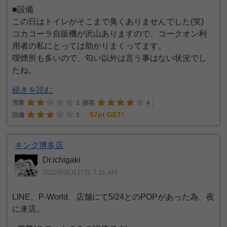
■設備
この日はトイレがそこまで臭くありませんでした(笑)
コカコーラ自販機が沢山ありますので、コークオン利
用者の私にとっては助かりまくってます。
喫煙所も多いので、匂い以外は言う事はない状況でし
たね。
続きを読む
営業
2
接客
4
57pt GET!
設備
3
キング博多店
Dr.ichigaki
2022年05月27日 7:31 AM
LINE、P-World、店舗にて5/24とのPOPがあった為、夜
に来店。