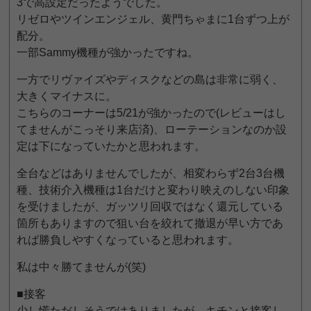
3で高設定だったようでした。
リゼロやツインエンジェル、黄門ちゃまに1台ずつ上が
配分。
一部Sammy機種が強かったですね。
一方でリヴァイズやディスクなどの島は非常に弱く、
大きくマイナスに。
こちらのコーナーは5/21が強かったので(レビューはし
てませんがこっそり来店済)、ローテーションなのか設
定は下になっていたかと思われます。
全台などはありませんでしたが、相変わらず2台3台機
種、技術介入機種は1台だけと変わり映えのしない印象
を受けましたが、ガッツリ回収ではなく還元している
箇所もありますので狙い台を絞れて撤退が早い方であ
れば勝負しやすくなっていると思われます。
私は中々勝てませんが(笑)
■接客
少し慌ただしそうではありましたが、キチンと接客し