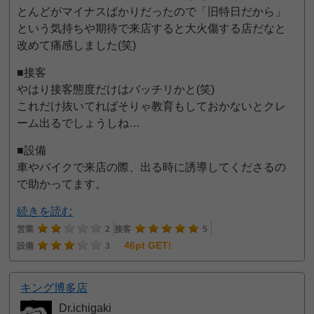
とんどがマイナスばかりだったので「旧特日だから」
という気持ちや期待で来店すると大火傷する店だなと
改めて痛感しました(笑)
■接客
やはり接客態度だけはバッチリかと(笑)
これだけ抜いてればそりゃ教育もしておかないとクレ
ーム出るでしょうしね…
■設備
車やバイクで来店の際、出る時に誘導してくださるの
で助かってます。
続きを読む
営業
2
接客
5
46pt GET!
設備
3
キング博多店
Dr.ichigaki