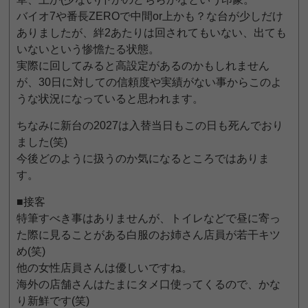
バイオ7や番長ZEROで中間or上かも？な台が少しだけ
ありましたが、絆2あたりは回されてもいない、出ても
いないという惨憺たる状態。
実際に回してみると高設定があるのかもしれません
が、30日に対しての信頼度や実績がない事からこのよ
うな状況になっていると思われます。
ちなみに新台の2027は入替当日もこの日も死んでおり
ました(笑)
今後どのように扱うのか気になるところではありま
す。
■接客
特筆すべき事はありませんが、トイレなどで昼に寄っ
た際に見ることがある白服のお姉さん店員が若干キツ
め(笑)
他の女性店員さんは優しいですね。
海外の店舗さんはたまにタメ口使ってくるので、かな
り新鮮です(笑)