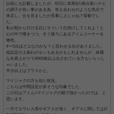
以前にも記載しましたが、特日に末尾6の角台新ハナビ
の調子が良い事がある為、答え合わせのような気分で
来店し、台を見ましたが見事に上じゃね？挙動でし
た。
私が朝から行ける日にそういう仕掛けしてくれよ！と
心の中で嘆きつつ、すぐ後ろにあるアイムコーナーを
物色。
4〜5台ほど上なのかな？と思わせる台がありました。
低設定の上振れのセンもあるかもしれませんが、綺麗
な右肩上がりで4000枚以上出されている方もいらっし
ゃいました。
半分以上はプラスかと。
マイジャグの方も似た状況。
こちらは中間設定が多そうな印象でした。
この日はアイム>マイジャグの順で強かったのでは、と
思います。
一方でエウレカ系やギアスが強く、ギアスに関しては2/