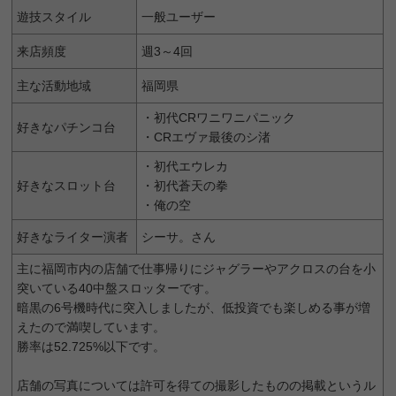
遊技スタイル
一般ユーザー
来店頻度
週3～4回
主な活動地域
福岡県
・初代CRワニワニパニック
好きなパチンコ台
・CRエヴァ最後のシ渚
・初代エウレカ
好きなスロット台
・初代蒼天の拳
・俺の空
好きなライター演者
シーサ。さん
主に福岡市内の店舗で仕事帰りにジャグラーやアクロスの台を小
突いている40中盤スロッターです。
暗黒の6号機時代に突入しましたが、低投資でも楽しめる事が増
えたので満喫しています。
勝率は52.725%以下です。
店舗の写真については許可を得ての撮影したものの掲載というル