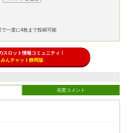
選択で一度に4枚まで投稿可能
のスロット情報コミュニティ！
みんチャット静岡版
劣悪コメント