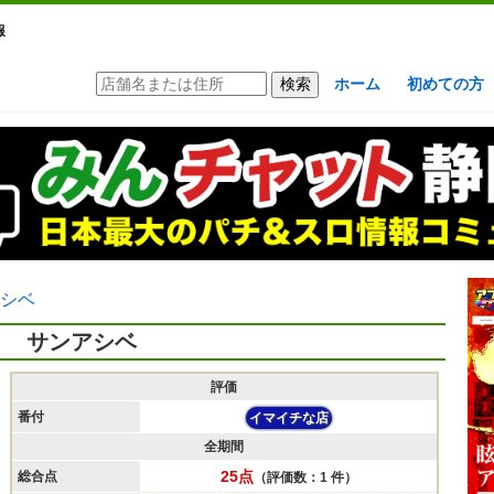
報
ホーム
初めての方
シベ
サンアシベ
評価
番付
イマイチな店
全期間
25点
総合点
（評価数：1 件）