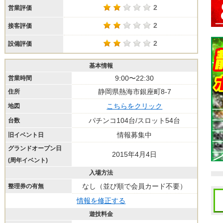
2
営業評価
2
接客評価
2
設備評価
基本情報
9:00〜22:30
営業時間
静岡県熱海市銀座町8-7
住所
こちらをクリック
地図
パチンコ104台/スロット54台
台数
情報募集中
旧イベント日
グランドオープン日
2015年4月4日
(周年イベント)
入場方法
なし（並び順で会員カード不要）
整理券の有無
情報を修正する
遊技料金