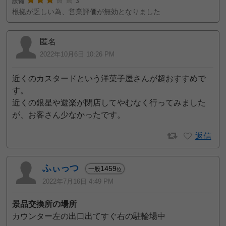
設備
3
根拠が乏しい為、営業評価が無効となりました
匿名
2022年10月6日 10:26 PM
近くのカスタードという洋菓子屋さんが超おすすめで
す。
近くの銀星や遊楽が閉店してやむなく行ってみました
が、お客さん少なかったです。
返信
ふぃっつ
1459
一般
位
2022年7月16日 4:49 PM
景品交換所の場所
カウンター左の出口出てすぐ右の駐輪場中