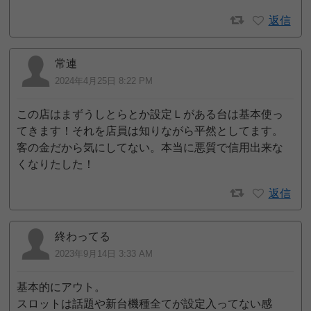
返信
常連
2024年4月25日 8:22 PM
この店はまずうしとらとか設定Ｌがある台は基本使っ
てきます！それを店員は知りながら平然としてます。
客の金だから気にしてない。本当に悪質で信用出来な
くなりたした！
返信
終わってる
2023年9月14日 3:33 AM
基本的にアウト。
スロットは話題や新台機種全てが設定入ってない感