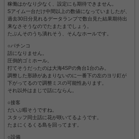
稼働はかなり少なく、設定にも期待できません。
Sアイム一台だけ中間以上の数値になっていましたが、
過去30日分見れるデータランプで数台見た結果期待出
来なさそうなのでたまたまでしょう。
たぶんそのうち潰れそう、そんなホールです。
○パチンコ
話になりません。
圧倒的ゴミホール。
打てそうだったのは大海4SPの角台1台のみ。
調整した形跡があまりないのに一番下の左のヨリ釘が
下がってるので調整ミスの可能性あります。
それ以外はまじで話にならん。
○接客
だいぶ暇そうですね。
スタッフ同士話に花が咲いてるようです。
たまにくるくる島を回ってます。
○設備