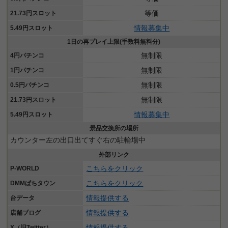
等価
21.73円スロット
情報募集中
5.49円スロット
1日の再プレイ上限(手数料無料分)
無制限
4円パチンコ
無制限
1円パチンコ
無制限
0.5円パチンコ
無制限
21.73円スロット
情報募集中
5.49円スロット
景品交換所の場所
カウンター左の出口出てすぐ右の駐輪場中
外部リンク
こちらをクリック
P-WORLD
こちらをクリック
DMMぱちタウン
情報提供する
台データ
情報提供する
店舗ブログ
情報提供する
X（旧Twitter）