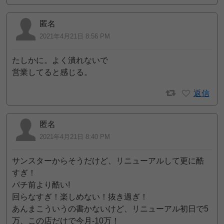
匿名
2021年4月21日 8:56 PM
たしかに。よく潰れないで
営業してると感じる。
返信
匿名
2021年4月21日 8:40 PM
サンスターからそうだけど、リニューアルして更に酷
すぎ！
パチ前より酷い!
回らなすぎ！楽しめない！抜き過ぎ！
あんまこういうの書かないけど、リニューアル初日で5
万、この店だけで今月-10万！