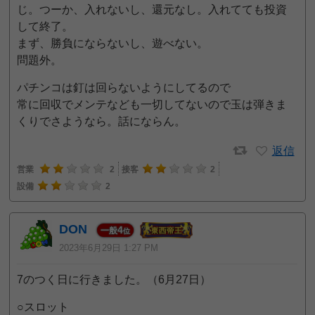
じ。つーか、入れないし、還元なし。入れてても投資
して終了。
まず、勝負にならないし、遊べない。
問題外。
パチンコは釘は回らないようにしてるので
常に回収でメンテなども一切してないので玉は弾きま
くりでさようなら。話にならん。
返信
営業
2
接客
2
設備
2
DON
4
一般
位
2023年6月29日 1:27 PM
7のつく日に行きました。（6月27日）
○スロット