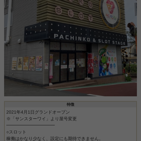
特徴
2021年4月1日グランドオープン
※「サンスターワイ」より屋号変更
━━━━━━━━━━━
○スロット
稼働はかなり少なく、設定にも期待できません。