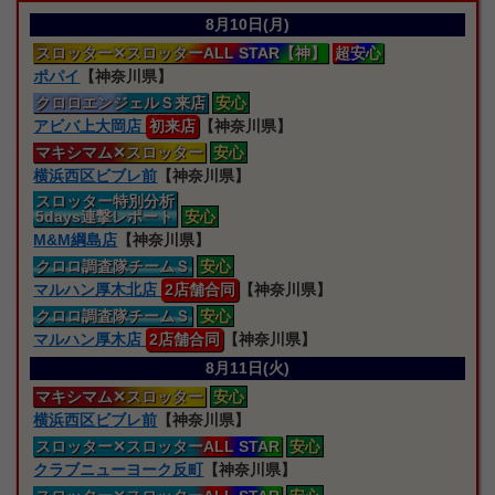
8月10日(月)
スロッター
✕スロッターALL STAR【神】
超安心
ポパイ
【神奈川県】
クロロエンジェルＳ来店
安心
アビバ上大岡店
初来店
【神奈川県】
マキシマム
✕スロッター
安心
横浜西区ビブレ前
【神奈川県】
スロッター特別分析
5days連撃レポート
安心
M&M綱島店
【神奈川県】
クロロ
調査隊
チームＳ
安心
マルハン厚木北店
2店舗合同
【神奈川県】
クロロ
調査隊
チームＳ
安心
マルハン厚木店
2店舗合同
【神奈川県】
8月11日(火)
マキシマム
✕スロッター
安心
横浜西区ビブレ前
【神奈川県】
スロッター
✕スロッターALL STAR
安心
クラブニューヨーク反町
【神奈川県】