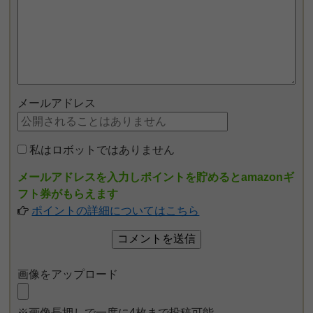
メールアドレス
私はロボットではありません
メールアドレスを入力しポイントを貯めるとamazonギ
フト券がもらえます
ポイントの詳細についてはこちら
画像をアップロード
※画像長押しで一度に4枚まで投稿可能