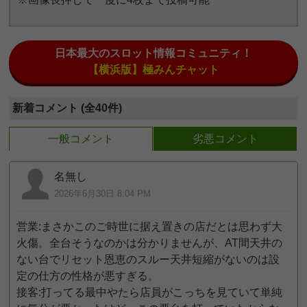
日本最大のスロット情報コミュニティ！
【横浜版】極みんチャット
新着コメント (全40件)
一般コメント
劣悪コメント
名無し
2026年6月30日 8:04 PM
営業:まさかこのご時世に据え置きの店だとは思わず大
火傷。全台そうなのかは分かりませんが、AT間天井の
ない台でリセット恩恵のスルー天井短縮がないのは設
定の仕方の性格が悪すぎる。
接客:打ってる最中やたら店員がこっちを見ていて単純