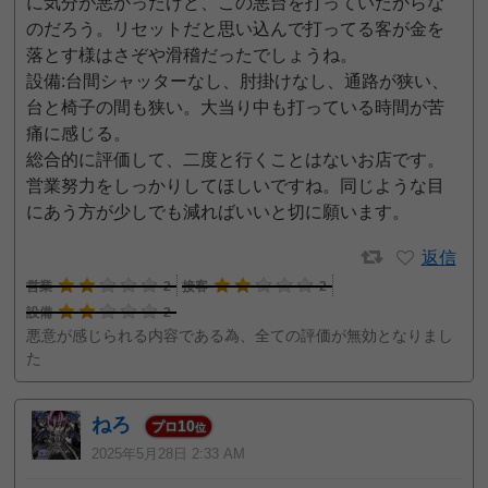
に気分が悪かったけど、この悪台を打っていたからな
のだろう。リセットだと思い込んで打ってる客が金を
落とす様はさぞや滑稽だったでしょうね。
設備:台間シャッターなし、肘掛けなし、通路が狭い、
台と椅子の間も狭い。大当り中も打っている時間が苦
痛に感じる。
総合的に評価して、二度と行くことはないお店です。
営業努力をしっかりしてほしいですね。同じような目
にあう方が少しでも減ればいいと切に願います。
返信
営業
2
接客
2
設備
2
悪意が感じられる内容である為、全ての評価が無効となりまし
た
ねろ
10
プロ
位
2025年5月28日 2:33 AM