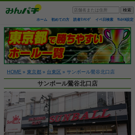
ホーム
初めての方
読者ﾗﾝｷﾝｸﾞ
イベ日検索
ｻﾑﾈｲﾙ設定
HOME
»
東京都
»
台東区
»
サンボール鶯谷北口店
サンボール鶯谷北口店