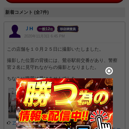
新着コメント (全7件)
ＪH
12
一般
位
2020年11月3日 6:45 PM
この店舗を１０月２５日に撮影いたしました。
撮影した位置の背後には、鶯谷駅前交番があり、警察
官２名に見守れながらの撮影となりました。
ちなみに職質は受けませんでした。
アプリでフォローする