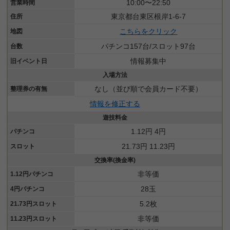
10:00〜22:50
営業時間
東京都台東区根岸1-6-7
住所
こちらをクリック
地図
パチンコ157台/スロット97台
台数
情報募集中
旧イベント日
入場方法
なし（並び順で会員カード不要）
整理券の有無
情報を修正する
遊技料金
1.12円 4円
パチンコ
21.73円 11.23円
スロット
交換率(換金率)
非等価
1.12円パチンコ
28玉
4円パチンコ
5.2枚
21.73円スロット
非等価
11.23円スロット