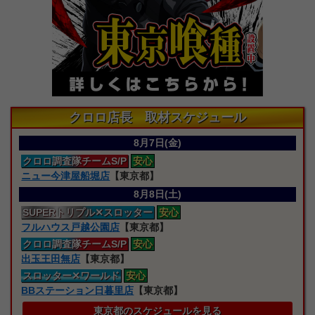
クロロ店長 取材スケジュール
8月7日(金)
クロロ
調査隊
チームS/P
安心
ニュー今津屋船堀店
【東京都】
8月8日(土)
SUPERトリプル
✕スロッター
安心
フルハウス戸越公園店
【東京都】
クロロ
調査隊
チームS/P
安心
出玉王田無店
【東京都】
スロッター
✕ワールド
安心
BBステーション日暮里店
【東京都】
東京都のスケジュールを見る