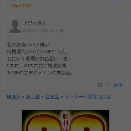
10pt GET!
上野の達人
2019年1月25日 3:27 PM
谷の妖怪ババァ嬢が
待機場代わりに1パチ打つ店。
とにかく客層が気色悪い（笑）
5スロ、20スロ共に壊滅状態
1パチの甘デジメインの末期店。
返信
HOME
»
東京都
»
台東区
»
サンボール鶯谷北口店