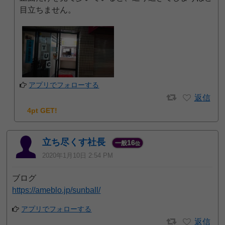
目立ちません。
アプリでフォローする
返信
4pt GET!
立ち尽くす社長
16
一般
位
2020年1月10日 2:54 PM
ブログ
https://ameblo.jp/sunball/
アプリでフォローする
返信