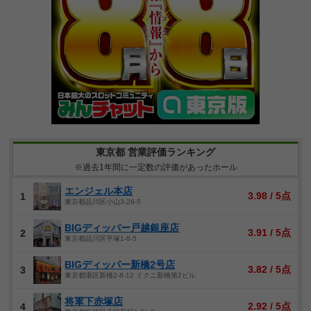
東京都 営業評価ランキング
※過去1年間に一定数の評価があったホール
エンジェル本店
3.98 / 5点
1
東京都品川区小山3-26-5
BIGディッパー戸越銀座店
3.91 / 5点
2
東京都品川区平塚1-8-5
BIGディッパー新橋2号店
3.82 / 5点
3
東京都港区新橋2-8-12 ミクニ新橋第2ビル
将軍下赤塚店
2.92 / 5点
4