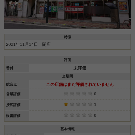
特徴
2021年11月14日 閉店
評価
未評価
番付
全期間
この店舗はまだ評価されていません
総合点
0
営業評価
1
接客評価
0
設備評価
基本情報