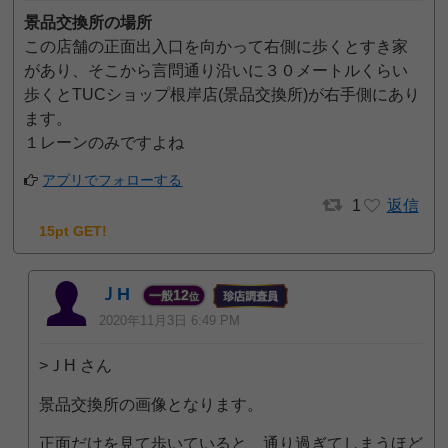
景品交換所の場所
この店舗の正面出入口を向かって右側に歩くとすき家
があり、そこから言問通り沿いに３０メートルくらい
歩くとTUCショップ根岸店(景品交換所)が右手側にあり
ます。
１レーンのみですよね
アプリでフォローする
1
返信
15pt GET!
ＪH
12
一般
位
2020年11月3日 6:49 PM
>ＪH さん
景品交換所の画像となります。
正面だけを見て歩いていると、通り過ぎてしまうほど