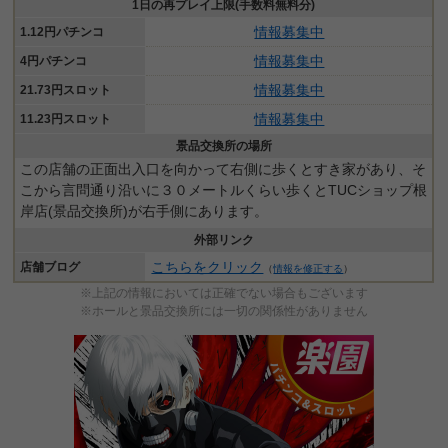
1日の再プレイ上限(手数料無料分)
情報募集中
1.12円パチンコ
情報募集中
4円パチンコ
情報募集中
21.73円スロット
情報募集中
11.23円スロット
景品交換所の場所
この店舗の正面出入口を向かって右側に歩くとすき家があり、そ
こから言問通り沿いに３０メートルくらい歩くとTUCショップ根
岸店(景品交換所)が右手側にあります。
外部リンク
こちらをクリック
店舗ブログ
（
情報を修正する
）
※上記の情報においては正確でない場合もございます
※ホールと景品交換所には一切の関係性がありません