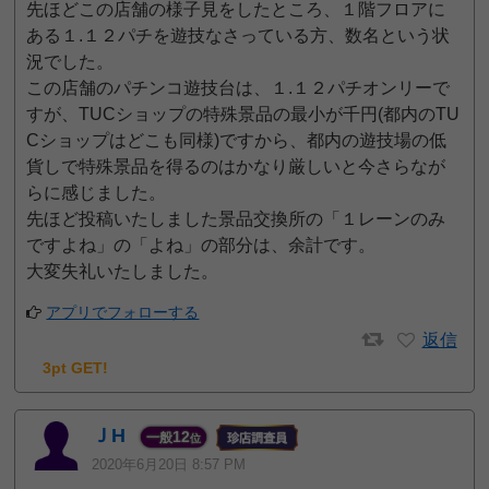
先ほどこの店舗の様子見をしたところ、１階フロアに
ある１.１２パチを遊技なさっている方、数名という状
況でした。
この店舗のパチンコ遊技台は、１.１２パチオンリーで
すが、TUCショップの特殊景品の最小が千円(都内のTU
Cショップはどこも同様)ですから、都内の遊技場の低
貨しで特殊景品を得るのはかなり厳しいと今さらなが
らに感じました。
先ほど投稿いたしました景品交換所の「１レーンのみ
ですよね」の「よね」の部分は、余計です。
大変失礼いたしました。
アプリでフォローする
返信
3pt GET!
ＪH
12
一般
位
2020年6月20日 8:57 PM