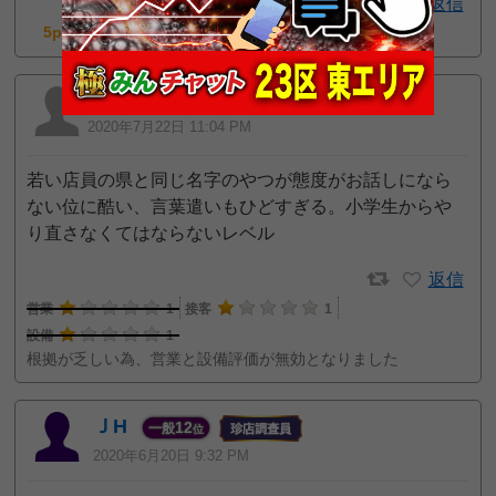
2
返信
5pt GET!
たま
2020年7月22日 11:04 PM
若い店員の県と同じ名字のやつが態度がお話しになら
ない位に酷い、言葉遣いもひどすぎる。小学生からや
り直さなくてはならないレベル
返信
営業
1
接客
1
設備
1
根拠が乏しい為、営業と設備評価が無効となりました
ＪH
12
一般
位
2020年6月20日 9:32 PM