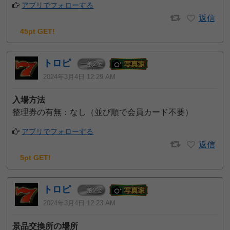
アプリでフォローする
返信
45pt GET!
トロピ
2
一般
位
2024年3月4日 12:29 AM
入場方法
整理券の有無：なし（並び順で会員カード不要）
アプリでフォローする
返信
5pt GET!
トロピ
2
一般
位
2024年3月4日 12:23 AM
景品交換所の場所