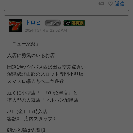
返信
トロピ
2
一般
位
2024年3月4日 12:52 AM
「ニュー京楽」
入店に勇気のいるお店
国道1号バイパス西沢田西交差点近い
沼津駅北西部のスロット専門小型店
スマスロ導入もベニヤ多数
近くに小型店「FUYO沼津店」と
準大型の人気店「マルハン沼津店」
3/1（金）16時入店
客数0 店内スタッフ0
朝の入場は先着順