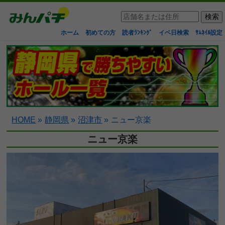
ホーム
初めての方
読者ﾗﾝｷﾝｸﾞ
イベ日検索
ｻﾑﾈｲﾙ設定
HOME
»
静岡県
»
沼津市
»
ニュー京楽
ニュー京楽