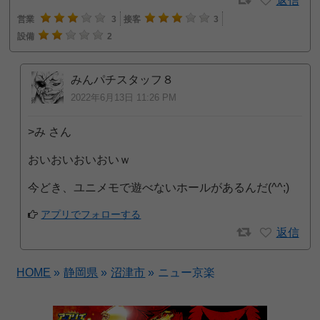
返信
営業
3
接客
3
設備
2
みんパチスタッフ８
2022年6月13日 11:26 PM
>み さん
おいおいおいおいｗ
今どき、ユニメモで遊べないホールがあるんだ(^^;)
アプリでフォローする
返信
HOME
»
静岡県
»
沼津市
»
ニュー京楽