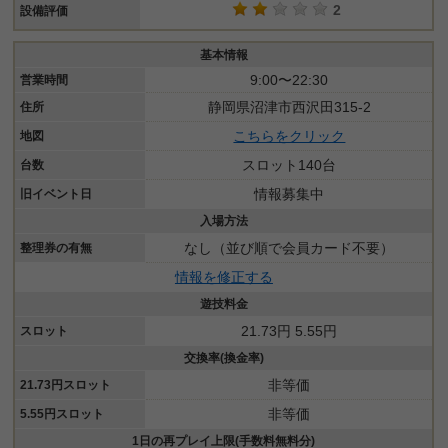
2
設備評価
基本情報
9:00〜22:30
営業時間
静岡県沼津市西沢田315-2
住所
こちらをクリック
地図
スロット140台
台数
情報募集中
旧イベント日
入場方法
なし（並び順で会員カード不要）
整理券の有無
情報を修正する
遊技料金
21.73円 5.55円
スロット
交換率(換金率)
非等価
21.73円スロット
非等価
5.55円スロット
1日の再プレイ上限(手数料無料分)