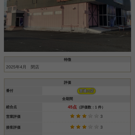
特徴
2025年4月 閉店
評価
番付
普通の店
全期間
45点
総合点
（評価数：1 件）
3
営業評価
3
接客評価