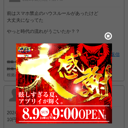
前はスマホ禁止のハウスルールがあったけど
大丈夫になってた
やっと時代の流れがうごいたか？？
返信
営業
2
接客
2
設備
2
根拠が乏しい為、全ての評価が無効となりました
スキジャ
2024年12月8日 6:21 PM
2024.12.7pm12:00
10円でリニューアルしたらしい