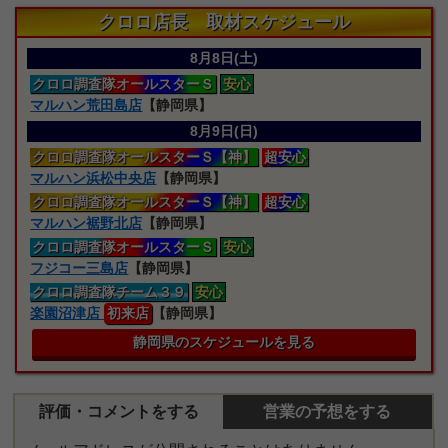
クロロ店長 取材スケジュール
8月8日(土)
クロロ
調査隊オールスターＳ
安心
マルハン荒田島店
【静岡県】
8月9日(日)
クロロ
調査隊オールスターＳ【神】
超安心
マルハン浜松中央店
【静岡県】
クロロ
調査隊オールスターＳ【神】
超安心
マルハン裾野北店
【静岡県】
クロロ
調査隊オールスターＳ
安心
フジコー三島店
【静岡県】
クロロ
調査隊
チーム３９
安心
楽園沼津店
初来店
【静岡県】
静岡県のスケジュールを見る
評価・コメントをする
営業の予想をする