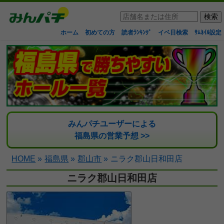
ホーム
初めての方
読者ﾗﾝｷﾝｸﾞ
イベ日検索
ｻﾑﾈｲﾙ設定
みんパチユーザーによる
福島県の営業予想 >>
HOME
»
福島県
»
郡山市
»
ニラク郡山日和田店
ニラク郡山日和田店