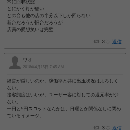
常に回収状態
とにかく釘が酷い
どの台も他の店の半分以下しか回らない
新台だろうが旧台だろうが
店員の愛想笑いは完璧
3
返信
ワオ
2018年4月15日 7:45 AM
経営が厳しいのか、稼働率と共に出玉状況はよろしく
ない。
接客態度はいいが、ユーザー客に対しての還元率が少
ない。
一円と5円スロットなんかは、日曜とか関係なしに閉め
ているイメージ。
3
返信