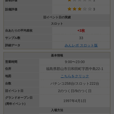
1
接客評価
3
設備評価
旧イベント日の実績
スロット
+3枚
台あたりの平均差枚
33
サンプル数
みんレポ スロット版
詳細データ
基本情報
9:00〜23:00
営業時間
福島県郡山市日和田町字西中島22-1
住所
こちらをクリック
地図
パチンコ258台/スロット222台
台数
2のつく日/9のつく日
旧イベント日
グランドオープン日
1997年4月1日
(周年イベント)
入場方法