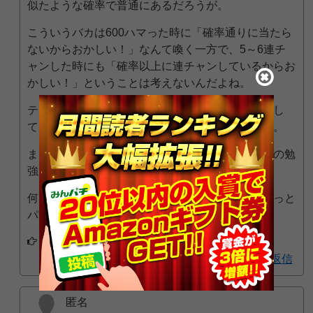
似たような確率で普通にあるだろうが。
こういうバカは600ハマった時に「確率通りに当たら
ないからおかしい！」なんて喚く一方で、5～6連チ
ャンした時にも「確率以上に連チャンしているからお
かしい！」ということは考えないんだよね。
テメエに都合のいいことは当然の現象として処理し
て、都合の悪いことに対してはギャーギャー喚く。
まあ、何というかまずはパチンコや確率の仕組みの勉
強をするべきだろ。
何はともかく、こういうバカな客が沢山いてくれっと
パチ屋も安泰ではあるよな。
アプリでフォローする
返信
匿名