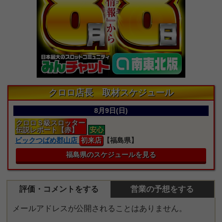
クロロ店長 取材スケジュール
8月9日(日)
クロロＳ級スロッター
伝説レポート【赤】
安心
ビックつばめ郡山店
初来店
【福島県】
福島県のスケジュールを見る
評価・コメントをする
営業の予想をする
メールアドレスが公開されることはありません。