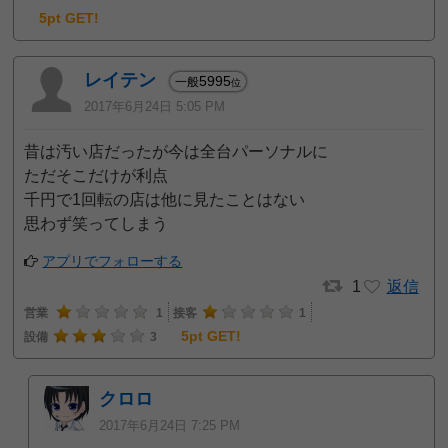
5pt GET!
レイテン
5995
一般
位
2017年6月24日 5:05 PM
昔は汚い店だったが今は全台パーソナルに
ただそこだけが利点
千円で1回転の店は他に見たことはない
思わず笑ってしまう
アプリでフォローする
1
返信
営業
1
接客
1
5pt GET!
設備
3
クロロ
2017年6月24日 7:25 PM