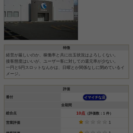
特徴
経営が厳しいのか、稼働率と共に出玉状況はよろしくない。
接客態度はいいが、ユーザー客に対しての還元率が少ない。
一円と5円スロットなんかは、日曜とか関係なしに閉めているイ
メージ。
評価
番付
イマイチな店
全期間
10点
総合点
（評価数：1 件）
1
営業評価