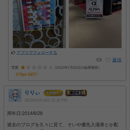
アプリでフォローする
返信
営業
1
（2022年7月26日の結果報告）
170pt GET!
りりぃ
1
予想屋
位
2022年6月14日 12:20 PM
周年日:2014/6/28
過去のブログを久々に見て、そいや優先入場券とか配