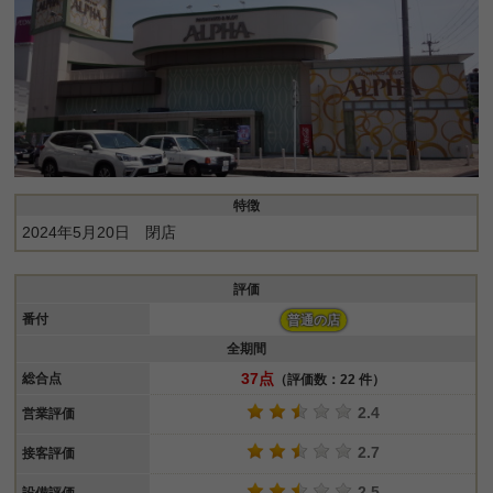
特徴
2024年5月20日 閉店
評価
番付
普通の店
全期間
37点
総合点
（評価数：22 件）
2.4
営業評価
2.7
接客評価
2.5
設備評価