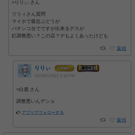
>りりぃ さん
リリィさん質問
マイホで最近ぶどうが
パチンコ台でですが出来るデスが
釘調整悪い？この店？デもよくあったけども
返信
りりぃ
1
予想屋
位
2023年5月6日 3:18 PM
>白鹿 さん
調整悪いんデショ
アプリでフォローする
返信