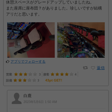
休憩スペースがグレードアップしていましたね。
また座席に座布団？がありました。珍しいですが結構
アリだと思います。
アプリでフォローする
返信
営業
3
接客
4
43pt GET!
設備
3
白鹿
2023年5月6日 1:50 AM