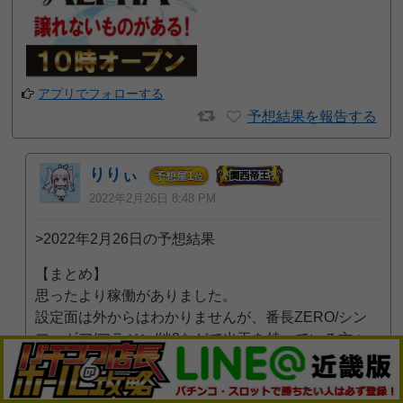
アプリでフォローする
予想結果を報告する
りりぃ
1
予想屋
位
2022年2月26日 8:48 PM
>2022年2月26日の予想結果
【まとめ】
思ったより稼働がありました。
設定面は外からはわかりませんが、番長ZERO/シン
フォギア/アラジン/絆2などで出玉を持っている方々
がいました。
だいぶ印象としては一時より良くなってきた気がしま