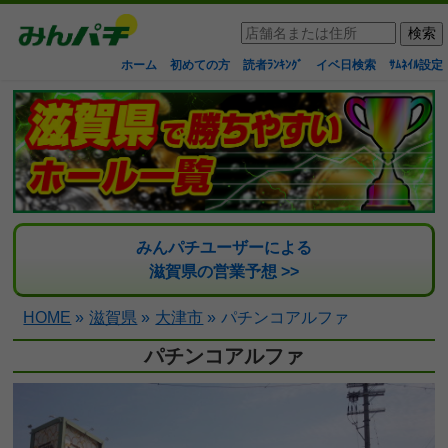
ホーム
初めての方
読者ﾗﾝｷﾝｸﾞ
イベ日検索
ｻﾑﾈｲﾙ設定
みんパチユーザーによる
滋賀県の営業予想 >>
HOME
»
滋賀県
»
大津市
»
パチンコアルファ
パチンコアルファ