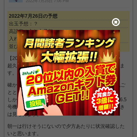
2022年7月25日 7:06 PM
2022年7月26日の予想
出玉予想：？
高設定の入れ方予想：
入れ方不明
並び予想：0～9人
【2022/7/26(火) 6のつく日】
超久々にこのお店の状況を確認しに行きたいと思いま
す。
確かにモバスロ配信してまど2全6とかジャグラー丸ご
ととかやっていた頃の勢いはないです。
しかし一時よりはラインナップも良くなり、話題の6.5
号機も系列で大量導入するなど現状打破に向けた動き
は見られます。
朝一は行けそうにないので夕方あたりに状況確認した
いと思います。