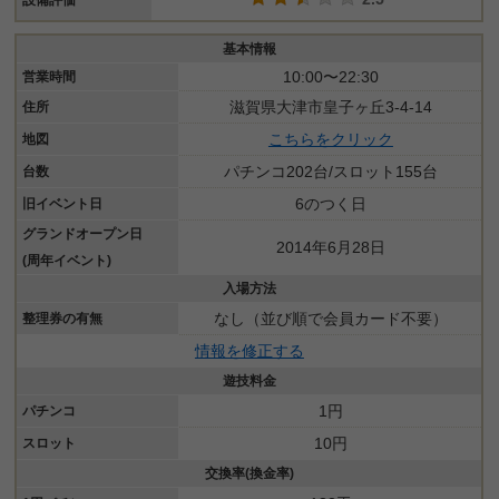
基本情報
10:00〜22:30
営業時間
滋賀県大津市皇子ヶ丘3-4-14
住所
こちらをクリック
地図
パチンコ202台/スロット155台
台数
6のつく日
旧イベント日
グランドオープン日
2014年6月28日
(周年イベント)
入場方法
なし（並び順で会員カード不要）
整理券の有無
情報を修正する
遊技料金
1円
パチンコ
10円
スロット
交換率(換金率)