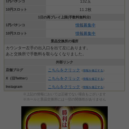
132玉
1円パチンコ
11.2枚
10円スロット
1日の再プレイ上限(手数料無料分)
情報募集中
1円パチンコ
情報募集中
10円スロット
景品交換所の場所
カウンター左手の出入口を出て左にあります。
あと交換所で手数料を取らなくなりました。
外部リンク
こちらをクリック
店舗ブログ
（
情報を修正する
）
こちらをクリック
X（旧Twitter）
（
情報を修正する
）
こちらをクリック
Instagram
（
情報を修正する
）
※上記の情報においては正確でない場合もございます
※ホールと景品交換所には一切の関係性がありません