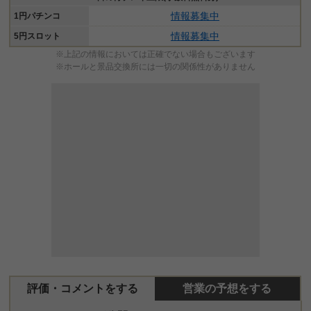
情報募集中
1円パチンコ
情報募集中
5円スロット
※上記の情報においては正確でない場合もございます
※ホールと景品交換所には一切の関係性がありません
評価・コメントをする
営業の予想をする