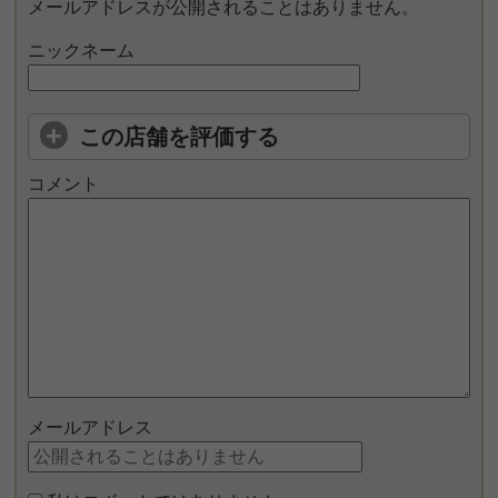
メールアドレスが公開されることはありません。
ニックネーム
この店舗を評価する
コメント
メールアドレス