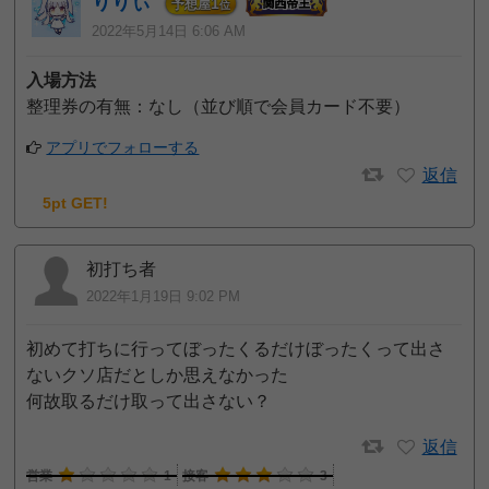
りりぃ
1
予想屋
位
2022年5月14日 6:06 AM
入場方法
整理券の有無：なし（並び順で会員カード不要）
アプリでフォローする
返信
5pt GET!
初打ち者
2022年1月19日 9:02 PM
初めて打ちに行ってぼったくるだけぼったくって出さ
ないクソ店だとしか思えなかった
何故取るだけ取って出さない？
返信
営業
1
接客
3