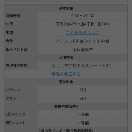
基本情報
9:00〜22:50
営業時間
広島県呉市中通4丁目1番24号
住所
こちらをクリック
地図
パチンコ166台/スロット44台
台数
情報募集中
旧イベント日
入場方法
なし（並び順で会員カード不要）
整理券の有無
情報を修正する
遊技料金
1円
パチンコ
5円
スロット
交換率(換金率)
非等価
1円パチンコ
非等価
5円スロット
1日の再プレイ上限(手数料無料分)