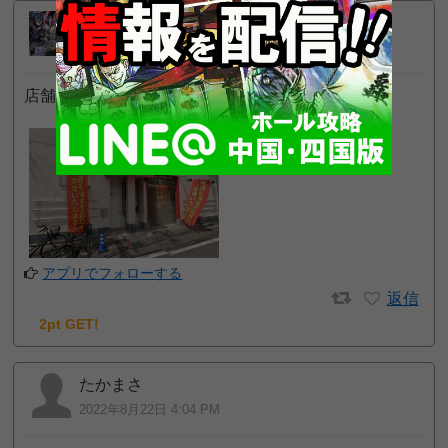
ねろ
10
プロ
位
2024年3月23日 10:22 AM
店舗画像です
アプリでフォローする
返信
2pt GET!
たかまさ
2022年8月22日 4:04 PM