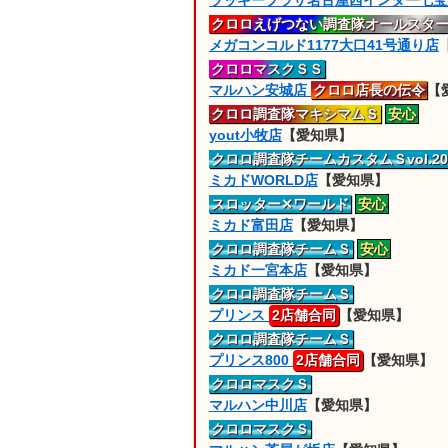
ラッキープラザ名古屋西インター七
クロロえげつない
調査隊
オールスタ
メガコンコルド1177大口41号通り店
クロロ
マスクＳＳ
マルハン安城店
クロロ店長の伝令
【
クロロ
調査隊マキシマムＳ
安心
yout小牧店
【愛知県】
クロロ
調査隊
チームカスタムＳvol.20
ミカドWORLD店
【愛知県】
スロッター
✕ワールド
安心
ミカド富田店
【愛知県】
クロロ
調査隊
チームＳ
安心
ミカド一宮本店
【愛知県】
クロロ
調査隊
チームＳ
プリンス
2店舗合同
【愛知県】
クロロ
調査隊
チームＳ
プリンス800
2店舗合同
【愛知県】
クロロ
マスクＳ
マルハン中川店
【愛知県】
クロロ
マスクＳ