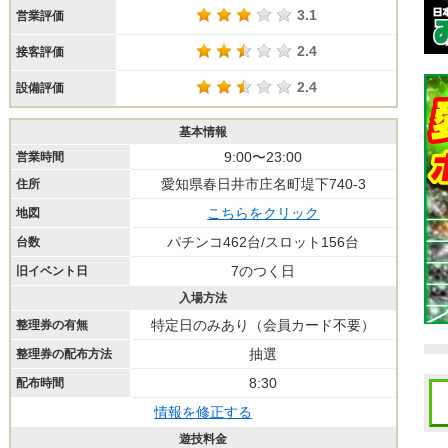
3.1
営業評価
2.4
接客評価
2.4
設備評価
基本情報
9:00〜23:00
営業時間
愛知県春日井市庄名町堤下740-3
住所
こちらをクリック
地図
パチンコ462台/スロット156台
台数
7のつく日
旧イベント日
入場方法
特定日のみあり（会員カード不要）
整理券の有無
抽選
整理券の配布方法
8:30
配布時間
情報を修正する
遊技料金