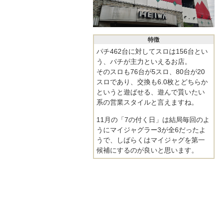
特徴
パチ462台に対してスロは156台とい
う、パチが主力といえるお店。
そのスロも76台が5スロ、80台が20
スロであり、交換も6.0枚とどちらか
というと遊ばせる、遊んで貰いたい
系の営業スタイルと言えますね。
11月の「7の付く日」は結局毎回のよ
うにマイジャグラー3が全6だったよ
うで、しばらくはマイジャグを第一
候補にするのが良いと思います。