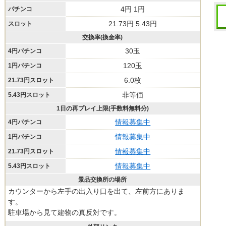
4円 1円
パチンコ
21.73円 5.43円
スロット
交換率(換金率)
30玉
4円パチンコ
120玉
1円パチンコ
6.0枚
21.73円スロット
非等価
5.43円スロット
1日の再プレイ上限(手数料無料分)
情報募集中
4円パチンコ
情報募集中
1円パチンコ
情報募集中
21.73円スロット
情報募集中
5.43円スロット
景品交換所の場所
カウンターから左手の出入り口を出て、左前方にありま
す。
駐車場から見て建物の真反対です。