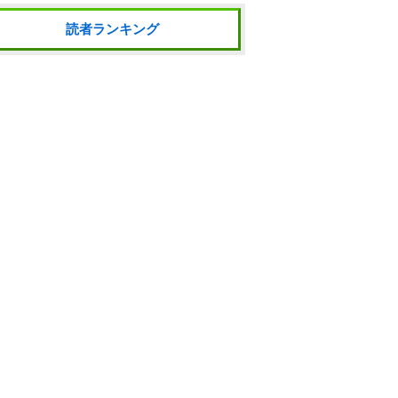
読者ランキング