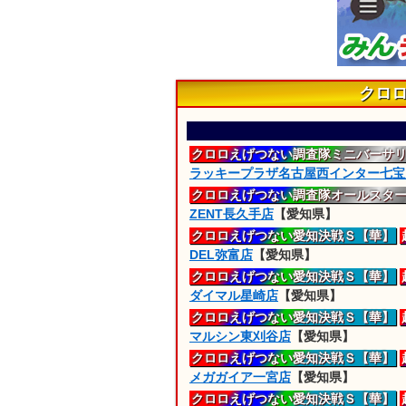
クロ
クロロえげつない
調査隊
ミニバーサ
ラッキープラザ名古屋西インター七宝
クロロえげつない
調査隊
オールスタ
ZENT長久手店
【愛知県】
クロロえげつない愛知決戦Ｓ【華】
DEL弥富店
【愛知県】
クロロえげつない愛知決戦Ｓ【華】
ダイマル星崎店
【愛知県】
クロロえげつない愛知決戦Ｓ【華】
マルシン東刈谷店
【愛知県】
クロロえげつない愛知決戦Ｓ【華】
メガガイア一宮店
【愛知県】
クロロえげつない愛知決戦Ｓ【華】