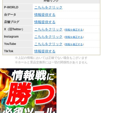
外部リンク
こちらをクリック
P-WORLD
情報提供する
台データ
情報提供する
店舗ブログ
こちらをクリック
X（旧Twitter）
（
情報を修正する
）
こちらをクリック
Instagram
（
情報を修正する
）
こちらをクリック
YouTube
（
情報を修正する
）
情報提供する
TikTok
※上記の情報においては正確でない場合もございます
※ホールと景品交換所には一切の関係性がありません