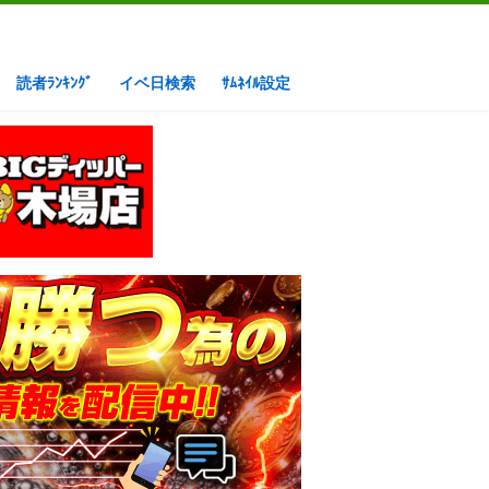
読者ﾗﾝｷﾝｸﾞ
イベ日検索
ｻﾑﾈｲﾙ設定