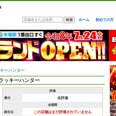
報
ホーム
初めての方
キーハンター
ラッキーハンター
評価
未評価
番付
全期間
この店舗はまだ評価されていません
総合点