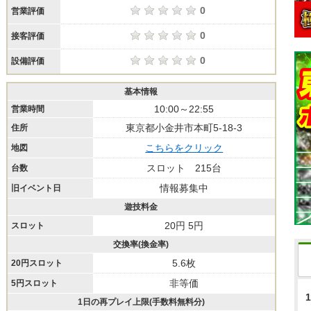
0
営業評価
0
接客評価
0
設備評価
基本情報
10:00～22:55
営業時間
東京都小金井市本町5-18-3
住所
こちらをクリック
地図
スロット 215台
台数
情報募集中
旧イベント日
遊技料金
20円 5円
スロット
交換率(換金率)
5.6枚
20円スロット
非等価
5円スロット
1
1日の再プレイ上限(手数料無料分)