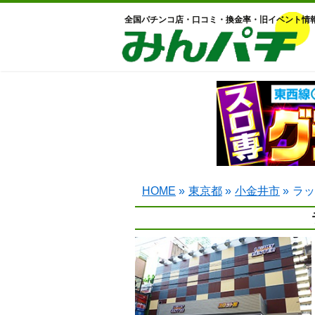
全国パチンコ店・口コミ・換金率・旧イベント情
HOME
»
東京都
»
小金井市
»
ラッ