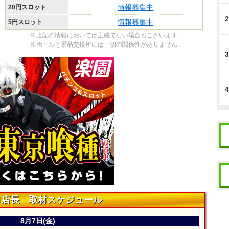
情報募集中
20円スロット
2
情報募集中
5円スロット
※上記の情報においては正確でない場合もございます
※ホールと景品交換所には一切の関係性がありません
3
4
ロ店長 取材スケジュール
8月7日(金)