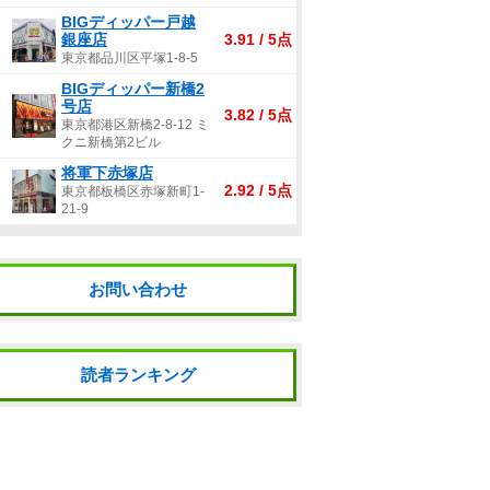
BIGディッパー戸越
銀座店
3.91 / 5点
東京都品川区平塚1-8-5
BIGディッパー新橋2
号店
3.82 / 5点
東京都港区新橋2-8-12 ミ
クニ新橋第2ビル
将軍下赤塚店
2.92 / 5点
東京都板橋区赤塚新町1-
21-9
お問い合わせ
読者ランキング