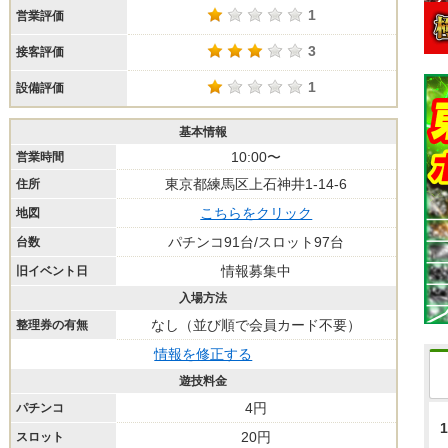
1
営業評価
3
接客評価
1
設備評価
基本情報
10:00〜
営業時間
東京都練馬区上石神井1-14-6
住所
こちらをクリック
地図
パチンコ91台/スロット97台
台数
情報募集中
旧イベント日
入場方法
なし（並び順で会員カード不要）
整理券の有無
情報を修正する
遊技料金
4円
パチンコ
1
20円
スロット