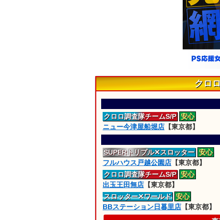
クロ
クロロ
調査隊
チームS/P
安心
ニュー今津屋船堀店
【東京都】
SUPERトリプル
✕スロッター
安心
フルハウス戸越公園店
【東京都】
クロロ
調査隊
チームS/P
安心
出玉王田無店
【東京都】
スロッター
✕ワールド
安心
BBステーション日暮里店
【東京都】