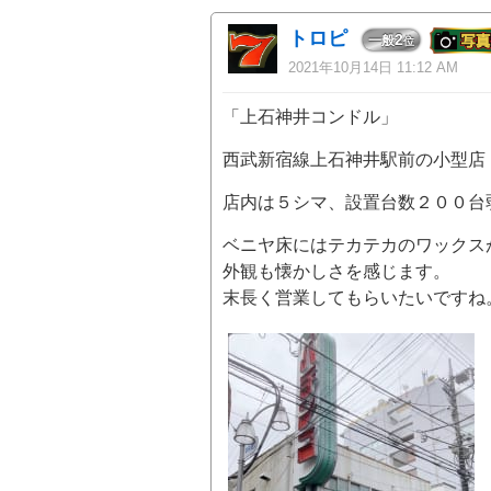
トロピ
2
一般
位
2021年10月14日 11:12 AM
「上石神井コンドル」
西武新宿線上石神井駅前の小型店
店内は５シマ、設置台数２００台
ベニヤ床にはテカテカのワックス
外観も懐かしさを感じます。
末長く営業してもらいたいですね