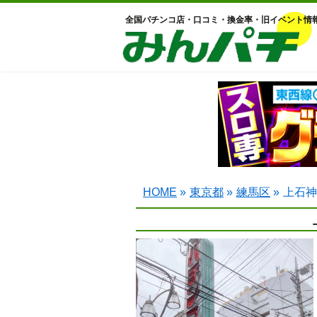
全国パチンコ店・口コミ・換金率・旧イベント情
HOME
»
東京都
»
練馬区
»
上石神