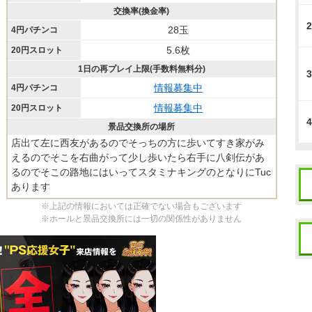
交換率(換金率)
2
28玉
4円パチンコ
5.6枚
20円スロット
1日の再プレイ上限(手数料無料分)
3
情報募集中
4円パチンコ
情報募集中
20円スロット
4
景品交換所の場所
店出て左に西友があるのでそっちの方に歩いてすき家がみ
えるのでそこを右曲がって少し歩いたら右手に八剣伝があ
るのでそこの路地にはいってスタミナキングのとなりにTuc
あります
※上記の情報においては正確でない場合もございます
※ホールと景品交換所には一切の関係性がありません