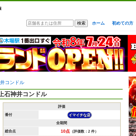
報
ホーム
初めての方
井コンドル
上石神井コンドル
評価
番付
イマイチな店
全期間
10点
総合点
（評価数：2 件）