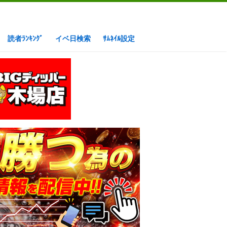
読者ﾗﾝｷﾝｸﾞ
イベ日検索
ｻﾑﾈｲﾙ設定