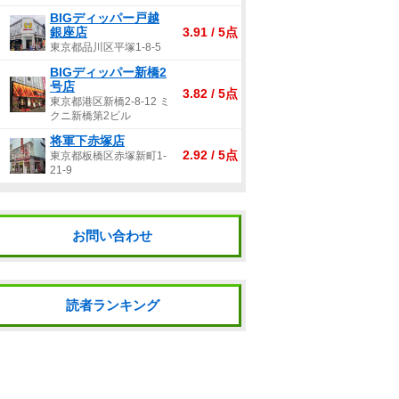
BIGディッパー戸越
銀座店
3.91 / 5点
東京都品川区平塚1-8-5
BIGディッパー新橋2
号店
3.82 / 5点
東京都港区新橋2-8-12 ミ
クニ新橋第2ビル
将軍下赤塚店
2.92 / 5点
東京都板橋区赤塚新町1-
21-9
お問い合わせ
読者ランキング