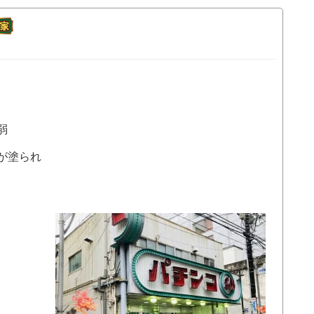
弱
が塗られ
。