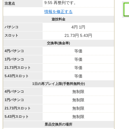
9:55 再整列です。
注意点
情報を修正する
遊技料金
4円 1円
パチンコ
21.73円 5.43円
スロット
交換率(換金率)
等価
4円パチンコ
等価
1円パチンコ
等価
21.73円スロット
等価
5.43円スロット
1日の再プレイ上限(手数料無料分)
無制限
4円パチンコ
無制限
1円パチンコ
無制限
21.73円スロット
無制限
5.43円スロット
景品交換所の場所