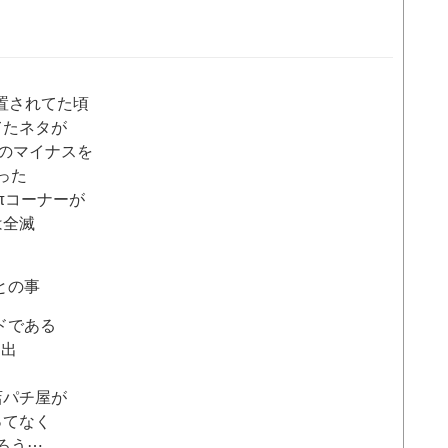
設置されてた頃
てたネタが
上のマイナスを
った
πコーナーが
は全滅
との事
ドである
進出
店パチ屋が
ってなく
ろう⋯