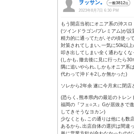
ヲッサン｡
3812
一般
位
2023年8月7日 6:30 PM
もう開店当初にオニア系の沖スロ
(ツインドラゴン/プレミアム)が
精力的に通ってたが､その頃使っ
対策されてしまい､一気に50k以
叩き出してしまい全く通わなくな
(しかも､撤去後に見に行ったら30
隅に追いやられ､しかもオニア系
代わって沖ドキ2しか無かった)
ソレから2年余 遂に今月末に閉店
(恐らく､熊本県内の最近のトレン
福岡の『フェ○ス』Gが居抜きで
してきそうなヨカン)
少なくとも､この通りは他にも数
あるから､出店自体の選択は間違
単に営業方針が合わなかったのだ