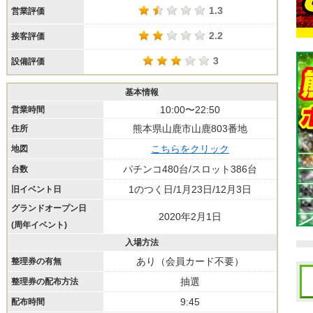
1.3
営業評価
2.2
接客評価
3
設備評価
基本情報
10:00〜22:50
営業時間
熊本県山鹿市山鹿803番地
住所
こちらをクリック
地図
パチンコ480台/スロット386台
台数
1のつく日/1月23日/12月3日
旧イベント日
グランドオープン日
2020年2月1日
(周年イベント)
入場方法
あり（会員カード不要）
整理券の有無
抽選
整理券の配布方法
9:45
配布時間