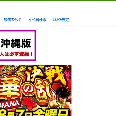
読者ﾗﾝｷﾝｸﾞ
イベ日検索
ｻﾑﾈｲﾙ設定