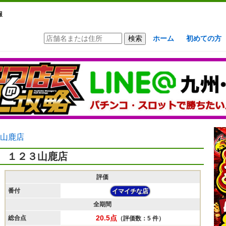
報
ホーム
初めての方
山鹿店
１２３山鹿店
評価
番付
イマイチな店
全期間
20.5点
総合点
（評価数：5 件）