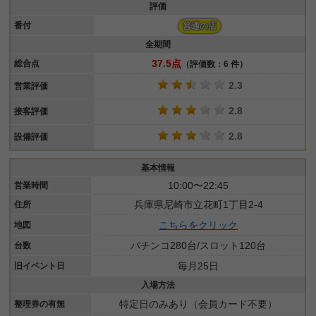
評価
番付
普通の店
全期間
37.5点
総合点
（評価数：6 件）
2.3
営業評価
2.8
接客評価
2.8
設備評価
基本情報
10:00〜22:45
営業時間
兵庫県尼崎市立花町1丁目2-4
住所
こちらをクリック
地図
パチンコ280台/スロット120台
台数
毎月25日
旧イベント日
入場方法
特定日のみあり（会員カード不要）
整理券の有無