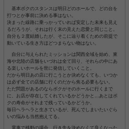
基本ボクのスタンスは明日どのホールで、どの台を
打つとか事前に決める事はない。
決まった線路に乗っかっていれば安定した未来も見え
るだろうが、それは行く末の見えた恋愛と同じこと。
自分も２度結婚したが、そこに辿り着くための前提で
動いている生き方ほどつまらない物はない。
自分に与えられたミッションは関西全域を始め、東
海や北陸の店舗をいづれは全て回り、それらの中にあ
る楽しいホールを世に発信していくこと。
だから明日あの店に行こうとか決めなくても、いつか
は必ず全ての店舗に行くのだから焦る必要もない。
ただ問題があるのならボクがそのホールに行くまで
に、お店が存在してくれているかどうかと…あとはボ
クの寿命がそれまで残っているかどうか。
毎日ヘラヘラと生きているが、死んでしまいたいぐら
いの悩みも当然抱えてる。
電車で移動の場合、行き先を決めなくて良くなった