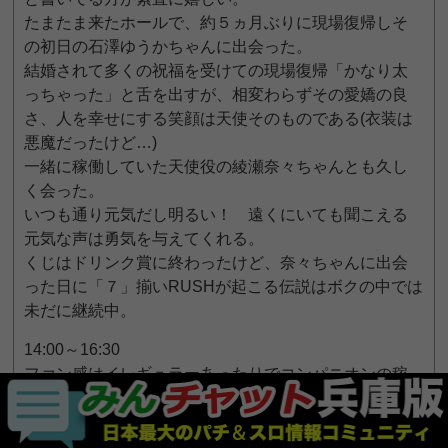
たまたま来たホールで、約５ヵ月ぶりに現場復帰しそ
の初日の石澤ゆうかちゃんに出会った。
結婚されて多くの祝福を受けての現場復帰「かなり太
っちゃった」と舌を出すが、相変わらずその愛嬌の良
さ、人を幸せにする笑顔は天使そのものである(衣装は
悪魔だったけど…)
一緒に稼働していた天使役の綾瀬奈々ちゃんとも久し
く会った。
いつも通り元気だし明るい！ 遠くにいても聞こえる
元気な声は勇気を与えてくれる。
くじはドリンク賞に終わったけど、奈々ちゃんに出会
った日に「７」揃いRUSHが起こる伝説はボクの中では
未だに継続中。
14:00～16:30
ファン感はイレギュラーあったりでコンパニオンの稼
働時間もマチマチ。
但し普段は勤務してないような言わば「レアキャラ」
と呼ばれる女の子も現場入りしたりで、来店イベント