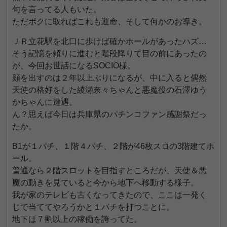
句を言ってる人もいた。
ただボクに取ればこれも運命、そして何かのお導き。
ＪＲ立花駅を北口に歩けば確かホールがあったハズ…
そう記憶を頼りに進むと階段降りて目の前にあったの
が、今回お世話になるSOCIO様。
顔を出すのは２年以上ぶりになるが、中に入ると偶然
天使の格好をした綾瀬奈々ちゃんと悪魔役の石澤ゆう
かちゃんに遭遇。
ん？思えば今日は兵庫県のパチンコファン感謝祭だっ
たか。
B1が１パチ、１階４パチ、２階が46枚スロの3階建てホ
ール。
普通なら２階スロットを目指すところだが、天使＆悪
魔の動きを見ていると今から地下へ移動する様子。
我が家のテレビも古くなってきたので、ここは一発く
じで当ててやろうかと１パチを打つことに。
地下は７割以上の稼働を誇ってた。