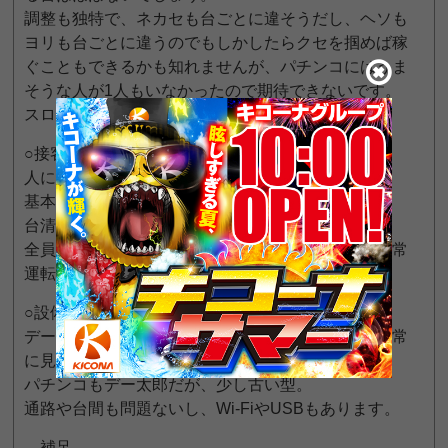
調整も独特で、ネカセも台ごとに違そうだし、ヘソも
ヨリも台ごとに違うのでもしかしたらクセを掴めば稼
ぐこともできるかも知れませんが、パチンコにはうま
そうな人が1人もいなかったので期待できないです。
スロットがいいだけに少し残念です。
○接客
人によって対応の差がありそうでした。
基本的に店員は多いので対応は早め。
台清掃もしています。
全員コスプレというか仮装をしてましたがあれが平常
運転なのか？
○設備
データランプはスロットはダイイチのデー太郎で非常
に見やすい。
パチンコもデー太郎だが、少し古い型。
通路や台間も問題ないし、Wi-FiやUSBもあります。
…補足…