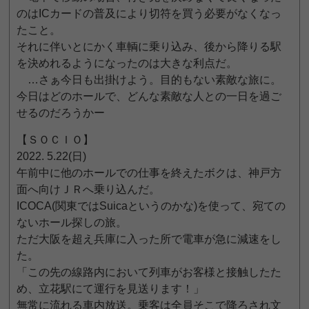
のはICカードの普及により切符を買う必要がなくなっ
たこと。
それに伴いとにかく車輌に乗り込み、後から降りる駅
を決めれるようになったのは大きな利点だ。
…さぁ今日も出掛けよう。目的もない素敵な旅に。
今日はどのホールで、どんな素敵な人との一日を過ご
せるのだろうかー
【ＳＯＣＩＯ】
2022. 5.22(日)
午前中に他のホールでの仕事を終えたボクは、神戸方
面へ向けＪＲへ乗り込んだ。
ICOCA(関東ではSuicaというのかな)を使って、宛ての
ないホール探しの旅。
ただ大阪を超え兵庫に入った所で電車が急に減速をし
た。
「この先の線路内において列車がお客様と接触したた
め、立花駅にて運行を見送ります！」
無常に流れる車内放送。乗客は全員そこで降ろされ文