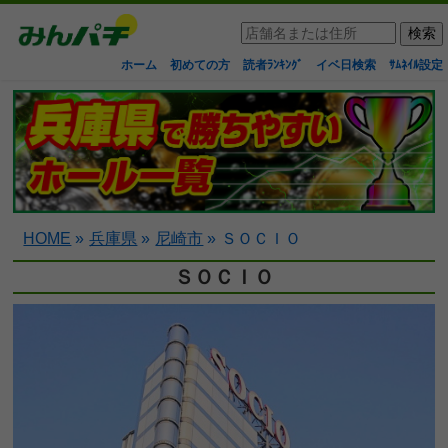
ホーム
初めての方
読者ﾗﾝｷﾝｸﾞ
イベ日検索
ｻﾑﾈｲﾙ設定
HOME
»
兵庫県
»
尼崎市
»
ＳＯＣＩＯ
ＳＯＣＩＯ