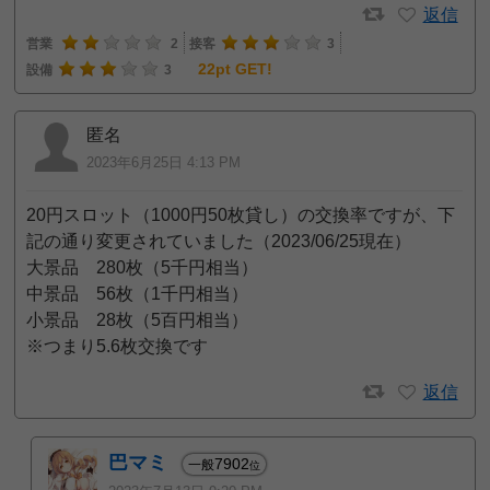
返信
営業
2
接客
3
22pt GET!
設備
3
匿名
2023年6月25日 4:13 PM
20円スロット（1000円50枚貸し）の交換率ですが、下
記の通り変更されていました（2023/06/25現在）
大景品 280枚（5千円相当）
中景品 56枚（1千円相当）
小景品 28枚（5百円相当）
※つまり5.6枚交換です
返信
巴マミ
7902
一般
位