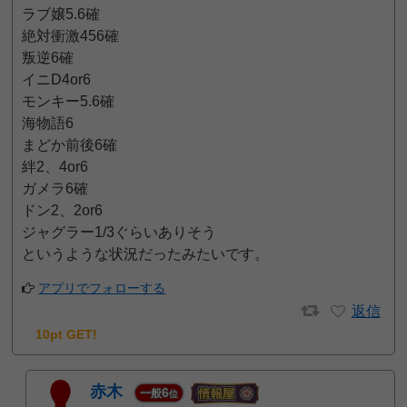
ラブ嬢5.6確
絶対衝激456確
叛逆6確
イニD4or6
モンキー5.6確
海物語6
まどか前後6確
絆2、4or6
ガメラ6確
ドン2、2or6
ジャグラー1/3ぐらいありそう
というような状況だったみたいです。
アプリでフォローする
返信
10pt GET!
赤木
6
一般
位