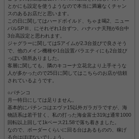
とかにも設定を使うようなので本当に満遍なくチャン
スのあるお店だと思います。
この日に関してはハードボイルド、ちゃま喝2、ニュー
パルSPⅢ、にそれぞれ1台ずつ、ハナハナ天翔が6台中
3台高設定と思われます。
ジャグラーに関してはSアイムが2.3台並びで良さそう
で、他のメイン機種や1台設置バラエティにも2台並び
っぽい箇所ありました。
客層に関しても、隣のキコーナ立花北より上手そうな
人が多かったので25日に関してはこちらのお店が信頼
されているようです。
○パチンコ
月一特日にしては足りません。
基本的にパチンコはエヴァ15以外ガラガラですが、海
物語系は若干甘く、私の打った海金富士319は通常1000
回転以上回して1kベース21.58で落ち着きました。
なので、ボーダーくらいに回る台はあるものの、稼げ
る台はほぼないでしょう。