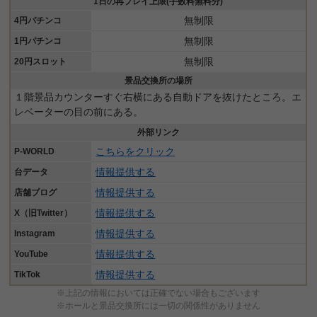
1日の再プレイ上限(手数料無料分)
無制限
4円パチンコ
無制限
1円パチンコ
無制限
20円スロット
景品交換所の場所
１階景品カウンターすぐ右横にある自動ドアを抜けたところ。エ
レベーターの目の前にある。
外部リンク
こちらをクリック
P-WORLD
情報提供する
台データ
情報提供する
店舗ブログ
情報提供する
X（旧Twitter）
情報提供する
Instagram
情報提供する
YouTube
情報提供する
TikTok
※上記の情報においては正確でない場合もございます
※ホールと景品交換所には一切の関係性がありません