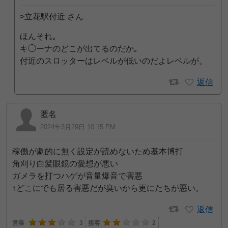
>立花駅付近 さん
ほんそれ｡
キ◯ーナのどこが出てるのだか｡
付近のスロッターはレベルが低いのだよレベルが。
返信
匿名
2024年3月29日 10:15 PM
稼働が劇的に無く設定が読めないため基本博打
角刈り白髪眼鏡の愛想が悪い
ガメラを打つハゲが音量爆音で害悪
↑どこにでも居る害悪だが臭いから更にたちが悪い。
返信
営業
3
接客
2