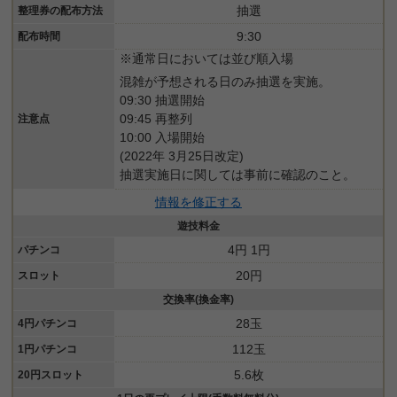
抽選
整理券の配布方法
9:30
配布時間
※通常日においては並び順入場
混雑が予想される日のみ抽選を実施。
09:30 抽選開始
09:45 再整列
注意点
10:00 入場開始
(2022年 3月25日改定)
抽選実施日に関しては事前に確認のこと。
情報を修正する
遊技料金
4円 1円
パチンコ
20円
スロット
交換率(換金率)
28玉
4円パチンコ
112玉
1円パチンコ
5.6枚
20円スロット