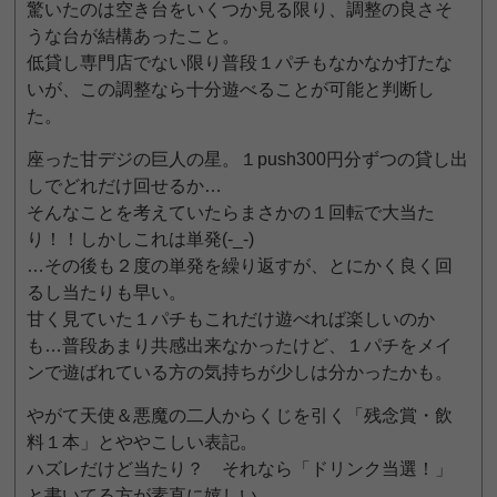
驚いたのは空き台をいくつか見る限り、調整の良さそ
うな台が結構あったこと。
低貸し専門店でない限り普段１パチもなかなか打たな
いが、この調整なら十分遊べることが可能と判断し
た。
座った甘デジの巨人の星。１push300円分ずつの貸し出
しでどれだけ回せるか…
そんなことを考えていたらまさかの１回転で大当た
り！！しかしこれは単発(-_-)
…その後も２度の単発を繰り返すが、とにかく良く回
るし当たりも早い。
甘く見ていた１パチもこれだけ遊べれば楽しいのか
も…普段あまり共感出来なかったけど、１パチをメイ
ンで遊ばれている方の気持ちが少しは分かったかも。
やがて天使＆悪魔の二人からくじを引く「残念賞・飲
料１本」とややこしい表記。
ハズレだけど当たり？ それなら「ドリンク当選！」
と書いてる方が素直に嬉しい。