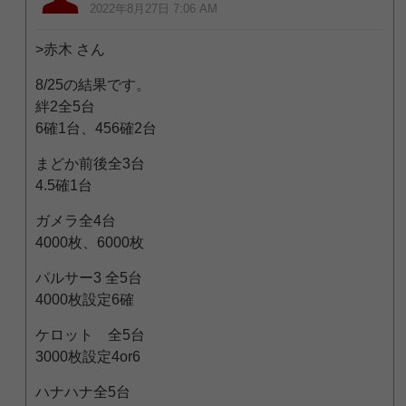
2022年8月27日 7:06 AM
>赤木 さん
8/25の結果です。
絆2全5台
6確1台、456確2台
まどか前後全3台
4.5確1台
ガメラ全4台
4000枚、6000枚
パルサー3 全5台
4000枚設定6確
ケロット 全5台
3000枚設定4or6
ハナハナ全5台