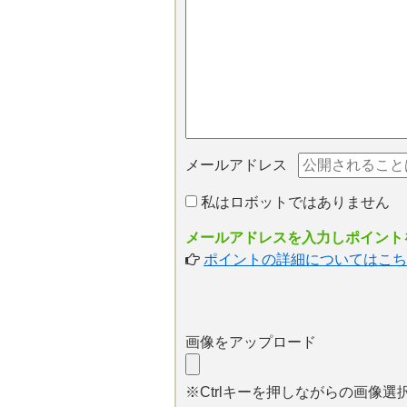
メールアドレス
私はロボットではありません
メールアドレスを入力しポイントを
ポイントの詳細についてはこち
画像をアップロード
※Ctrlキーを押しながらの画像