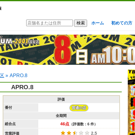
報
ホーム
初めての方
区
»
APRO.8
APRO.8
評価
番付
普通の店
全期間
46点
総合点
（評価数：6 件）
2.5
営業評価