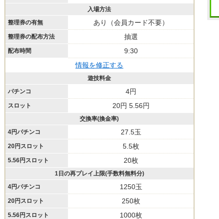
入場方法
あり（会員カード不要）
整理券の有無
抽選
整理券の配布方法
9:30
配布時間
情報を修正する
遊技料金
4円
パチンコ
20円 5.56円
スロット
交換率(換金率)
27.5玉
4円パチンコ
5.5枚
20円スロット
20枚
5.56円スロット
1日の再プレイ上限(手数料無料分)
1250玉
4円パチンコ
250枚
20円スロット
1000枚
5.56円スロット