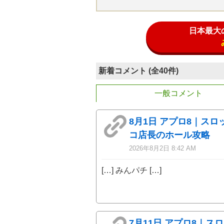
日本最大
新着コメント (全40件)
一般コメント
8月1日 アプロ8｜スロッ
コ店長のホール攻略
2026年8月2日 8:42 AM
[…] みんパチ […]
7月11日 アプロ8｜スロ