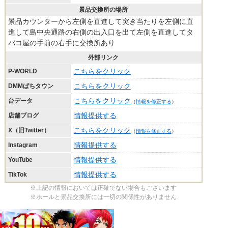
景品交換所の場所
景品カウンターから左側を直進して突き当たりを左側に直
進して島中央通路の右側の出入口を出て左側を直進してタ
バコ屋の手前の右手に交換所あり
外部リンク
こちらをクリック
P-WORLD
こちらをクリック
DMMぱちタウン
こちらをクリック
台データ
（
情報を修正する
）
情報提供する
店舗ブログ
こちらをクリック
X（旧Twitter）
（
情報を修正する
）
情報提供する
Instagram
情報提供する
YouTube
情報提供する
TikTok
※上記の情報においては正確でない場合もございます
※ホールと景品交換所には一切の関係性がありません