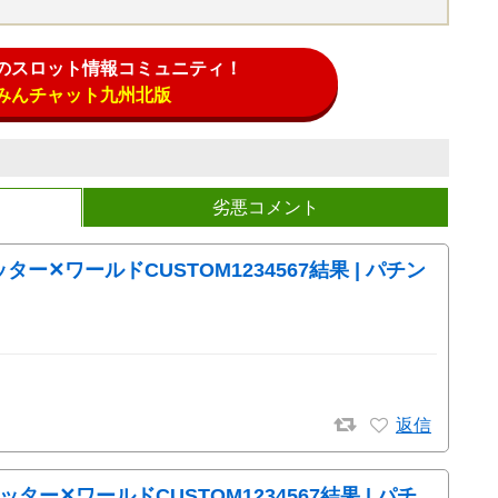
のスロット情報コミュニティ！
みんチャット九州北版
劣悪コメント
ター✕ワールドCUSTOM1234567結果 | パチン
返信
ッター✕ワールドCUSTOM1234567結果 | パチ