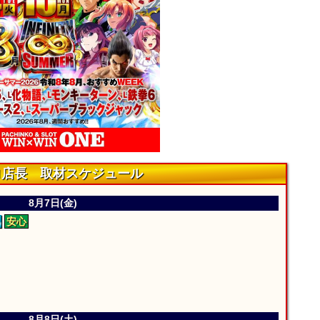
ロ店長 取材スケジュール
8月7日(金)
安心
8月8日(土)