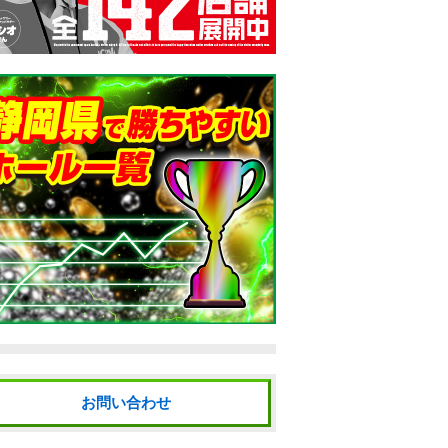
お問い合わせ