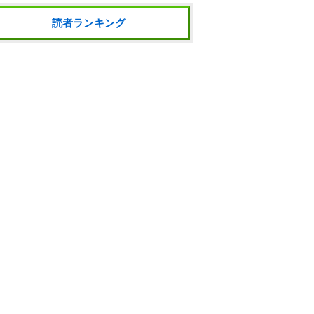
読者ランキング