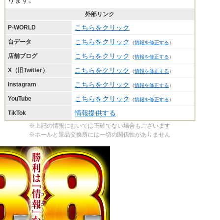
ります。
外部リンク
こちらをクリック
P-WORLD
こちらをクリック
台データ
（
情報を修正する
）
こちらをクリック
店舗ブログ
（
情報を修正する
）
こちらをクリック
X（旧Twitter）
（
情報を修正する
）
こちらをクリック
Instagram
（
情報を修正する
）
こちらをクリック
YouTube
（
情報を修正する
）
情報提供する
TikTok
※上記の情報においては正確でない場合もございます
※ホールと景品交換所には一切の関係性がありません