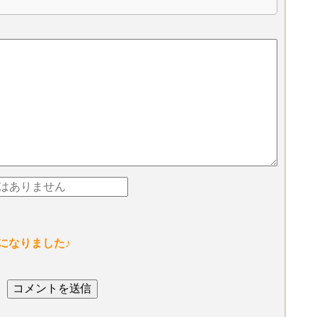
になりました♪