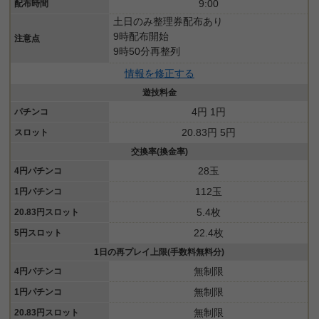
9:00
配布時間
土日のみ整理券配布あり
9時配布開始
注意点
9時50分再整列
情報を修正する
遊技料金
4円 1円
パチンコ
20.83円 5円
スロット
交換率(換金率)
28玉
4円パチンコ
112玉
1円パチンコ
5.4枚
20.83円スロット
22.4枚
5円スロット
1日の再プレイ上限(手数料無料分)
無制限
4円パチンコ
無制限
1円パチンコ
無制限
20.83円スロット