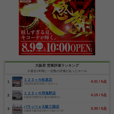
大阪府 営業評価ランキング
※過去1年間に一定数の評価があったホール
１２３＋Ｎ松原店
4.31 / 5点
1
大阪府松原市丹南1丁目317-1
１２３＋Ｎ羽曳野店
4.15 / 5点
2
大阪府羽曳野市広瀬186番地の1
パラッツォ大阪三国店
3.30 / 5点
3
大阪府大阪市淀川区十八条2-17-14