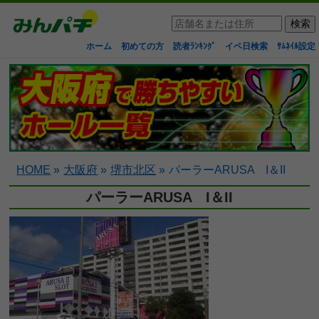
ホーム
初めての方
読者ﾗﾝｷﾝｸﾞ
イベ日検索
ｻﾑﾈｲﾙ設定
HOME
»
大阪府
»
堺市北区
»
パーラーARUSA I＆II
パーラーARUSA I＆II