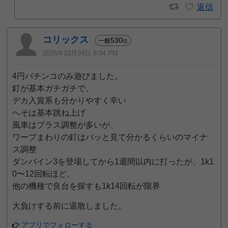
返信
コリックス
530
一般
位
2025年10月24日 8:04 PM
4円パチンコのみ遊びました。
釘が基本ガチガチで、
デカ入賞系も分かりやすく辛い
へそは基本跳ね上げ
風車はプラス調整が多いが、
ワープまわりの釘はパッと見て分かるくらいのマイナ
ス調整
ダンバイン3を登場してから1週間以内に打ったが、1k1
0〜12回転ほど。
他の機種で良台を探すも1k14回転が限界
大負けする前に退散しました。
アプリでフォローする