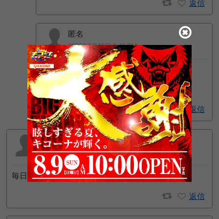
返信
匿名
2026年3月16日 3:40 PM
>匿名 さん
不気味やな
返信
yonayonagogo
2026年1月23日 3:07 AM
毎日スロット打ててるのが幸せだぜ
返信