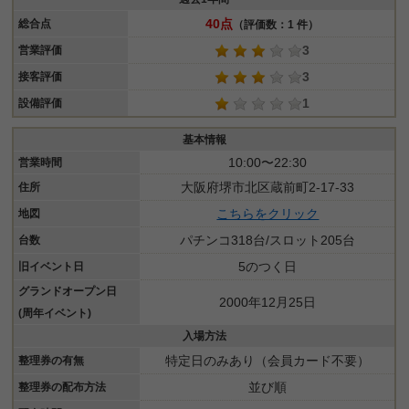
40点
総合点
（評価数：1 件）
3
営業評価
3
接客評価
1
設備評価
基本情報
10:00〜22:30
営業時間
大阪府堺市北区蔵前町2-17-33
住所
こちらをクリック
地図
パチンコ318台/スロット205台
台数
5のつく日
旧イベント日
グランドオープン日
2000年12月25日
(周年イベント)
入場方法
特定日のみあり（会員カード不要）
整理券の有無
並び順
整理券の配布方法