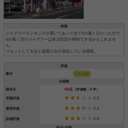
特徴
ジャグラーランキングが置いてあって全て5の着く日だったので
5の着く日のジャグラーは多少設定が期待できるかもしれませ
ん。
リセットしてる台と据置の台が混在している模様。
評価
番付
普通の店
全期間
43点
総合点
（評価数：8 件）
2.5
営業評価
3.3
接客評価
2.8
設備評価
過去1年間