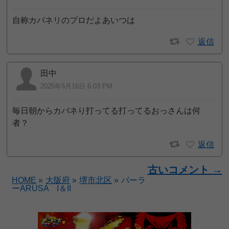
自称カバネリのプロだよあいつは
返信
田中
2025年5月16日 6:03 PM
毎日朝からカバネり打ってる打ってるおっさんは何
者？
返信
古いコメント →
HOME
»
大阪府
»
堺市北区
»
パーラ
ーARUSA I＆II