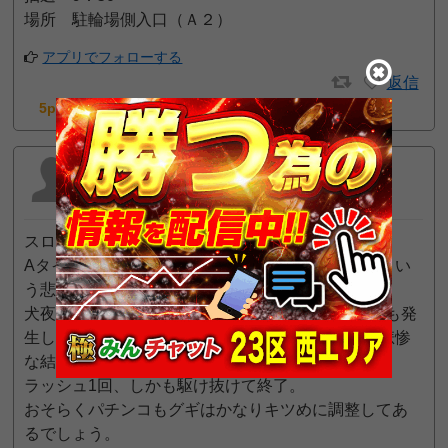
場所 駐輪場側入口（Ａ２）
アプリでフォローする
返信
5pt GET!
匿名
2022年12月24日 8:22 PM
スロットは今まで見てきたお店の中で最低です。
Aタイプで回ってる台は全てBIG確立1／1000以下とい
う悲惨な状況。
犬夜叉を打ちましたが有利区間天井まで妖退治1回も発
生しない(レア子役ぶった斬り目ともに0回)という悲惨
な結果に。
ラッシュ1回、しかも駆け抜けて終了。
おそらくパチンコもグギはかなりキツめに調整してあ
るでしょう。