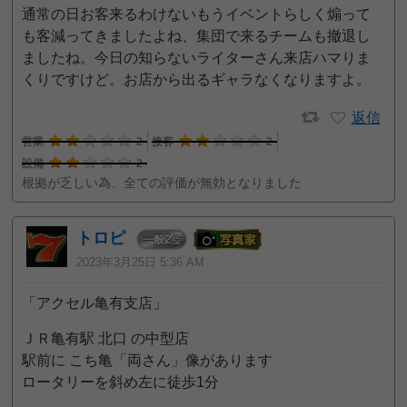
通常の日お客来るわけないもうイベントらしく煽って
も客減ってきましたよね、集団で来るチームも撤退し
ましたね。今日の知らないライターさん来店ハマりま
くりですけど。お店から出るギャラなくなりますよ。
返信
営業
2
接客
2
設備
2
根拠が乏しい為、全ての評価が無効となりました
トロピ
2
一般
位
2023年3月25日 5:36 AM
「アクセル亀有支店」
ＪＲ亀有駅 北口 の中型店
駅前に こち亀「両さん」像があります
ロータリーを斜め左に徒歩1分