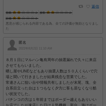
返信
営業
2
接客
2
設備
2
悪意が感じられる内容である為、全ての評価が無効となりまし
た
匿名
2022年8月2日 11:10 AM
８月１日にマルハン亀有周年の抽選漏れで久々に来店
させてもらいました。
晒し屋やLINEなどもあり抽選人数は５０人くらいで穴
場と聞いて行きましたが結果残念な営業でした。
常連さんに狙い台や情報共有しましたが末尾、塊、全
台系目立った台は１つもなく夕方に客も居なくなり酷
い状況でした。
パチンコの方は１年前まではボーダー越えもありいい
お店でしたが来店した日は人気機種、新台、海はボー