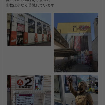
客数は少なく苦戦しています