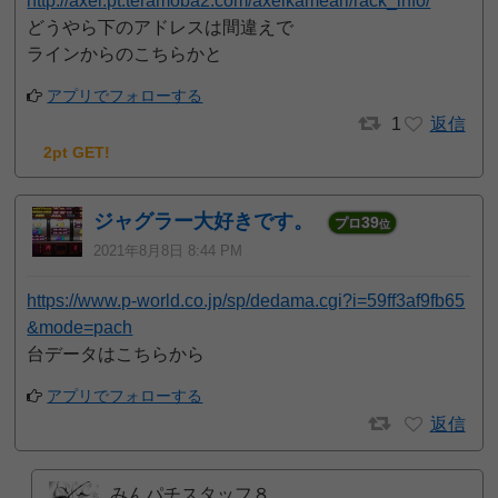
http://axel.pt.teramoba2.com/axelkameari/rack_info/
どうやら下のアドレスは間違えで
ラインからのこちらかと
アプリでフォローする
1
返信
2pt GET!
ジャグラー大好きです。
39
プロ
位
2021年8月8日 8:44 PM
https://www.p-world.co.jp/sp/dedama.cgi?i=59ff3af9fb65
&mode=pach
台データはこちらから
アプリでフォローする
返信
みんパチスタッフ８