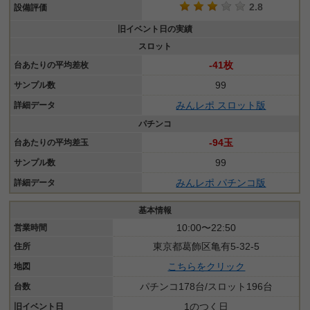
2.8
設備評価
旧イベント日の実績
スロット
-41枚
台あたりの平均差枚
99
サンプル数
みんレポ スロット版
詳細データ
パチンコ
-94玉
台あたりの平均差玉
99
サンプル数
みんレポ パチンコ版
詳細データ
基本情報
10:00〜22:50
営業時間
東京都葛飾区亀有5-32-5
住所
こちらをクリック
地図
パチンコ178台/スロット196台
台数
1のつく日
旧イベント日