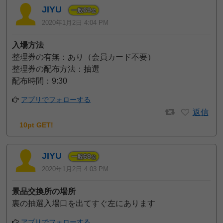
JIYU
69
一般
位
2020年1月2日 4:04 PM
入場方法
整理券の有無：あり（会員カード不要）
整理券の配布方法：抽選
配布時間：9:30
アプリでフォローする
返信
10pt GET!
JIYU
69
一般
位
2020年1月2日 4:03 PM
景品交換所の場所
裏の抽選入場口を出てすぐ左にあります
アプリでフォローする