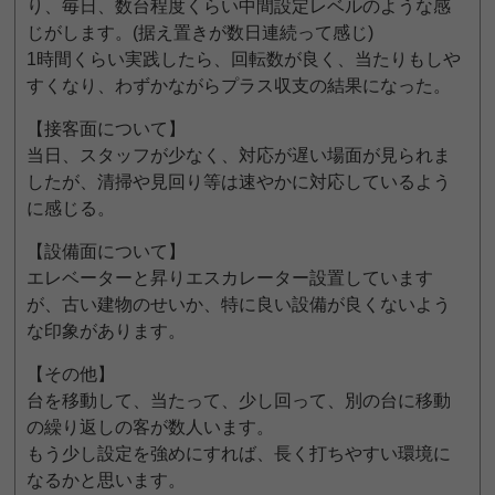
り、毎日、数台程度くらい中間設定レベルのような感
じがします。(据え置きが数日連続って感じ)
1時間くらい実践したら、回転数が良く、当たりもしや
すくなり、わずかながらプラス収支の結果になった。
【接客面について】
当日、スタッフが少なく、対応が遅い場面が見られま
したが、清掃や見回り等は速やかに対応しているよう
に感じる。
【設備面について】
エレベーターと昇りエスカレーター設置しています
が、古い建物のせいか、特に良い設備が良くないよう
な印象があります。
【その他】
台を移動して、当たって、少し回って、別の台に移動
の繰り返しの客が数人います。
もう少し設定を強めにすれば、長く打ちやすい環境に
なるかと思います。