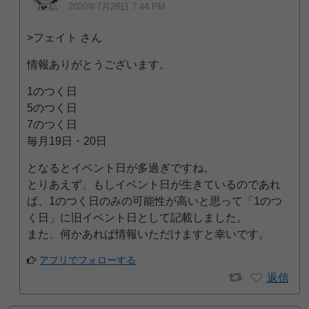
2020年7月28日 7:44 PM
>フェイト さん
情報ありがとうございます。
1のつく日
5のつく日
7のつく日
毎月19日・20日
となるとイベント日が多過ぎですね。
とりあえず、もしイベント日が生きているのであれ
ば、1のつく日のみの可能性が高いと思って「1のつ
く日」に旧イベント日として記載しました。
また、何かあれば情報いただけますと幸いです。
アプリでフォローする
返信