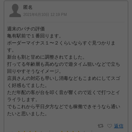
匿名
2021年6月10日 12:19 PM
週末のパチの評価
亀有駅前で１番回ります。
ボーダーマイナス１〜２くらいならすぐ見つかりま
す。
新台も割と甘めに調整されてました。
打ってる年齢層も高めなので遊タイム狙いなどで立ち
回りやすそうなイメージ。
店員さんの対応も早いし消毒などもこまめにしてスゴ
く好感もてました。
ただ年配の客が台を叩く音が響くので近くで打つとイ
ライラします。
でもこれから平日夕方などでも稼働できそうなら通い
たいと思いました。
返信