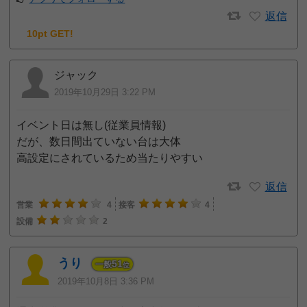
返信
10pt GET!
ジャック
2019年10月29日 3:22 PM
イベント日は無し(従業員情報)
だが、数日間出ていない台は大体
高設定にされているため当たりやすい
返信
営業
4
接客
4
設備
2
うり
51
一般
位
2019年10月8日 3:36 PM