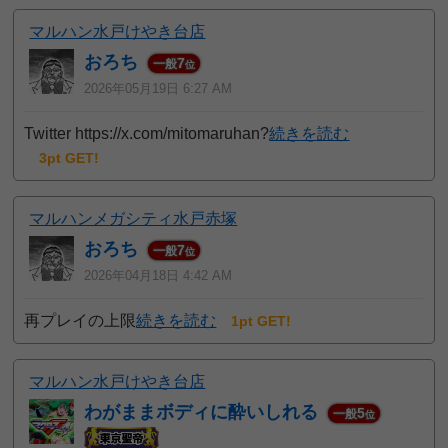
マルハン水戸けやき台店
おろち
7
一般
位
2026年05月19日 6:27 AM
Twitter https://x.com/mitomaruhan?
続きを読む
3pt GET!
マルハンメガシティ水戸赤塚
おろち
7
一般
位
2026年04月18日 4:42 AM
再プレイの上限
続きを読む
1pt GET!
マルハン水戸けやき台店
わがままボディに酔いしれる
5
一般
位