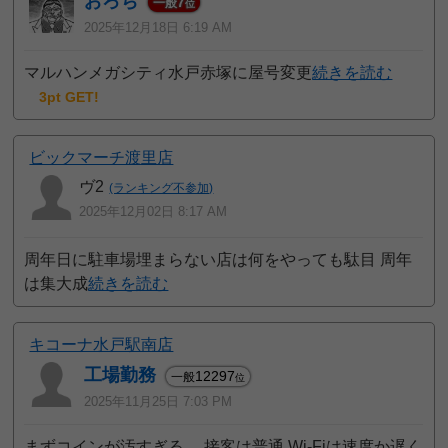
おろち
7
一般
位
2025年12月18日 6:19 AM
マルハンメガシティ水戸赤塚に屋号変更
続きを読む
3pt GET!
ビックマーチ渡里店
ヴ2
(ランキング不参加)
2025年12月02日 8:17 AM
周年日に駐車場埋まらない店は何をやっても駄目 周年
は集大成
続きを読む
キコーナ水戸駅南店
工場勤務
12297
一般
位
2025年11月25日 7:03 PM
まずコインが汚すぎる。 接客は普通 Wi-Fiは速度か遅く