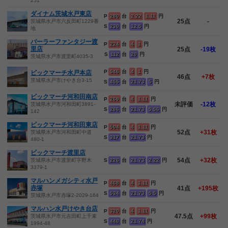
251
ダイナム茨城水戸東店
P
280
台
2.22
1.11
円
25点
-
茨城県水戸市六反田町1229番
S
230
台
12.5
円
地
パーラーファンタジー渡
P
224
台
4
1
円
里店
25点
-19枚
S
112
台
20
円
茨城県水戸市渡里町4035-3
P
546
台
4
1
円
ビックマーチ水戸本店
46点
+7枚
茨城県水戸市けやき台3-15
S
455
台
21.73
5
円
ビックマーチ河和田南店
P
269
台
4
1.11
円
未評価
-12枚
茨城県水戸市河和田町3891-
S
286
台
21.73
5.56
円
142
ビックマーチ河和田東店
P
504
台
4
1.11
円
52点
+31枚
茨城県水戸市河和田町中道
S
317
台
21.73
円
480-1
ビックマーチ渡里店
54点
+32枚
茨城県水戸市渡里町字野木
S
226
台
21.73
2.22
円
3379-1
マルハンメガシティ水戸
P
468
台
4
1.11
円
赤塚
41点
+195枚
S
534
台
21.73
5.5
円
茨城県水戸市赤塚2-2029-164
マルハン水戸けやき台店
P
320
台
4
1.11
円
47.5点
+99枚
茨城県水戸市元吉田町上千束
S
448
台
21.74
円
1994-48