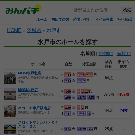
ホーム
初めての方
読者ﾗﾝｷﾝｸﾞ
イベ日検索
ｻﾑﾈｲﾙ設定
HOME
»
茨城県
»
水戸市
水戸市のホールを探す
名前順
|
評価順
|
差枚順
総合
旧イベ
ホール名
台数
貸玉金額
評価
差枚
MGM水戸北店
P
298
台
2.22
1.11
円
64点
-
茨城県水戸市中河内町前田924
S
198
台
11.11
円
番地
MGM水戸店
P
440
台
4
1.11
円
39.5点
+102枚
茨城県水戸市小吹町字新山
S
200
台
21.73
5.55
円
2590-2
P
280
台
4
1
円
キコーナ水戸駅南店
44点
-74枚
茨城県水戸市城南1-4-1
S
281
台
21.27
5
円
スロットマシンパラダイ
スＧＩＧＡ
25点
-
S
145
台
21.73
5.5
円
茨城県水戸市見川町2131-