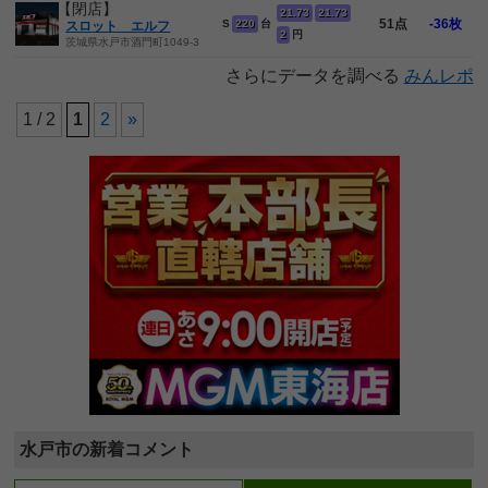
【閉店】
21.73
21.73
51点
-36枚
S
220
台
スロット エルフ
2
円
茨城県水戸市酒門町1049-3
さらにデータを調べる
みんレポ
1 / 2
1
2
»
水戸市の新着コメント