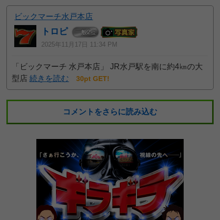
ビックマーチ水戸本店
トロピ
2
一般
位
2025年11月17日 11:34 PM
「ビックマーチ 水戸本店」 JR水戸駅を南に約4㎞の大
型店
続きを読む
30pt GET!
コメントをさらに読み込む