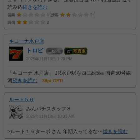
読み込
続きを読む
営業
1
接客
2
設備
2
キコーナ水戸店
トロピ
2
一般
位
2025年11月18日 1:29 PM
「キコーナ 水戸店」 JR水戸駅を西に約5㎞ 国道50号線
河
続きを読む
38pt GET!
ルート５０
みんパチスタッフ８
2025年11月18日 10:31 AM
>ルート１６ターボ さん 年期入ってるな⋯
続きを読む