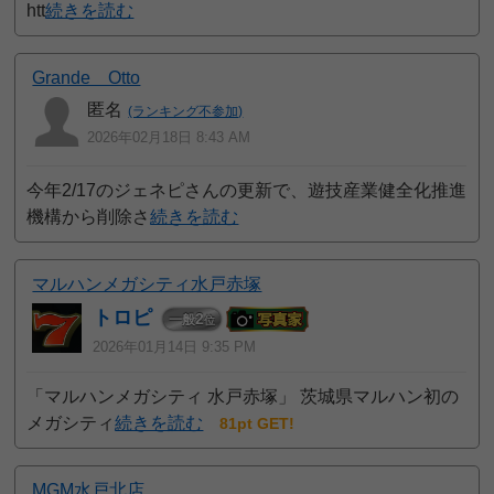
htt
続きを読む
Grande Otto
匿名
(ランキング不参加)
2026年02月18日 8:43 AM
今年2/17のジェネピさんの更新で、遊技産業健全化推進
機構から削除さ
続きを読む
マルハンメガシティ水戸赤塚
トロピ
2
一般
位
2026年01月14日 9:35 PM
「マルハンメガシティ 水戸赤塚」 茨城県マルハン初の
メガシティ
続きを読む
81pt GET!
MGM水戸北店