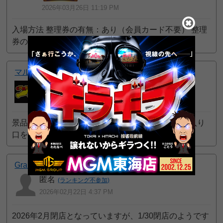
2026年03月26日 11:19 PM
入場方法 整理券の有無：あり（会員カード不要） 整理
券の配布方法：モ
続きを読む
5pt GET!
マルハンメガシティ水戸赤塚
みちすき
10
一般
位
2026年03月14日 9:12 PM
景品交換所 景品カウンターから一番近いメインの入り
口を出て右にまが
続きを読む
47pt GET!
Grande Otto
匿名
(ランキング不参加)
2026年02月22日 4:37 PM
2026年2月閉店となっていますが、1/30閉店のようです