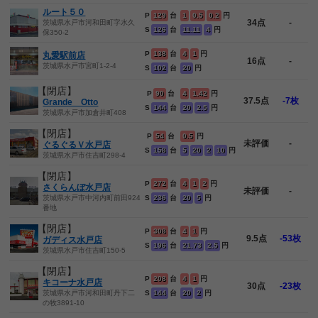
ルート５０
P
129
台
1
0.5
0.2
円
34点
-
茨城県水戸市河和田町字水久
S
126
台
11.11
4
円
保350-2
P
138
台
4
1
円
丸愛駅前店
16点
-
茨城県水戸市宮町1-2-4
S
102
台
20
円
【閉店】
P
90
台
4
1.42
円
37.5点
-7枚
Grande Otto
S
144
台
20
2.5
円
茨城県水戸市加倉井町408
【閉店】
P
54
台
0.5
円
未評価
-
ぐるぐるＶ水戸店
S
158
台
5
20
2
10
円
茨城県水戸市住吉町298-4
【閉店】
P
272
台
4
1
2
円
さくらんぼ水戸店
未評価
-
茨城県水戸市中河内町前田924
S
236
台
20
5
円
番地
【閉店】
P
308
台
4
1
円
9.5点
-53枚
ガディス水戸店
S
196
台
21.73
2.5
円
茨城県水戸市住吉町150-5
【閉店】
P
208
台
4
1
円
キコーナ水戸店
30点
-23枚
茨城県水戸市河和田町丹下二
S
144
台
20
2
円
の牧3891-10