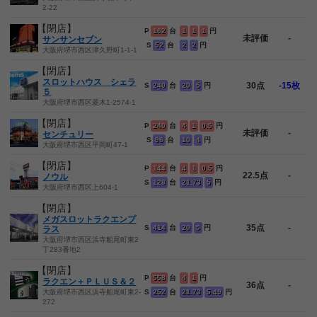
2-22
【閉店】
P
162
台
1
1
1
円
未評価
-
サンサンセブン
S
52
台
2
2
円
大阪府堺市西区津久野町1-1-1
【閉店】
スロットハウス シェラ
30点
-15枚
S
240
台
20
5
円
５
大阪府堺市西区菱木1-2574-1
【閉店】
P
240
台
4
1
0.5
円
未評価
-
センチュリー
S
96
台
10
4
円
大阪府堺市西区平岡町47-1
【閉店】
P
144
台
4
1
0.5
円
22.5点
-
ノウル
S
128
台
21.73
5
円
大阪府堺市西区上604-1
【閉店】
メガスロットラクエンプ
35点
-
S
414
台
20
5
円
ラス
大阪府堺市西区浜寺船尾町東2
丁283番地2
【閉店】
P
558
台
4
1
円
ラクエン＋ＰＬＵＳ＆２
36点
-
大阪府堺市西区浜寺船尾町東2-
S
252
台
21.73
5.49
円
272