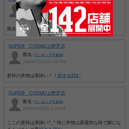
等価交換
(ランキング不参加)
2026年07月24日 8:39 AM
換金率悪すぎる
続きを読む
SUPER COSMO上野芝店
匿名
(ランキング不参加)
2026年07月21日 1:59 PM
更科の丼物は美味い！！
続きを読む
SUPER COSMO上野芝店
匿名
(ランキング不参加)
2026年07月20日 9:10 PM
ここの更科は美味い^_^ 特に丼物は家庭的な味で癖にな