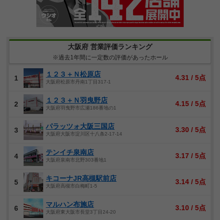
大阪府 営業評価ランキング
※過去1年間に一定数の評価があったホール
１２３＋Ｎ松原店
4.31 / 5点
1
大阪府松原市丹南1丁目317-1
１２３＋Ｎ羽曳野店
4.15 / 5点
2
大阪府羽曳野市広瀬186番地の1
パラッツォ大阪三国店
3.30 / 5点
3
大阪府大阪市淀川区十八条2-17-14
テンイチ泉南店
3.17 / 5点
4
大阪府泉南市北野303番地1
キコーナJR高槻駅前店
3.14 / 5点
5
大阪府高槻市白梅町1-5
マルハン布施店
3.10 / 5点
6
大阪府東大阪市長堂3丁目24-20