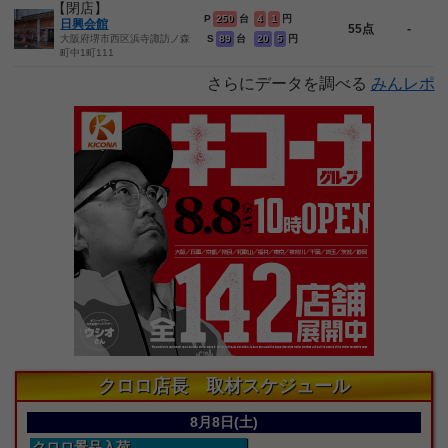
【閉店】
P
250
台
4
1
円
日興会館
55点
-
大阪府堺市西区浜寺諏訪ノ森
S
89
台
20
5
円
町中1町111
さらにデータを調べる
みんレポ
クロロ店長 取材スケジュール
8月8日(土)
クロロ景品入荷