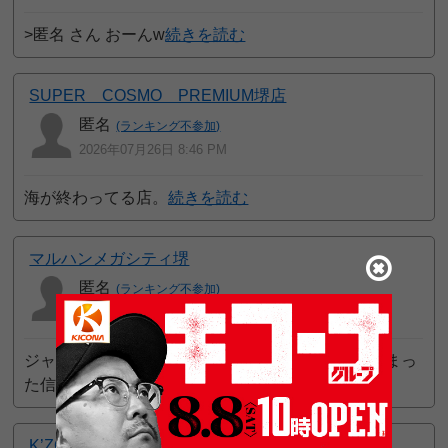
>匿名 さん おーんw
続きを読む
SUPER COSMO PREMIUM堺店
匿名
(ランキング不参加)
2026年07月26日 8:46 PM
海が終わってる店。
続きを読む
マルハンメガシティ堺
匿名
(ランキング不参加)
2026年07月26日 12:22 PM
ジャンバリ.TV関連のイベント期間中に回収してしまっ
た信用が全くない
続きを読む
K’ZONE鳳