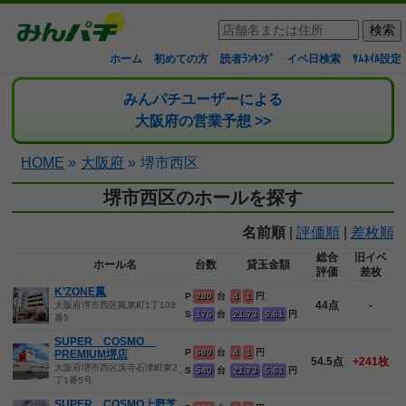
ホーム
初めての方
読者ﾗﾝｷﾝｸﾞ
イベ日検索
ｻﾑﾈｲﾙ設定
みんパチユーザーによる
大阪府の営業予想 >>
HOME
»
大阪府
»
堺市西区
堺市西区のホールを探す
名前順
|
評価順
|
差枚順
総合
旧イベ
ホール名
台数
貸玉金額
評価
差枚
K’ZONE鳳
P
280
台
4
1
円
44点
-
大阪府堺市西区鳳東町1丁103
S
176
台
21.73
5.61
円
番5
SUPER COSMO
P
680
台
4
1
円
PREMIUM堺店
54.5点
+241枚
大阪府堺市西区浜寺石津町東2
S
540
台
21.73
5.61
円
丁1番5号
SUPER COSMO上野芝