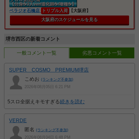
【分身☕3人ver/道化師☕/喰種☕】
ベラジオ石橋店
トリプル入荷
【大阪府】
大阪府のスケジュールを見る
堺市西区の新着コメント
一般コメント一覧
劣悪コメント一覧
SUPER COSMO PREMIUM堺店
こめお
(ランキング不参加)
2026年08月05日 6:21 PM
5スロ全据えキモすぎる
続きを読む
VERDE
匿名
(ランキング不参加)
2026年08月04日 6:48 PM