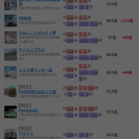
P
321
台
4
1
円
店
33.5点
-
S
132
台
20
5
円
大阪府堺市西区上野芝町3-4-6
P
596
台
4
1
円
VERDE
49.5点
+121枚
大阪府堺市西区鳳北町9-47
S
438
台
21.73
5.49
円
マルハンメガシティ堺
P
600
台
4
1
円
57点
+80枚
大阪府堺市西区浜寺石津町東1
S
477
台
21.73
5.61
円
丁6番36号
ラクエンプラス
P
924
台
4
1
円
66.5点
-
大阪府堺市西区浜寺船尾町東2-
S
903
台
21.73
5.49
円
180
4
1
円
P
612
台
１２３堺インター店
26.5点
+64枚
21.73
5.61
大阪府堺市西区草部1254-2
S
312
台
2
円
【閉店】
P
393
台
4
1
0.5
円
11.5点
-
PANDORAおおとり店
S
77
台
20
5
円
大阪府堺市西区鳳東町7-733-7
【閉店】
P
300
台
2
1
0.5
円
Passimo21
37.5点
-
大阪府堺市西区浜寺石津町中1-
S
136
台
11.23
5.61
円
9-12
【閉店】
アルファ
23.5点
-
S
320
台
20
5
円
大阪府堺市西区浜寺石津町中1-