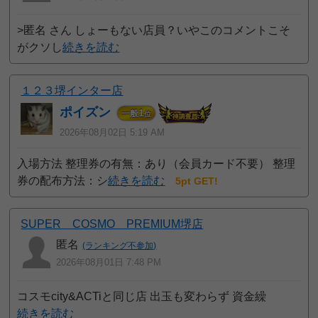
>匿名 さん しょーもない店員？いやこのコメントこそ
がクソし
続きを読む
１２３堺インター店
ポイズン
1
一般
位
2026年08月02日 5:19 AM
入場方法 整理券の有無：あり（会員カード不要） 整理
券の配布方法：シ
続きを読む
5pt GET!
SUPER COSMO PREMIUM堺店
匿名
(ランキング不参加)
2026年08月01日 7:48 PM
コスモcity&ACTiと同じ店 出玉も変わらず 資金繰
続きを読む