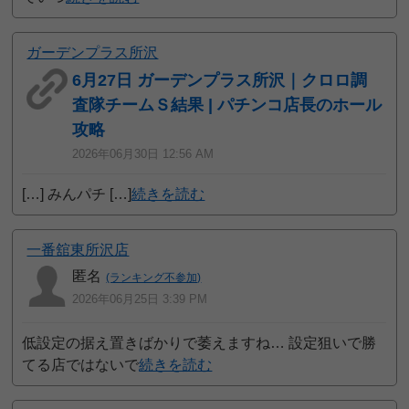
ガーデンプラス所沢
6月27日 ガーデンプラス所沢｜クロロ調
査隊チームＳ結果 | パチンコ店長のホール
攻略
2026年06月30日 12:56 AM
[…] みんパチ […]
続きを読む
一番舘東所沢店
匿名
(ランキング不参加)
2026年06月25日 3:39 PM
低設定の据え置きばかりで萎えますね… 設定狙いで勝
てる店ではないで
続きを読む