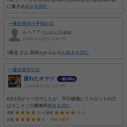
に書き込
続きを読む
一番舘所沢小手指台店
んっ？？
(ランキング不参加)
2026年06月02日 11:48 PM
>匿名 さん 意味わからんちん
続きを読む
一番舘東所沢店
疲れたオヤジ
186
一般
位
2026年06月02日 9:27 PM
6月1日がイベ日でしたが、平日稼働にてスロットの方
はそこそこの稼働率
続きを読む
営業
4
接客
4
45pt GET!
設備
5