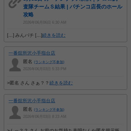
査隊チームＳ結果 | パチンコ店長のホール
攻略
2026年06月06日 6:30 AM
[…] みんパチ […]
続きを読む
一番舘所沢小手指台店
匿名
(ランキング不参加)
2026年06月03日 5:33 PM
>匿名 さん さぁ？？
続きを読む
一番舘所沢小手指台店
匿名
(ランキング不参加)
2026年06月03日 8:23 AM
>んっ？？ さん お前のお気持ち表明なんか匿名掲示板