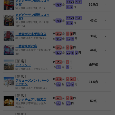
メガガーデン所沢スロッ
21.73
5.43
ト館
56.5点
-
S
707
台
2.17
円
埼玉県所沢市日吉町11-17
メガガーデン所沢スロッ
21.73
5.43
ト館2
43点
-
S
702
台
埼玉県所沢市日吉町11-17 第一
2.17
円
西村ビル
P
440
台
4
1
円
一番舘所沢小手指台店
38点
-
埼玉県所沢市小手指台21-3
S
360
台
20
2
円
一番舘東所沢店
P
345
台
4
1
円
44点
-
埼玉県所沢市大字下安松960番
S
375
台
20
5
2
円
地1
【閉店】
P
252
台
1
円
未評価
-
アイランド
S
26
台
5
円
埼玉県所沢市三ケ島5-513-1
【閉店】
P
121
台
4
2
1
円
アミューズメントパーク
31.5点
-
アバロン
S
62
台
20
5
円
埼玉県所沢市小手指町1-4-2
【閉店】
P
200
台
4
1
円
サンクチュアリ所沢店
52点
-
埼玉県所沢市東狭山ヶ丘3-
S
80
台
20
円
2884-1
【閉店】