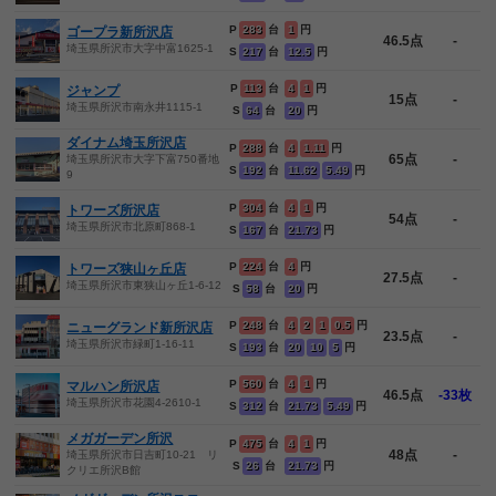
P
283
台
1
円
ゴープラ新所沢店
46.5点
-
埼玉県所沢市大字中富1625-1
S
217
台
12.5
円
P
113
台
4
1
円
ジャンプ
15点
-
埼玉県所沢市南永井1115-1
S
64
台
20
円
ダイナム埼玉所沢店
P
288
台
4
1.11
円
65点
-
埼玉県所沢市大字下富750番地
S
192
台
11.62
5.49
円
9
P
304
台
4
1
円
トワーズ所沢店
54点
-
埼玉県所沢市北原町868-1
S
167
台
21.73
円
P
224
台
4
円
トワーズ狭山ヶ丘店
27.5点
-
埼玉県所沢市東狭山ヶ丘1-6-12
S
58
台
20
円
P
248
台
4
2
1
0.5
円
ニューグランド新所沢店
23.5点
-
埼玉県所沢市緑町1-16-11
S
193
台
20
10
5
円
P
560
台
4
1
円
マルハン所沢店
46.5点
-33枚
埼玉県所沢市花園4-2610-1
S
312
台
21.73
5.49
円
メガガーデン所沢
P
475
台
4
1
円
48点
-
埼玉県所沢市日吉町10-21 リ
S
26
台
21.73
円
クリエ所沢B館