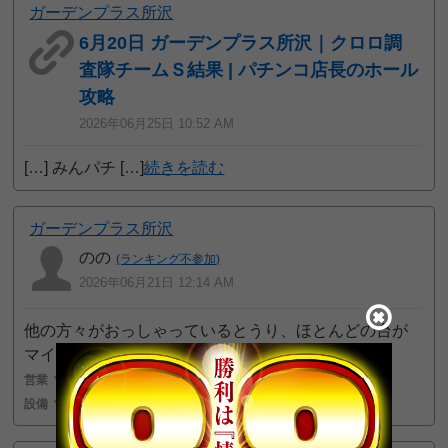
ガーデンプラス所沢
6月20日 ガーデンプラス所沢｜クロロ調
査隊チームＳ結果 | パチンコ店長のホール
攻略
2026年06月25日 10:52 AM
[…] みんパチ […]
続きを読む
ガーデンプラス所沢
のの
(ランキング不参加)
2026年06月21日 12:14 AM
他の方々がおっしゃっているとうり、ほとんどの台が
マイナス域です。土日
続きを読む
営業
2
接客
4
設備
4