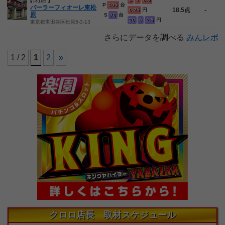
P
105
台
パーラーフィオーレ東松
18.5点
-
0.25
円
原
S
70
台
20
5
2.5
円
東京都世田谷区松原5-3-13
さらにデータを調べる
みんレポ
1 / 2
1
2
»
クロロ店長 取材スケジュール