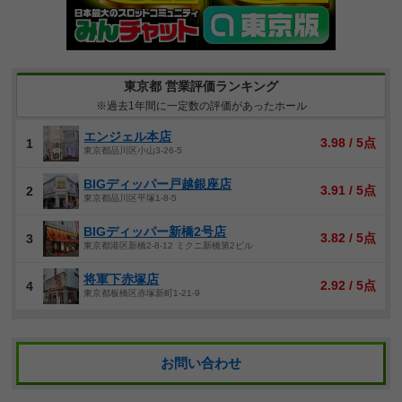
東京都 営業評価ランキング
※過去1年間に一定数の評価があったホール
エンジェル本店
3.98 / 5点
1
東京都品川区小山3-26-5
BIGディッパー戸越銀座店
3.91 / 5点
2
東京都品川区平塚1-8-5
BIGディッパー新橋2号店
3.82 / 5点
3
東京都港区新橋2-8-12 ミクニ新橋第2ビル
将軍下赤塚店
2.92 / 5点
4
東京都板橋区赤塚新町1-21-9
お問い合わせ