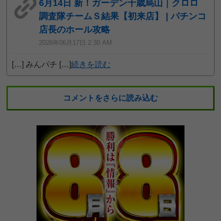
6月14日 新！ガーデン千歳烏山｜クロロ
調査隊チームＳ結果【初来店】 | パチンコ
店長のホール攻略
2026年06月17日 2:30 AM
[…] みんパチ […]
続きを読む
コメントをさらに読み込む