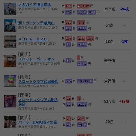
メガガイア明大前店
P
296
台
4
1.12
円
39.5点
-26枚
東京都世田谷区松原2丁目45-
S
357
台
21.73
5.43
円
12
P
320
台
4
1
円
新！ガーデン千歳烏山
54点
-
東京都世田谷区南烏山5-19-9
S
286
台
21.73
円
P
107
台
4.38
1.09
円
ＡＱＵＡ Ｈ２Ｏ
18点
-1枚
東京都世田谷区若林4-25-14
S
64
台
21.73
円
【閉店】
-
円
スロット ゴー・オン
未評価
-
S
94
台
東京都世田谷区松原1丁目36番
21.27
円
7号
【閉店】
未評価
-
S
112
台
20
10
5
円
スロットクラブ代田橋店
東京都世田谷区大原2-17-12
【閉店】
P
12
台
4
円
スロットスタジアム明大
51.5点
+19枚
前店
S
80
台
21.27
円
東京都世田谷区松原1-36-7
【閉店】
P
73
台
4
1
円
20点
-
パーラーDAIKI等々力店
S
78
台
20
5
円
東京都世田谷区等々力3-9-1
【閉店】
4
1
0.5