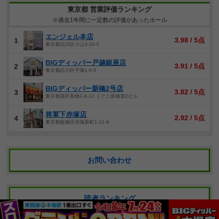
東京都 営業評価ランキング
※過去1年間に一定数の評価があったホール
エンジェル本店
3.98 / 5点
1
東京都品川区小山3-26-5
BIGディッパー戸越銀座店
3.91 / 5点
2
東京都品川区平塚1-8-5
BIGディッパー新橋2号店
3.82 / 5点
3
東京都港区新橋2-8-12 ミクニ新橋第2ビル
将軍下赤塚店
2.92 / 5点
4
東京都板橋区赤塚新町1-21-9
お問い合わせ
読者ランキング