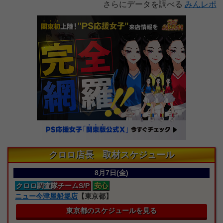
さらにデータを調べる
みんレポ
クロロ店長 取材スケジュール
8月7日(金)
クロロ
調査隊
チームS/P
安心
ニュー今津屋船堀店
【東京都】
東京都のスケジュールを見る