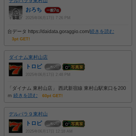
デルパラ９東村山
おろち
7
一般
位
2025年06月17日 7:26 PM
台データ https://daidata.goraggio.com/
続きを読む
3pt GET!
ダイナム東村山店
トロピ
2
一般
位
2025年06月17日 2:48 PM
「ダイナム 東村山店」 西武新宿線 東村山駅東口を200
ｍ
続きを読む
60pt GET!
デルパラ９東村山
トロピ
2
一般
位
2025年06月17日 12:18 AM