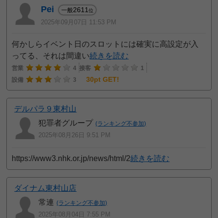
Pei
2611
一般
位
2025年09月07日 11:53 PM
何かしらイベント日のスロットには確実に高設定が入
ってる、それは間違い
続きを読む
営業
4
接客
1
30pt GET!
設備
3
デルパラ９東村山
犯罪者グループ
(ランキング不参加)
2025年08月26日 9:51 PM
https://www3.nhk.or.jp/news/html/2
続きを読む
ダイナム東村山店
常連
(ランキング不参加)
2025年08月04日 7:55 PM