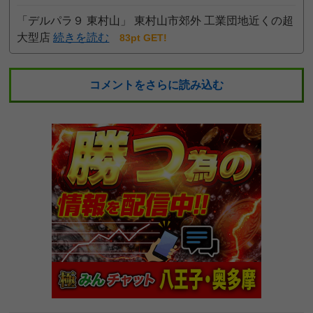
「デルパラ９ 東村山」 東村山市郊外 工業団地近くの超
大型店
続きを読む
83pt GET!
コメントをさらに読み込む