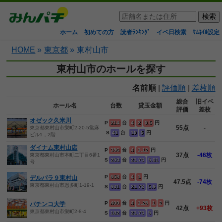
ホーム
初めての方
読者ﾗﾝｷﾝｸﾞ
イベ日検索
ｻﾑﾈｲﾙ設定
HOME
»
東京都
»
東村山市
東村山市のホールを探す
名前順
|
評価順
|
差枚順
総合
旧イベ
ホール名
台数
貸玉金額
評価
差枚
オゼック久米川
P
214
台
4
2
0.5
円
55点
-
東京都東村山市栄町2-20-5當麻
S
41
台
10
5
円
ビル1，2階
ダイナム東村山店
P
356
台
4
1.12
円
37点
-46枚
東京都東村山市本町二丁目6番1
S
253
台
21.73
5.61
円
号
P
658
台
4
1
円
デルパラ９東村山
47.5点
-74枚
東京都東村山市恩多町1-19-1
S
631
台
21.73
5.6
円
P
400
台
4
1.25
1
2
円
パチンコ大学
42点
+93枚
東京都東村山市栄町2-8-4
S
182
台
21.73
5
円