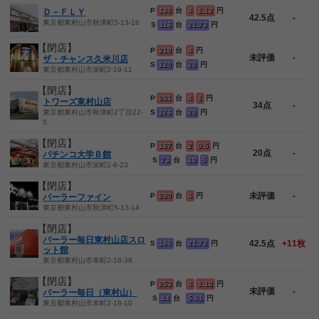
P
136
台
4
1.12
円
Ｄ－ＦＬＹ
42.5点
-
東京都東村山市秋津町5-13-18
S
116
台
21.73
円
【閉店】
P
210
台
4
円
未評価
-
ザ・チャンス久米川店
S
120
台
20
円
東京都東村山市栄町2-19-11
【閉店】
P
261
台
4
1
円
トワーズ東村山店
34点
-
東京都東村山市秋津町2丁目22-
S
176
台
20
円
5
【閉店】
P
167
台
2
0.5
円
20点
-
パチンコ大学Ｂ館
S
73
台
10
5
円
東京都東村山市栄町2-8-23
【閉店】
未評価
-
P
280
台
4
円
パーラーファイン
東京都東村山市秋津町5-13-14
【閉店】
パーラー毎日東村山店スロ
42.5点
+11枚
S
166
台
21.73
円
ット館
東京都東村山市本町2-18-38
【閉店】
P
253
台
4
1.12
円
未評価
-
パーラー毎日（東村山）
S
44
台
5.61
円
東京都東村山市本町2-18-10