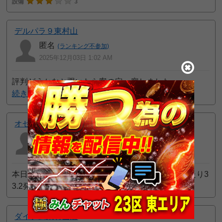
設備
3
デルパラ９東村山
匿名
(ランキング不参加)
2025年12月03日 1:02 AM
評判どうかなと覗いたら案の定 察しました
続きを読む
オゼック久米川
カプシ
5968
一般
位
2025年11月26日 11:51 PM
本日久々に伺いましたが、4パチの交換は100円あたり3
3.2発(小計
続きを読む
5pt GET!
ダイナム東村山店