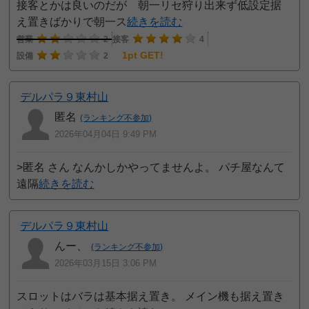
接客とかは良いのだが 朝一リセ狩り出来ず低設定据
え置きばかりで朝一ス
続きを読む
営業
2
接客
4
1pt GET!
設備
2
デルパラ９東村山
匿名
(ランキング不参加)
2026年04月04日 9:49 PM
>匿名 さん なんかしかやってませんよ。 パチ屋なんて
遠隔
続きを読む
デルパラ９東村山
んー、
(ランキング不参加)
2026年03月15日 3:06 PM
スロットはバラは基本据え置き。 メイン機も据え置き