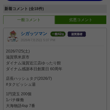
新着コメント (全18件)
一般コメント
劣悪コメント
シガッツマン
42
一般
位
2026年7月25日 5:07 PM
2026/7/25(土)
滋賀県米原市
ダイナム滋賀近江店ゆったり館
ダイナム感謝本日創業日 60周年
店長ハッシュタグ(2026/7)
#タクビッシュ湯
1円貸玉 200個
1パチ稼働
大海物語4sp 7番