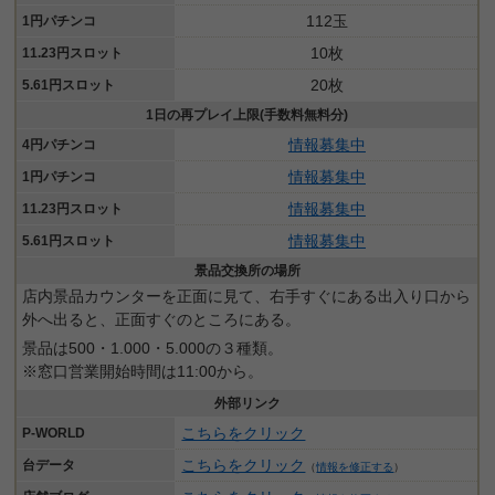
112玉
1円パチンコ
10枚
11.23円スロット
20枚
5.61円スロット
1日の再プレイ上限(手数料無料分)
情報募集中
4円パチンコ
情報募集中
1円パチンコ
情報募集中
11.23円スロット
情報募集中
5.61円スロット
景品交換所の場所
店内景品カウンターを正面に見て、右手すぐにある出入り口から
外へ出ると、正面すぐのところにある。
景品は500・1.000・5.000の３種類。
※窓口営業開始時間は11:00から。
外部リンク
こちらをクリック
P-WORLD
こちらをクリック
台データ
（
情報を修正する
）