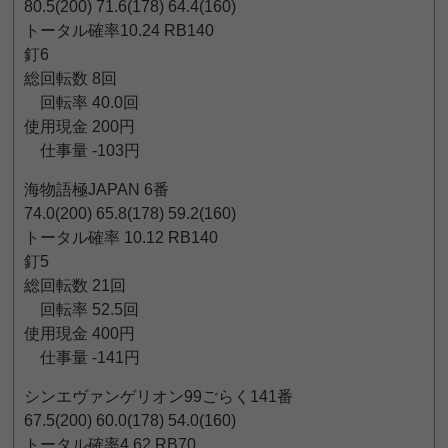
80.5(200) 71.6(178) 64.4(160)
トータル確率10.24 RB140
釘6
総回転数 8回
回転率 40.0回
使用現金 200円
仕事量 -103円
海物語極JAPAN 6番
74.0(200) 65.8(178) 59.2(160)
トータル確率 10.12 RB140
釘5
総回転数 21回
回転率 52.5回
使用現金 400円
仕事量 -141円
シンエヴァンゲリオン99ごらく141番
67.5(200) 60.0(178) 54.0(160)
トータル確率4.62 RB70