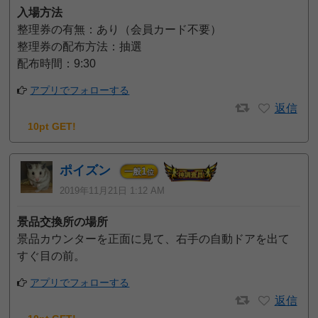
入場方法
整理券の有無：あり（会員カード不要）
整理券の配布方法：抽選
配布時間：9:30
アプリでフォローする
返信
10pt GET!
ポイズン
1
一般
位
2019年11月21日 1:12 AM
景品交換所の場所
景品カウンターを正面に見て、右手の自動ドアを出て
すぐ目の前。
アプリでフォローする
返信