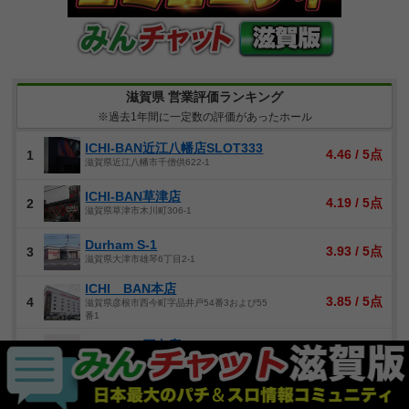
滋賀県 営業評価ランキング
※過去1年間に一定数の評価があったホール
ICHI-BAN近江八幡店SLOT333
4.46 / 5点
1
滋賀県近江八幡市千僧供622-1
ICHI-BAN草津店
4.19 / 5点
2
滋賀県草津市木川町306-1
Durham S-1
3.93 / 5点
3
滋賀県大津市雄琴6丁目2-1
ICHI BAN本店
3.85 / 5点
4
滋賀県彦根市西今町字品井戸54番3および55
番1
ICHI-BAN石山店
3.43 / 5点
5
滋賀県大津市国分2丁目字新田226-10
サンラッキー草津店
2.89 / 5点
6
滋賀県草津市木川町56番地