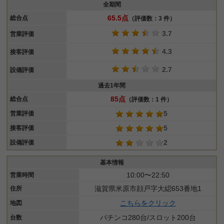
全期間
65.5点
総合点
（評価数：3 件）
3.7
営業評価
4.3
接客評価
2.7
設備評価
過去1年間
85点
総合点
（評価数：1 件）
5
営業評価
5
接客評価
2
設備評価
基本情報
10:00〜22:50
営業時間
滋賀県米原市顔戸字大綛653番地1
住所
こちらをクリック
地図
パチンコ280台/スロット200台
台数