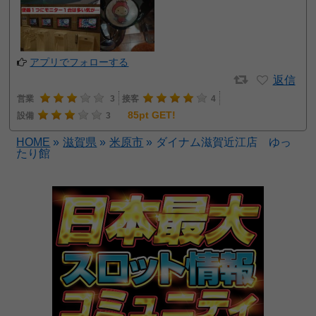
アプリでフォローする
返信
営業
3
接客
4
85pt GET!
設備
3
HOME
»
滋賀県
»
米原市
»
ダイナム滋賀近江店 ゆっ
たり館