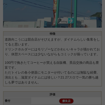
特徴
道路向こうには競合店がそびえますが、ダイナムらしい集客をし
てると思います。
ドリンクホルダーにはモリゾーなどかわいいキャラが描かれてお
り、休憩スペースには少ないながらもコミックが揃っています。
100円で挽きたてコーヒーが買える自販機、景品交換の商品も豊
富です。
ただトイレの各小便器にモニターが付いてるのには無駄な経費、
演出とも…滋賀ダイナムには珍しい？21.27スロで一気の勝ち越
しも夢ではありません。
評価
番付
優良店