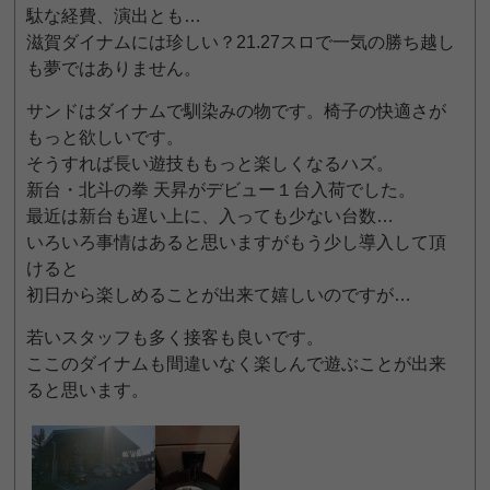
駄な経費、演出とも…
滋賀ダイナムには珍しい？21.27スロで一気の勝ち越し
も夢ではありません。
サンドはダイナムで馴染みの物です。椅子の快適さが
もっと欲しいです。
そうすれば長い遊技ももっと楽しくなるハズ。
新台・北斗の拳 天昇がデビュー１台入荷でした。
最近は新台も遅い上に、入っても少ない台数…
いろいろ事情はあると思いますがもう少し導入して頂
けると
初日から楽しめることが出来て嬉しいのですが…
若いスタッフも多く接客も良いです。
ここのダイナムも間違いなく楽しんで遊ぶことが出来
ると思います。