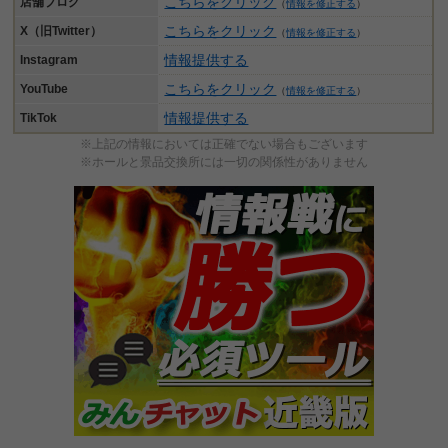
こちらをクリック
店舗ブログ
（
情報を修正する
）
こちらをクリック
X（旧Twitter）
（
情報を修正する
）
情報提供する
Instagram
こちらをクリック
YouTube
（
情報を修正する
）
情報提供する
TikTok
※上記の情報においては正確でない場合もございます
※ホールと景品交換所には一切の関係性がありません