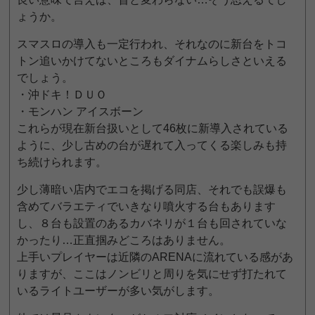
ょうか。
スマスロの導入も一定行われ、それなのに新台をトコ
トン追いかけてないところもダイナムらしさといえる
でしょう。
・沖ドキ！ＤＵＯ
・モンハン アイスボーン
これらが現在新台扱いとして46枚に新導入されている
ように、少し古めの台が遅れて入ってくる楽しみも持
ち続けられます。
少し薄暗い店内でエコを掲げる同店、それでも誤爆も
含めてバラエティでいきなり噴火する台もあります
し、８台も設置のあるカバネリが１台も回されていな
かったり…正直掴みどころはありません。
上手いプレイヤーは近隣のARENAに流れている感があ
りますが、ここはノンビリと周りを気にせず打たれて
いるライトユーザーが多い気がします。