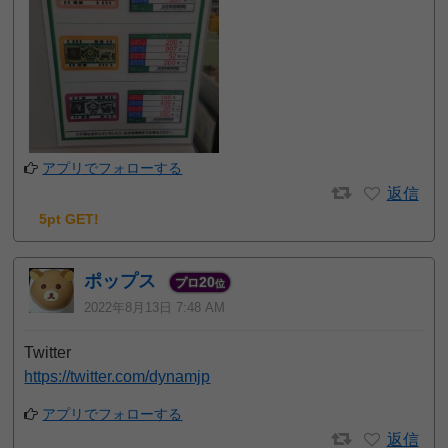
アプリでフォローする
返信
5pt GET!
ポップス
20
プロ
位
2022年8月13日 7:48 AM
Twitter
https://twitter.com/dynamjp
アプリでフォローする
返信