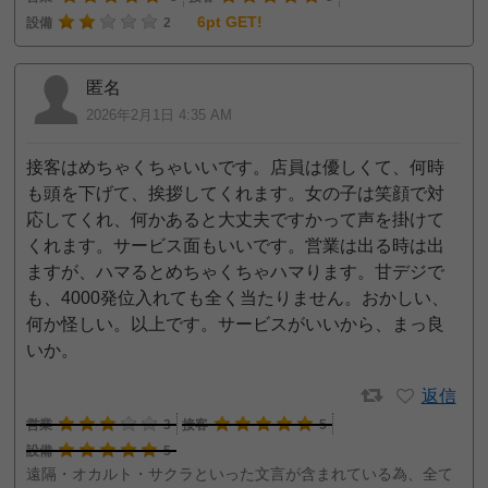
6pt GET!
設備
2
匿名
2026年2月1日 4:35 AM
接客はめちゃくちゃいいです。店員は優しくて、何時
も頭を下げて、挨拶してくれます。女の子は笑顔で対
応してくれ、何かあると大丈夫ですかって声を掛けて
くれます。サービス面もいいです。営業は出る時は出
ますが、ハマるとめちゃくちゃハマります。甘デジで
も、4000発位入れても全く当たりません。おかしい、
何か怪しい。以上です。サービスがいいから、まっ良
いか。
返信
営業
3
接客
5
設備
5
遠隔・オカルト・サクラといった文言が含まれている為、全て