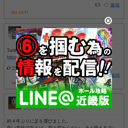
返信
3pt GET!
おろち
7
一般
位
2024年9月19日 12:41 PM
Twitter
https://x.com/dynam_00147
アプリでフォローする
返信
3pt GET!
ポイズン
1
一般
位
2024年1月21日 11:13 AM
約４年ぶりに足を運びました。
良い意味で言えば、昔と変わらない…そう思えるでし