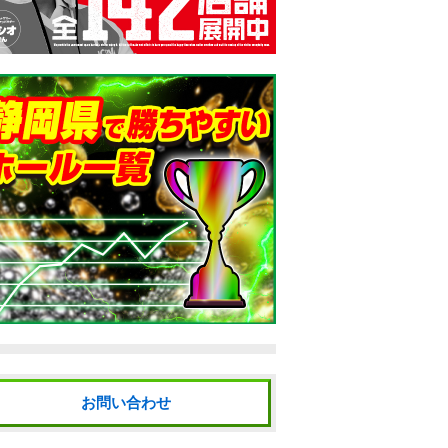
お問い合わせ