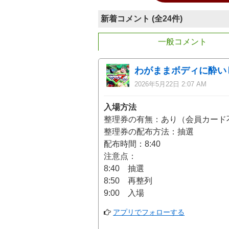
新着コメント (全24件)
一般コメント
わがままボディに酔い
2026年5月22日 2:07 AM
入場方法
整理券の有無：あり（会員カード
整理券の配布方法：抽選
配布時間：8:40
注意点：
8:40 抽選
8:50 再整列
9:00 入場
アプリでフォローする