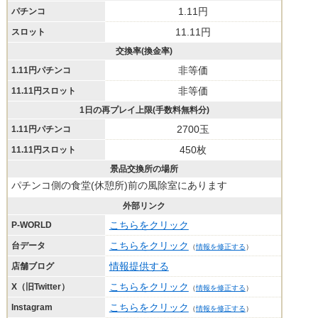
1.11円
パチンコ
11.11円
スロット
交換率(換金率)
非等価
1.11円パチンコ
非等価
11.11円スロット
1日の再プレイ上限(手数料無料分)
2700玉
1.11円パチンコ
450枚
11.11円スロット
景品交換所の場所
パチンコ側の食堂(休憩所)前の風除室にあります
外部リンク
こちらをクリック
P-WORLD
こちらをクリック
台データ
（
情報を修正する
）
情報提供する
店舗ブログ
こちらをクリック
X（旧Twitter）
（
情報を修正する
）
こちらをクリック
Instagram
（
情報を修正する
）