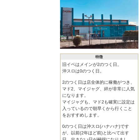
特徴
旧イベはメインが2のつく日。
沖スロは0のつく日。
2のつく日は店全体的に稼働がつき、
マド2、マイジャグ、絆が非常に人気
になります。
マイジャグも、マド2も確実に設定は
入っているので朝早くから行くこと
をおすすめします。
0のつく日は沖スロ(ハナハナ)です
が、以前(2年ほど前)と比べて出す
日、出さない日が極端になりまし