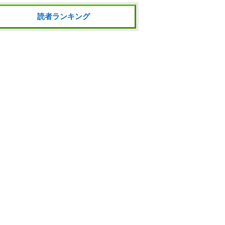
読者ランキング