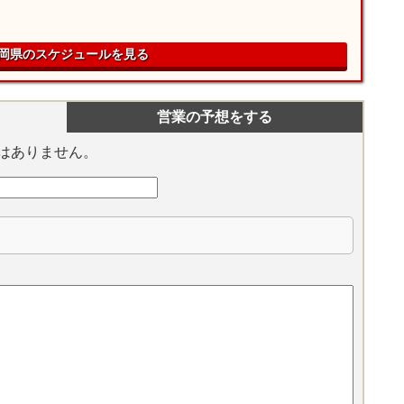
岡県のスケジュールを見る
営業の予想をする
はありません。