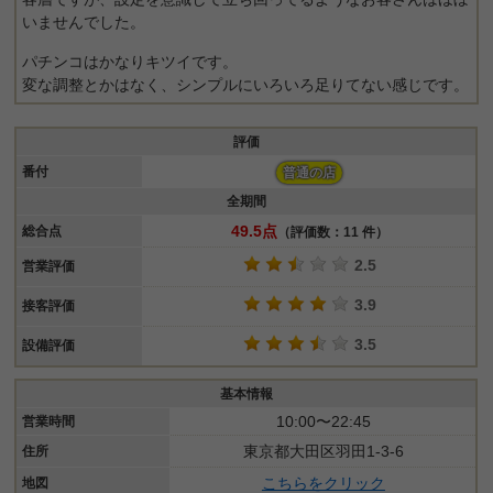
いませんでした。
パチンコはかなりキツイです。
変な調整とかはなく、シンプルにいろいろ足りてない感じです。
評価
番付
普通の店
全期間
49.5点
総合点
（評価数：11 件）
2.5
営業評価
3.9
接客評価
3.5
設備評価
基本情報
10:00〜22:45
営業時間
東京都大田区羽田1-3-6
住所
こちらをクリック
地図