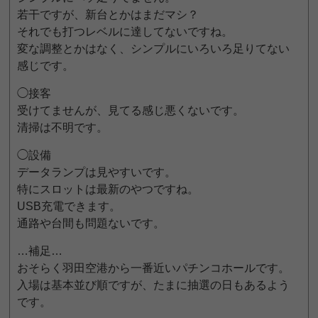
若干ですが、新台とかはまだマシ？
それでも打つレベルに達してないですね。
変な調整とかはなく、シンプルにいろいろ足りてない
感じです。
◯接客
受けてませんが、見てる感じ悪くないです。
清掃は不明です。
◯設備
データランプは見やすいです。
特にスロットは最新のやつですね。
USB充電できます。
通路や台間も問題ないです。
…補足…
おそらく羽田空港から一番近いパチンコホールです。
入場は基本並び順ですが、たまに抽選の日もあるよう
です。