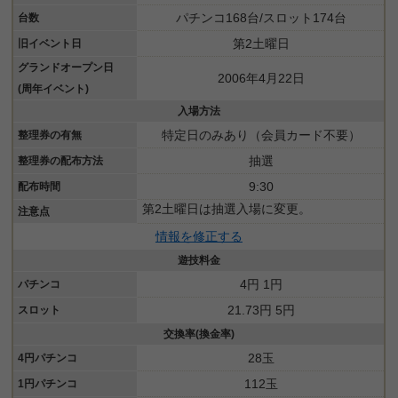
パチンコ168台/スロット174台
台数
第2土曜日
旧イベント日
グランドオープン日
2006年4月22日
(周年イベント)
入場方法
特定日のみあり（会員カード不要）
整理券の有無
抽選
整理券の配布方法
9:30
配布時間
第2土曜日は抽選入場に変更。
注意点
情報を修正する
遊技料金
4円 1円
パチンコ
21.73円 5円
スロット
交換率(換金率)
28玉
4円パチンコ
112玉
1円パチンコ