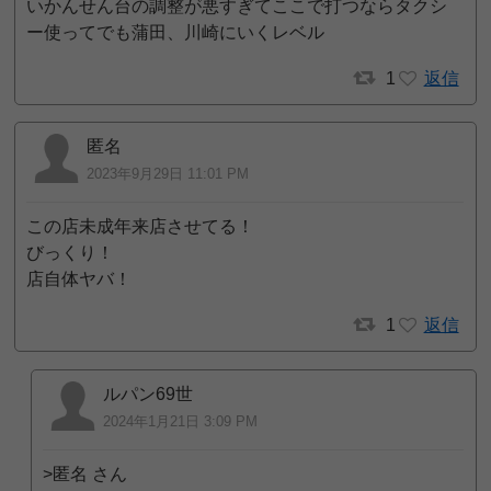
いかんせん台の調整が悪すぎてここで打つならタクシ
ー使ってでも蒲田、川崎にいくレベル
1
返信
匿名
2023年9月29日 11:01 PM
この店未成年来店させてる！
びっくり！
店自体ヤバ！
1
返信
ルパン69世
2024年1月21日 3:09 PM
>匿名 さん