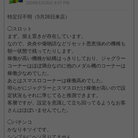
2024年5月26日 8:57 PM
特定日不明（5月26日来店）
◯スロット
まず、据え置きが存在しています。
なので、炎炎や傷物語などリセット恩恵強めの機種も
朝一状態で残ってたりします。
稼働が高い機種が結構はっきりしており、ジャグラー
コーナーはほぼ満台なのに他のメダル機のコーナーは
稼働少なめでした。
あとはスマスロコーナーは稼働高めでした。
明らかにジャグラーとスマスロだけ稼働が高いので設
定状況もそれに準じてると推測できます。
客層ですが、設定を意識して立ち回ってるようなお客
さんはほぼいませんでした。
◯パチンコ
かなりキツイです。
シンプルにヘソ足りてません。