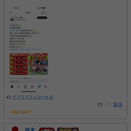
アプリでフォローする
返信
10pt GET!
赤木
6
一般
位