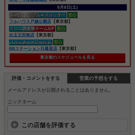
8月8日(土)
SUPERトリプル
✕スロッター
安心
フルハウス戸越公園店
【東京都】
クロロ
調査隊
チームS/P
安心
出玉王田無店
【東京都】
スロッター
✕ワールド
安心
BBステーション日暮里店
【東京都】
東京都のスケジュールを見る
評価・コメントをする
営業の予想をする
メールアドレスが公開されることはありません。
ニックネーム
この店舗を評価する