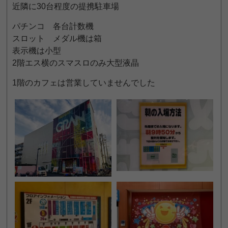
近隣に30台程度の提携駐車場
パチンコ 各台計数機
スロット メダル機は箱
表示機は小型
2階エス横のスマスロのみ大型液晶
1階のカフェは営業していませんでした