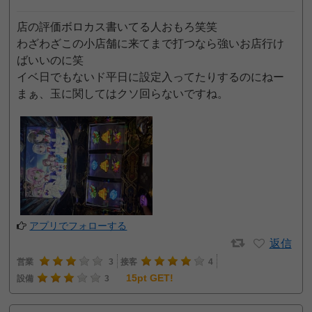
店の評価ボロカス書いてる人おもろ笑笑
わざわざこの小店舗に来てまで打つなら強いお店行け
ばいいのに笑
イベ日でもないド平日に設定入ってたりするのにねー
まぁ、玉に関してはクソ回らないですね。
アプリでフォローする
返信
営業
3
接客
4
15pt GET!
設備
3