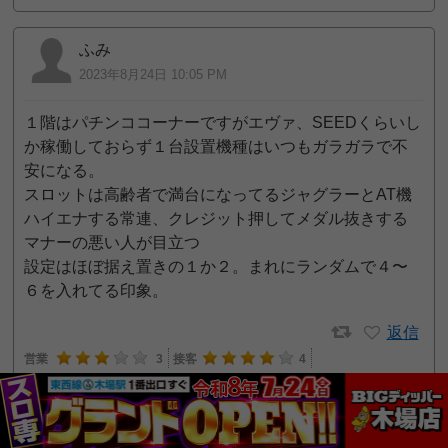
ふみ
2023年8月24日 10:05 PM
１階はパチンココーナーですがエヴァ、SEEDくらいし
か稼働しておらず１台設置機種はいつもガラガラで不
安になる。
スロットは高齢者で満台になってるジャグラーとAT機
ハイエナする常連、クレジット押してメダル抜きする
マナーの悪い人が目立つ
設定はほぼ据え置きの１か２。まれにランダムで４〜
６を入れてる印象。
返信
営業
3
接客
4
設備
3
あああ