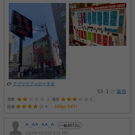
アプリでフォローする
1
返信
営業
2
接客
3
168pt GET!
設備
4
^_^^_^^_^
4072
一般
位
2024年4月20日 9:51 PM