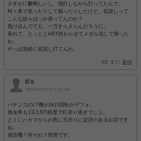
さすがに鬱陶しいし、強打しながら打ってたんで、
時々鼻で笑ったりして煽ったりしたけど、低貸しって
こんな奴らばっか座ってんのか？
負け込んでても、一万すら入らんだろうに。
呆れて、とっととART終わらせてメダル流して帰った
わ。
やっぱ気軽に低貸し打てんわ。
1
返信
匿名
2026年4月27日 6:31 AM
パチンコのLT機が1k15回転がデフォ。
換金率も1玉3.5円程度で釘弄り過ぎでしょ。
とくにハカマからの死に玉作りに定評のあるお店です
ね。
遊技機？何それ？状態です。