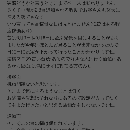
実際どうかと言うとそこまでベースは変わりません。
良くて中間が2.3台追加される程度でお客さんも莫大に
増える訳でもなく
いつ言っても高稼働な日は見かけません(低貸はある程
度稼働あり)。
昔は6月9日や9月6日に並ぶ光景を目にすることがあり
ましたが今年はほとんど見ることが出来なかったので
日に日に設定が下がって行ったことか分かりますね。
結構マニア(古い台)があるので好きな人は行く価値はあ
るかも(設定は気にせずに打てる方のみ)。
接客面
概ね問題ないと思います。
そこまで気にするようなことは無く
お辞儀や愛想はそれなりにあるので設定が入ってなく
てもまた行きたいと思える店舗かもしれないですね。
設備面
そこそこの台の幅は保たれています。