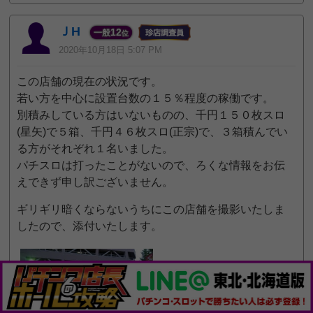
ＪH
12
一般
位
2020年10月18日 5:07 PM
この店舗の現在の状況です。
若い方を中心に設置台数の１５％程度の稼働です。
別積みしている方はいないものの、千円１５０枚スロ
(星矢)で５箱、千円４６枚スロ(正宗)で、３箱積んでい
る方がそれぞれ１名いました。
パチスロは打ったことがないので、ろくな情報をお伝
えできず申し訳ございません。
ギリギリ暗くならないうちにこの店舗を撮影いたしま
したので、添付いたします。