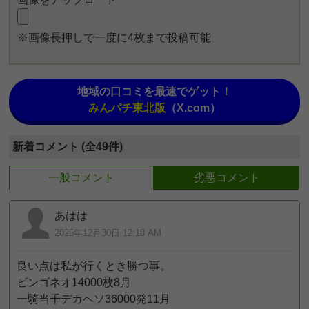
※画像長押しで一度に4枚まで投稿可能
地域の口コミを最速でゲット！
みんパチ東北版
（X.com）
新着コメント (全49件)
一般コメント
劣悪コメント
あはは
2025年12月30日 12:18 AM
良い点は私が行くとき勝つ事。
ビンゴネオ14000枚8月
一騎当千デカヘソ36000発11月