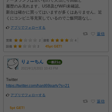
データランプは古いもので大当たり回数と
履歴のみ見れます。USB及びWiFi未確認。
新台は確かに買ってはいますが多くはありません。近
くにコンビニ等充実しているのでご飯問題なし。
アプリでフォローする
返信
営業
2
接客
4
45pt GET!
設備
2
りょーちん
21
一般
位
2021年1月20日 10:43 PM
Twitter
https://twitter.com/hard69party?s=21
アプリでフォローする
返信
5pt GET!