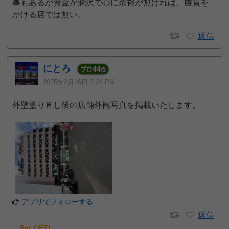
事もあるが資金が潤沢で心に余裕が無ければ、勝負を
かける店では無い。
返信
にとろ
44
プロ
位
2025年2月16日 2:24 PM
外壁塗り直し後の店舗外観写真を掲載いたします。
アプリでフォローする
返信
5pt GET!