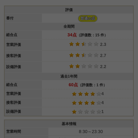
評価
番付
普通の店
全期間
34点
総合点
（評価数：15 件）
2.3
営業評価
2.7
接客評価
2.2
設備評価
過去1年間
60点
総合点
（評価数：1 件）
4
営業評価
4
接客評価
1
設備評価
基本情報
8:30～23:30
営業時間