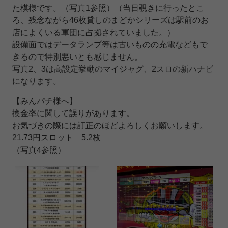
た模様です。（写真1参照）（当日覗きに行ったとこ
ろ、残念ながら46枚貸しのまどかシリーズは駅前のお
店によくいる軍団に占拠されていました。）
設備面ではデータランプ等は古いものの充電などもで
きるので特別悪いとも感じません。
写真2、3は高設定挙動のマイジャグ、2スロの新ハナビ
になります。
【みんパチ様へ】
換金率に関して誤りがあります。
お気づきの際には訂正のほどよろしくお願いします。
21.73円スロット 5.2枚
（写真4参照）