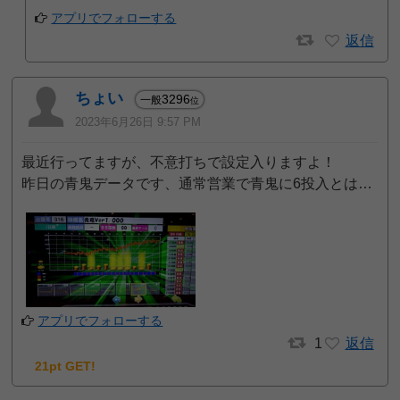
アプリでフォローする
返信
ちょい
3296
一般
位
2023年6月26日 9:57 PM
最近行ってますが、不意打ちで設定入りますよ！
昨日の青鬼データです、通常営業で青鬼に6投入とは…
アプリでフォローする
1
返信
21pt GET!