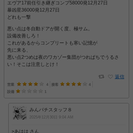
エヴア17前任引き継ぎコンプ58000発12月27日
暴凶星36000発12月27日
どれも一撃
悪い点は冬自動ドアが開く度、極サム。
設備改善しろ！
これがあるからコンプリートも寒い記憶が
先に来る、
悪い点2つめは夜のワカゾー集団がつれぱちでうるさ
い！そこは注意しとけ！
返信
営業
4
接客
4
設備
1
みんパチスタッフ８
2025年12月30日 9:04 AM
>あはは さん