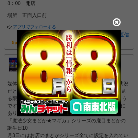
8：00 開店
場所 正面入口前
アプリでフォローする
返信
5pt GET!
にとろ
44
プロ
位
2024年1月5日 1:15 PM
媒体の取材が入っている際には6まで望めるような状況
だと思います。お茶はこう淹れるの取材では結果を見
る限り2、5、10スロの低貸にも設定を使っているよう
ですが、稼働率が低い為終日回されないこともザラに
あります。
「魔法少女まどか★マギカ」シリーズの鹿目まどかの
誕生日10
月3日にはお店のまどかシリーズ全てに設定を入れてい