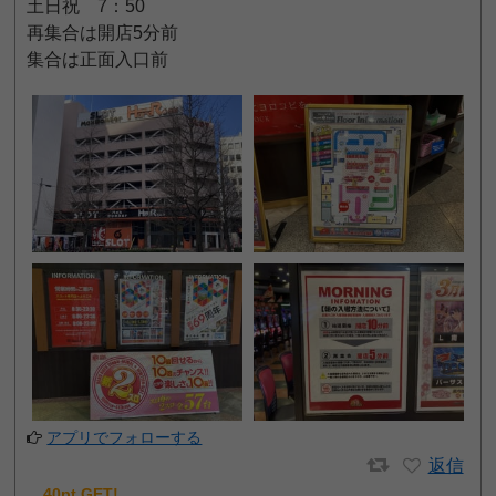
土日祝 7：50
再集合は開店5分前
集合は正面入口前
アプリでフォローする
返信
40pt GET!