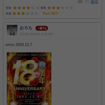
返信
営業
4
接客
3
70pt GET!
設備
3
おろち
7
一般
位
2023年12月3日 6:19 AM
since 2005.12.7