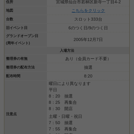
宮城県仙台市若林区新寺一丁目4-2
住所
こちらをクリック
地図
スロット333台
台数
6のつく日/9のつく日
旧イベント日
グランドオープン日
2005年12月7日
(周年イベント)
入場方法
あり（会員カード不要）
整理券の有無
抽選
整理券の配布方法
8:20
配布時間
曜日により異なります
平日
8：20 抽選
8：25 再集合
8：30 開店
注意点
土曜・日曜・祝日
7：50 抽選
7：55 再集合