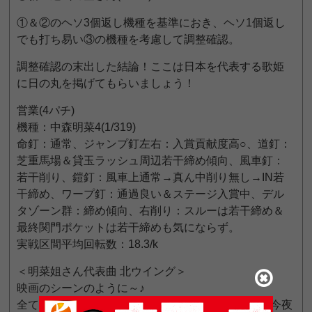
①＆②のヘソ3個返し機種を基準におき、ヘソ1個返し
でも打ち易い③の機種を考慮して調整確認。
調整確認の末出した結論！ここは日本を代表する歌姫
に日の丸を掲げてもらいましょう！
営業(4パチ)
機種：中森明菜4(1/319)
命釘：通常、ジャンプ釘左右：入賞貢献度高○、道釘：
芝重馬場＆貸玉ラッシュ周辺若干締め傾向、風車釘：
若干削り、鎧釘：風車上通常→真ん中削り無し→IN若
干締め、ワープ釘：通過良い＆ステージ入賞中、デル
タゾーン群：締め傾向、右削り：スルーは若干締め＆
最終関門ポケットは若干締めも気にならず。
実戦区間平均回転数：18.3/k
＜明菜姐さん代表曲 北ウイング＞
映画のシーンのように～♪
全てを捨ててくAir plane 北ウイング♪彼のもとへ～今夜