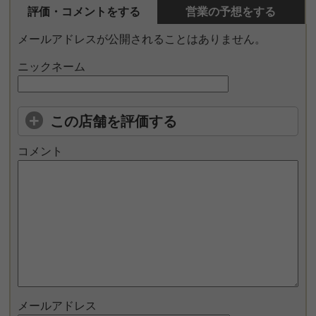
評価・コメントをする
営業の予想をする
メールアドレスが公開されることはありません。
ニックネーム
この店舗を評価する
コメント
メールアドレス