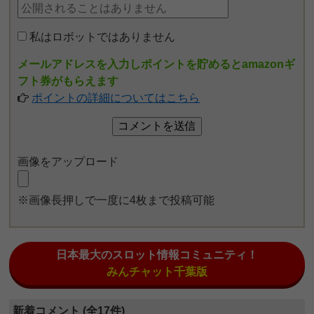
私はロボットではありません
メールアドレスを入力しポイントを貯めるとamazonギ
フト券がもらえます
ポイントの詳細についてはこちら
画像をアップロード
※画像長押しで一度に4枚まで投稿可能
日本最大のスロット情報コミュニティ！
みんチャット千葉版
新着コメント (全17件)