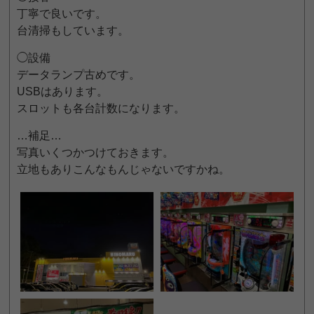
丁寧で良いです。
台清掃もしています。
◯設備
データランプ古めです。
USBはあります。
スロットも各台計数になります。
…補足…
写真いくつかつけておきます。
立地もありこんなもんじゃないですかね。