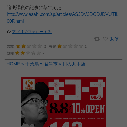
追徴課税の記事に草生えた
http://www.asahi.com/sp/articles/ASJDV3DCDJDVUTIL
00F.html
アプリでフォローする
返信
営業
2
接客
1
設備
2
HOME
»
千葉県
»
君津市
»
日の丸本店