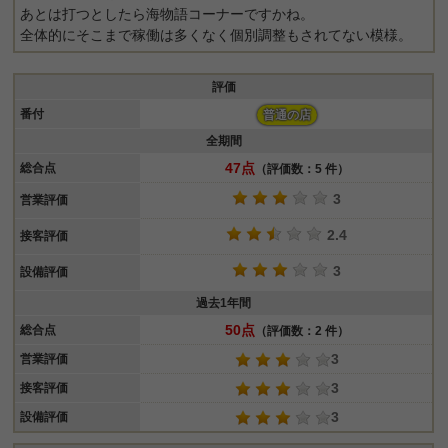
あとは打つとしたら海物語コーナーですかね。
全体的にそこまで稼働は多くなく個別調整もされてない模様。
評価
番付
普通の店
全期間
47点
総合点
（評価数：5 件）
3
営業評価
2.4
接客評価
3
設備評価
過去1年間
50点
総合点
（評価数：2 件）
3
営業評価
3
接客評価
3
設備評価