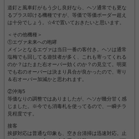
道釘と風車釘がもう少し良好なら、ヘソ通常でも更な
るプラス叩ける機種ですが、等価で等価ボーダー超え
は十分でしょう。☆4で置いておきたいと思います。
＜その他機種＞
①エヴァ未来への咆哮
メインとなるエヴァは当日一番の客付き。ヘソは通常
塩梅でも回してる遊技者が多く、これも寄ってくれる
のか？はたまた右オーバー効くのか？の見立て。明菜
でも右のオーバーは決まり具合が良かったので、寄り
＆右オーバー加減かと思われます。
②沖海5
等価なりの調整ではありましたが、ヘソが幾分甘く感
じました。※今でも消毒札を使ってるので、一瞬チラ
見程度です。
接客
挨拶対応は普通な印象も、空き台清掃は迅速対応。止