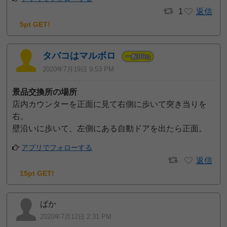
1
返信
5pt GET!
タバコはマルボロ
86
一般
位
2020年7月19日 9:53 PM
景品交換所の場所
店内カウンターを正面に見て右側に歩いて突き当りを
右。
壁沿いに歩いて、左側にある自動ドアを出たら正面。
アプリでフォローする
返信
15pt GET!
ばか
2020年7月12日 2:31 PM