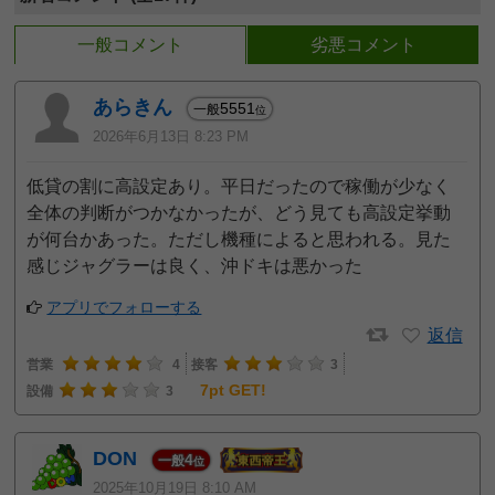
一般コメント
劣悪コメント
あらきん
5551
一般
位
2026年6月13日 8:23 PM
低貸の割に高設定あり。平日だったので稼働が少なく
全体の判断がつかなかったが、どう見ても高設定挙動
が何台かあった。ただし機種によると思われる。見た
感じジャグラーは良く、沖ドキは悪かった
アプリでフォローする
返信
営業
4
接客
3
7pt GET!
設備
3
DON
4
一般
位
2025年10月19日 8:10 AM