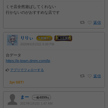
くそ店全然遊ばしてくれない
行かないのがおすすめな店です
返信
りりぃ
1
予想屋
位
2020年6月23日 6:00 PM
台データ
https://p-town.dmm.com/lp
アプリでフォローする
返信
2pt GET!
まー
4899
一般
位
2017年1月2日 1:47 AM