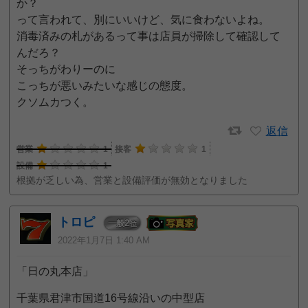
か？
って言われて、別にいいけど、気に食わないよね。
消毒済みの札があるって事は店員が掃除して確認して
んだろ？
そっちがわりーのに
こっちが悪いみたいな感じの態度。
クソムカつく。
返信
営業
1
接客
1
設備
1
根拠が乏しい為、営業と設備評価が無効となりました
トロピ
2
一般
位
2022年1月7日 1:40 AM
「日の丸本店」
千葉県君津市国道16号線沿いの中型店